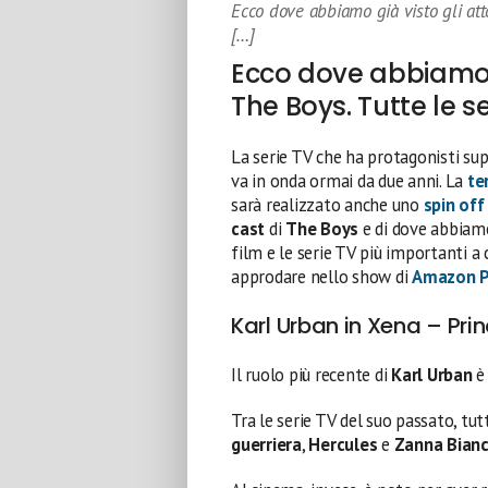
Ecco dove abbiamo già visto gli atto
[…]
Ecco dove abbiamo gi
The Boys. Tutte le se
La serie TV che ha protagonisti sup
va in onda ormai da due anni. La
te
sarà realizzato anche uno
spin off
cast
di
The Boys
e di dove abbiamo 
film e le serie TV più importanti a
approdare nello show di
Amazon P
Karl Urban in Xena – Pri
Il ruolo più recente di
Karl Urban
è 
Tra le serie TV del suo passato, tu
guerriera
,
Hercules
e
Zanna Bian