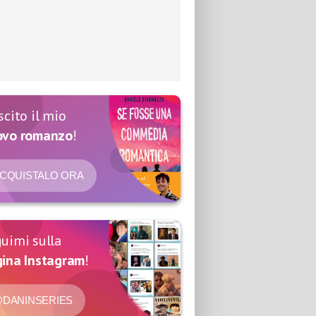
scito il mio
ovo romanzo
!
CQUISTALO ORA
uimi sulla
ina Instagram
!
DANINSERIES