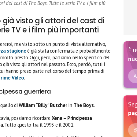
ri del cast di The Boys. Tutte le serie TV e i film più
à visto gli attori del cast di
rie TV e i film più importanti
ereroi, ma visto sotto un punto di vista alternativo,
È u
rza stagione
è già stata confermata e probabilmente
molto presto. Oggi, però, parliamo nello specifico del
nu
già visto gli attori nel passato. Ecco, perciò, tutti i
 cui hanno preso parte nel corso del tempo prima di
A
rime Video
.
ncipessa guerriera
Seg
quello di
William “Billy” Butcher
in
The Boys
.
pag
ttavia, possiamo ricordare
Xena – Principessa
ca
. Tutto questo tra il 1993 e il 2001.
@