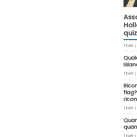
Ass
Holl
quiz
TEAM |
Qual
Islan
TEAM |
Rico
flag?
ricon
TEAM |
Quant
quan
TEAM |