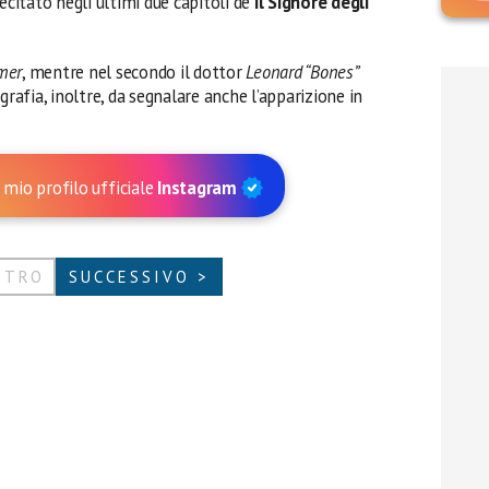
ecitato negli ultimi due capitoli de
Il
Signore degli
mer
, mentre nel secondo il dottor
Leonard “Bones”
ografia, inoltre, da segnalare anche l’apparizione in
 mio profilo ufficiale
Instagram
ETRO
SUCCESSIVO >