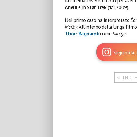
Al cinema, invece, è noto per aver r
Anelli
e in
Star Trek
(dal 2009).
Nel primo caso ha interpretato
Éo
McCoy
. All’interno della lunga film
Thor: Ragnarok
come
Skurge
.
Seguimi sul
< INDI