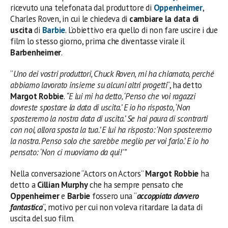
ricevuto una telefonata dal produttore di
Oppenheimer
,
Charles Roven, in cui le chiedeva di
cambiare la data di
uscita
di
Barbie
. L’obiettivo era quello di non fare uscire i due
film lo stesso giorno, prima che diventasse virale il
Barbenheimer
.
“
Uno dei vostri produttori, Chuck Roven, mi ha chiamato, perché
abbiamo lavorato insieme su alcuni altri progetti
“, ha detto
Margot Robbie
.
“E lui mi ha detto, ‘Penso che voi ragazzi
dovreste spostare la data di uscita.’ E io ho risposto, ‘Non
sposteremo la nostra data di uscita.’ Se hai paura di scontrarti
con noi, allora sposta la tua.’ E lui ha risposto: ‘Non sposteremo
la nostra. Penso solo che sarebbe meglio per voi farlo.’ E io ho
pensato: ‘Non ci muoviamo da qui!'”
Nella conversazione “Actors on Actors”
Margot Robbie
ha
detto a
Cillian Murphy
che ha sempre pensato che
Oppenheimer
e
Barbie
fossero una “
accoppiata davvero
fantastica
“, motivo per cui non voleva ritardare la data di
uscita del suo film.