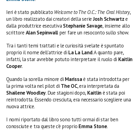
Ieri è stato pubblicato
Welcome to The O.C.: The Oral History
,
un libro realizzato dai creatori della serie
Josh Schwartz
e
dalla produttrice esecutiva
Stephanie
Savage
, insieme allo
scrittore
Alan Sepinwall
per fare un resoconto sullo show.
Tra i tanti temi trattati e le curiosità svelate è spuntato
proprio il nome dell’attrice di
La La Land
. A quanto pare,
infatti, la star avrebbe potuto interpretare il ruolo di
Kaitlin
Cooper
.
Quando la sorella minore di
Marissa
è stata introdotta per
la prima volta nel pilot di
The OC
, era interpretata da
Shailene Woodley
. Due stagioni dopo,
Kaitlin
è stata poi
reintrodotta. Essendo cresciuta, era necessario scegliere una
nuova attrice.
I nomi riportato dal libro sono tutti ormai di star ben
conosciute e tra queste c’è proprio
Emma Stone
.