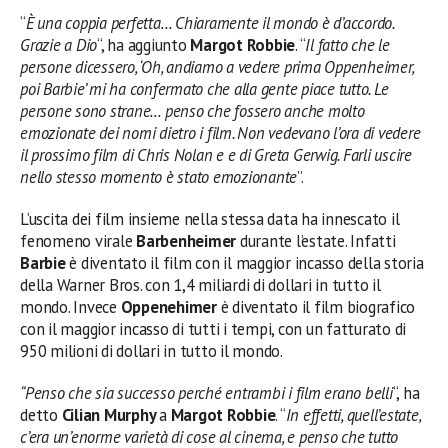
“
È una coppia perfetta… Chiaramente il mondo è d’accordo.
Grazie a Dio
“, ha aggiunto
Margot Robbie
. “
Il fatto che le
persone dicessero, ‘Oh, andiamo a vedere prima Oppenheimer,
poi Barbie’ mi ha confermato che alla gente piace tutto. Le
persone sono strane… penso che fossero anche molto
emozionate dei nomi dietro i film. Non vedevano l’ora di vedere
il prossimo film di Chris Nolan e e di Greta Gerwig. Farli uscire
nello stesso momento è stato emozionante
”.
L’uscita dei film insieme nella stessa data ha innescato il
fenomeno virale
Barbenheimer
durante l’estate. Infatti
Barbie
è diventato il film con il maggior incasso della storia
della Warner Bros. con 1,4 miliardi di dollari in tutto il
mondo. Invece
Oppenehimer
è diventato il film biografico
con il maggior incasso di tutti i tempi, con un fatturato di
950 milioni di dollari in tutto il mondo.
“Penso che sia successo perché entrambi i film erano belli
“, ha
detto
Cilian
Murphy
a
Margot Robbie
. “
In effetti, quell’estate,
c’era un’enorme varietà di cose al cinema, e penso che tutto