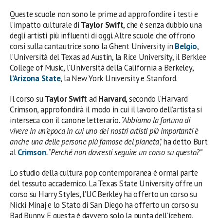
Queste scuole non sono le prime ad approfondire i testi e
l’impatto culturale di
Taylor Swift
, che è senza dubbio una
degli artisti più influenti di oggi. Altre scuole che offrono
corsi sulla cantautrice sono la Ghent University in
Belgio
,
l’Università del Texas ad Austin, la Rice University, il Berklee
College of Music, l’Università della California a Berkeley,
l’Arizona State
, la New York University e Stanford.
Il corso su
Taylor Swift
ad
Harvard
, secondo l’Harvard
Crimson, approfondirà il modo in cui il lavoro dell’artista si
interseca con il canone letterario.
“Abbiamo la fortuna di
vivere in un’epoca in cui uno dei nostri artisti più importanti è
anche una delle persone più famose del pianeta”,
ha detto Burt
al
Crimson
. “Perché non dovresti seguire un corso su questo?”
Lo studio della cultura pop contemporanea è ormai parte
del tessuto accademico. La Texas State University offre un
corso su Harry Styles, l’UC Berkley ha offerto un corso su
Nicki Minaj e lo Stato di San Diego ha offerto un corso su
Bad Bunny. E questa è davvero solo la punta dell’iceberg.