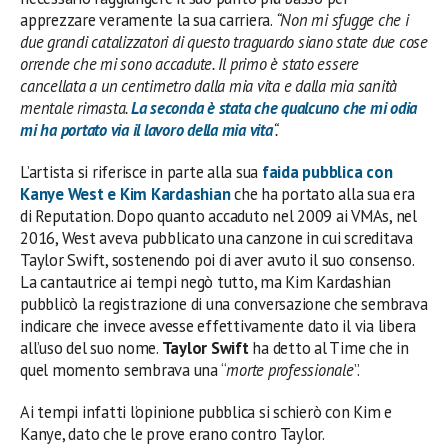
apprezzare veramente la sua carriera.
“Non mi sfugge che i
due grandi catalizzatori di questo traguardo siano state due cose
orrende che mi sono accadute. Il primo è stato essere
cancellata a un centimetro dalla mia vita e dalla mia sanità
mentale rimasta.
La seconda è stata che qualcuno che mi odia
mi ha portato via il lavoro della mia vita
“.
L’artista si riferisce in parte alla sua
faida pubblica con
Kanye West e Kim Kardashian
che ha portato alla sua era
di Reputation. Dopo quanto accaduto nel 2009 ai VMAs, nel
2016, West aveva pubblicato una canzone in cui screditava
Taylor Swift, sostenendo poi di aver avuto il suo consenso.
La cantautrice ai tempi negò tutto, ma Kim Kardashian
pubblicò la registrazione di una conversazione che sembrava
indicare che invece avesse effettivamente dato il via libera
all’uso del suo nome.
Taylor Swift
ha detto al Time che in
quel momento sembrava una “
morte professionale
”.
Ai tempi infatti l’opinione pubblica si schierò con Kim e
Kanye, dato che le prove erano contro Taylor.