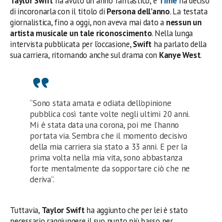
Taylor Swift
ha avuto un anno fantastico, e
Time
ha deciso
di incoronarla con il titolo di
Persona dell’anno
. La testata
giornalistica, fino a oggi, non aveva mai dato a
nessun un
artista musicale un tale riconoscimento
. Nella lunga
intervista pubblicata per l’occasione,
Swift
ha parlato della
sua carriera, ritornando anche sul drama con
Kanye West
.
“Sono stata amata e odiata dell’opinione
pubblica così tante volte negli ultimi 20 anni.
Mi è stata data una corona, poi me l’hanno
portata via. Sembra che il momento decisivo
della mia carriera sia stato a 33 anni. E per la
prima volta nella mia vita, sono abbastanza
forte mentalmente da sopportare ciò che ne
deriva”.
Tuttavia,
Taylor Swift
ha aggiunto che per lei è stato
necessario raggiungere il suo punto più basso per