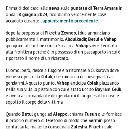
Prima di dedicarci alle
news
sulle
puntate di Terra Amara
in
onda l’
8 giugno 2024
, ricordiamo velocemente cos’è
accaduto durante l’
appuntamento precedente
.
dopo la proposta di
Fikret
a
Zeynep
, i due annunciano
pubblicamente il matrimonio.
Abdulkadir, Betul e Vahap
giungono al confine con la Siria, ma
Vahap
viene fermato
alla frontiera perché è in possesso di un passaporto in cui è
riportato il nome di un ricercato.
L’uomo, però, riesce a fuggire e a ritornare a Cukurova dove
viene scoperto da
Colak
, che minaccia di consegnarlo ai
gendarmi. A questo punto,
Vahap
anticipa
Colak
piazzando
nella sua villa la pistola con cui è stato ucciso
Bayram Celik
e rivela al comandante dei gendarmi il luogo esatto dove è
sepolto il corpo della vittima.
Quando
Betul
giunge ad
Aleppo
, chiama
Fusun
e le fornisce
il proprio numero di telefono di modo che
Sermin
possa
contattarla, ma lei lo consegna a
Zuleyha
.
Fikret
risale