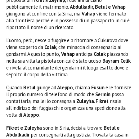
pubblicamente il matrimonio.
Abdulkadir, Betul e Vahap
giungono al confine con la Siria, ma
Vahap
viene fermato
alla frontiera perché è in possesso di un passaporto in cui è
riportato il nome di un ricercato.
L’uomo, però, riesce a fuggire e a ritornare a Cukurova dove
viene scoperto da
Colak
, che minaccia di consegnarlo ai
gendarmi. A questo punto,
Vahap
anticipa
Colak
piazzando
nella sua villa la pistola con cui è stato ucciso
Bayram Celik
e rivela al comandante dei gendarmi il luogo esatto dove è
sepolto il corpo della vittima.
Quando
Betul
giunge ad
Aleppo
, chiama
Fusun
e le fornisce
il proprio numero di telefono di modo che
Sermin
possa
contattarla, ma lei lo consegna a
Zuleyha
.
Fikret
risale
all’indirizzo dei fuggiaschi e organizza una spedizione alla
volta di
Aleppo
.
Fikret e Zuleyha
sono in Siria, decisi a trovare
Betul e
Abdulkadir
per consegnarli alla giustizia. Trovata la casa in