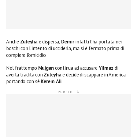
Anche
Zuleyha
è dispersa,
Demir
infatti l’ha portata nei
boschi con l’intento di ucciderla, ma si è fermato prima di
compiere l’omicidio.
Nel frattempo
Mujgan
continua ad accusare
Yilmaz
di
averla tradita con
Zuleyha
e decide di scappare in America
portando con sè
Kerem
Ali
.