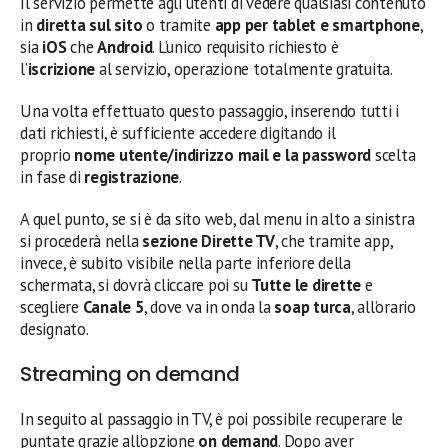
Il servizio permette agli utenti di vedere qualsiasi contenuto
in
diretta sul sito
o tramite
app per tablet e smartphone
,
sia
iOS
che
Android
. L’unico requisito richiesto è
l’
iscrizione
al servizio, operazione totalmente gratuita.
Una volta effettuato questo passaggio, inserendo tutti i
dati richiesti, è sufficiente accedere digitando il
proprio
nome utente/indirizzo mail e la password
scelta
in fase di
registrazione
.
A quel punto, se si è da sito web, dal menu in alto a sinistra
si procederà nella
sezione Dirette TV
, che tramite app,
invece, è subito visibile nella parte inferiore della
schermata, si dovrà cliccare poi su
Tutte le dirette
e
scegliere
Canale 5
, dove va in onda la
soap turca
, all’orario
designato.
Streaming on demand
In seguito al passaggio in TV, è poi possibile recuperare le
puntate grazie all’opzione
on demand
. Dopo aver