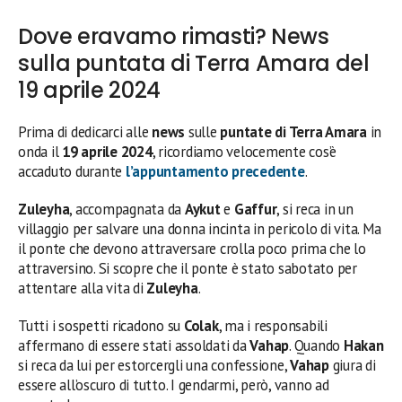
Dove eravamo rimasti? News
sulla puntata di Terra Amara del
19 aprile 2024
Prima di dedicarci alle
news
sulle
puntate di Terra Amara
in
onda il
19 aprile 2024
, ricordiamo velocemente cos’è
accaduto durante
l’appuntamento precedente
.
Zuleyha
, accompagnata da
Aykut
e
Gaffur
, si reca in un
villaggio per salvare una donna incinta in pericolo di vita. Ma
il ponte che devono attraversare crolla poco prima che lo
attraversino. Si scopre che il ponte è stato sabotato per
attentare alla vita di
Zuleyha
.
Tutti i sospetti ricadono su
Colak
, ma i responsabili
affermano di essere stati assoldati da
Vahap
. Quando
Hakan
si reca da lui per estorcergli una confessione,
Vahap
giura di
essere all’oscuro di tutto. I gendarmi, però, vanno ad