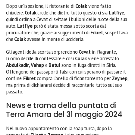
Dopo un’ispezione, il ristorante di
Colak
viene fatto
chiudere.
Colak
crede che dietro tutto questo ci sia
Lutfiye
,
quindi ordina a Cevat di svitare i bulloni delle ruote della sua
auto.
Lutfiye
però è stata messa sotto scorta dal
procuratore che, grazie ai suggerimenti di
Fikret
, sospettava
che
Colak
avesse in mente di ucciderla.
Gli agenti della scorta sorprendono
Cevat
in flagrante,
l’uomo decide di confessare e così
Colak
viene arrestato.
Abdulkadir
,
Vahap
e
Betul
sono in fuga diretti in Siria.
Ottengono dei passaporti falsi con cui sperano di passare il
confine.
Fikret
compra l’anello di fidanzamento per
Zeynep
,
ma prima di dichiararsi decide di raccontarle tutto sul suo
passato.
News e trama della puntata di
Terra Amara del 31 maggio 2024
Nel nuovo appuntamento con la soap turca, dopo la
proposta di
Fikret
a
Zeynep
, i due annunciano