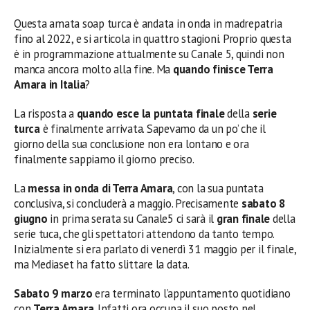
Questa amata soap turca è andata in onda in madrepatria
fino al 2022, e si articola in quattro stagioni. Proprio questa
è in programmazione attualmente su Canale 5, quindi non
manca ancora molto alla fine. Ma
quando finisce Terra
Amara
in Italia
?
La risposta a
quando esce la puntata finale
della
serie
turca
è finalmente arrivata. Sapevamo da un po’ che il
giorno della sua conclusione non era lontano e ora
finalmente sappiamo il giorno preciso.
La
messa in onda di Terra Amara
, con la sua puntata
conclusiva, si concluderà a maggio. Precisamente
sabato 8
giugno
in prima serata su Canale5 ci sarà il
gran finale
della
serie tuca, che gli spettatori attendono da tanto tempo.
Inizialmente si era parlato di venerdì 31 maggio per il finale,
ma Mediaset ha fatto slittare la data.
Sabato 9 marzo
era terminato l’appuntamento quotidiano
con
Terra Amara
. Infatti ora occupa il suo posto nel