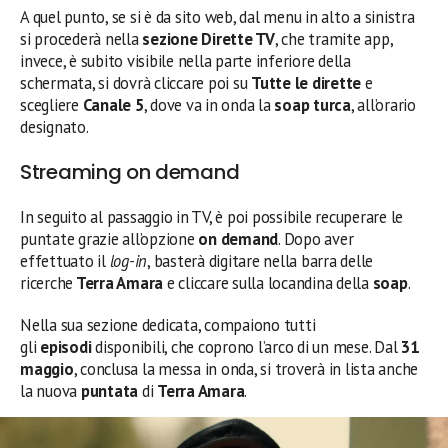
A quel punto, se si è da sito web, dal menu in alto a sinistra
si procederà nella
sezione Dirette TV
, che tramite app,
invece, è subito visibile nella parte inferiore della
schermata, si dovrà cliccare poi su
Tutte le dirette
e
scegliere
Canale 5
, dove va in onda la
soap turca
, all’orario
designato.
Streaming on demand
In seguito al passaggio in TV, è poi possibile recuperare le
puntate grazie all’opzione
on demand
. Dopo aver
effettuato il
log-in
, basterà digitare nella barra delle
ricerche
Terra Amara
e cliccare sulla locandina della
soap
.
Nella sua sezione dedicata, compaiono tutti
gli
episodi
disponibili, che coprono l’arco di un mese. Dal
31
maggio
, conclusa la messa in onda, si troverà in lista anche
la nuova
puntata
di
Terra Amara
.