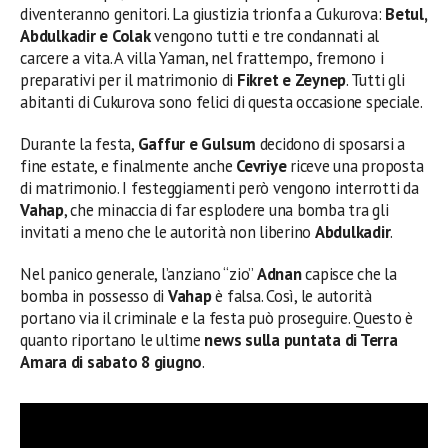
diventeranno genitori. La giustizia trionfa a Cukurova:
Betul,
Abdulkadir e Colak
vengono tutti e tre condannati al
carcere a vita. A villa Yaman, nel frattempo, fremono i
preparativi per il matrimonio di
Fikret e Zeynep
. Tutti gli
abitanti di Cukurova sono felici di questa occasione speciale.
Durante la festa,
Gaffur e Gulsum
decidono di sposarsi a
fine estate, e finalmente anche
Cevriye
riceve una proposta
di matrimonio. I festeggiamenti però vengono interrotti da
Vahap
, che minaccia di far esplodere una bomba tra gli
invitati a meno che le autorità non liberino
Abdulkadir
.
Nel panico generale, l’anziano “zio”
Adnan
capisce che la
bomba in possesso di
Vahap
è falsa. Così, le autorità
portano via il criminale e la festa può proseguire. Questo è
quanto riportano le ultime
news sulla puntata di Terra
Amara di sabato 8 giugno
.