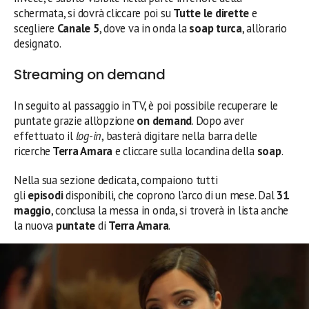
schermata, si dovrà cliccare poi su
Tutte le dirette
e
scegliere
Canale 5
, dove va in onda la
soap turca
, all’orario
designato.
Streaming on demand
In seguito al passaggio in TV, è poi possibile recuperare le
puntate grazie all’opzione
on demand
. Dopo aver
effettuato il
log-in
, basterà digitare nella barra delle
ricerche
Terra Amara
e cliccare sulla locandina della
soap
.
Nella sua sezione dedicata, compaiono tutti
gli
episodi
disponibili, che coprono l’arco di un mese. Dal
31
maggio
, conclusa la messa in onda, si troverà in lista anche
la nuova
puntate
di
Terra Amara
.