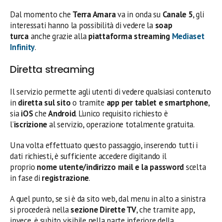
Dal momento che
Terra Amara
va in onda su
Canale 5
, gli
interessati hanno la possibilità di vedere la
soap
turca
anche grazie alla
piattaforma streaming
Mediaset
Infinity
.
Diretta streaming
Il servizio permette agli utenti di vedere qualsiasi contenuto
in
diretta sul sito
o tramite
app per tablet e smartphone
,
sia
iOS
che
Android
. L’unico requisito richiesto è
l’
iscrizione
al servizio, operazione totalmente gratuita.
Una volta effettuato questo passaggio, inserendo tutti i
dati richiesti, è sufficiente accedere digitando il
proprio
nome utente/indirizzo mail e la password
scelta
in fase di
registrazione
.
A quel punto, se si è da sito web, dal menu in alto a sinistra
si procederà nella
sezione Dirette TV
, che tramite app,
invece, è subito visibile nella parte inferiore della