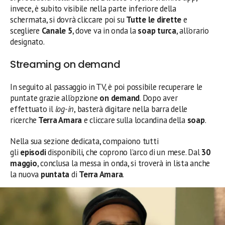
invece, è subito visibile nella parte inferiore della
schermata, si dovrà cliccare poi su
Tutte le dirette
e
scegliere
Canale 5
, dove va in onda la
soap turca
, all’orario
designato.
Streaming on demand
In seguito al passaggio in TV, è poi possibile recuperare le
puntate grazie all’opzione
on demand
. Dopo aver
effettuato il
log-in
, basterà digitare nella barra delle
ricerche
Terra Amara
e cliccare sulla locandina della
soap
.
Nella sua sezione dedicata, compaiono tutti
gli
episodi
disponibili, che coprono l’arco di un mese. Dal
30
maggio
, conclusa la messa in onda, si troverà in lista anche
la nuova
puntata
di
Terra Amara
.