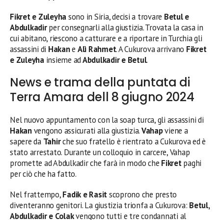
Fikret e Zuleyha
sono in Siria, decisi a trovare
Betul e
Abdulkadir
per consegnarli alla giustizia. Trovata la casa in
cui abitano, riescono a catturare e a riportare in Turchia gli
assassini di
Hakan
e
Alì Rahmet
. A Cukurova arrivano
Fikret
e Zuleyha
insieme ad
Abdulkadir e Betul
.
News e trama della puntata di
Terra Amara dell 8 giugno 2024
Nel nuovo appuntamento con la soap turca, gli assassini di
Hakan
vengono assicurati alla giustizia.
Vahap
viene a
sapere da
Tahir
che suo fratello è rientrato a Cukurova ed è
stato arrestato. Durante un colloquio in carcere, Vahap
promette ad Abdulkadir che farà in modo che
Fikret
paghi
per ciò che ha fatto.
Nel frattempo,
Fadik e Rasit
scoprono che presto
diventeranno genitori. La giustizia trionfa a Cukurova:
Betul,
Abdulkadir e Colak
vengono tutti e tre condannati al