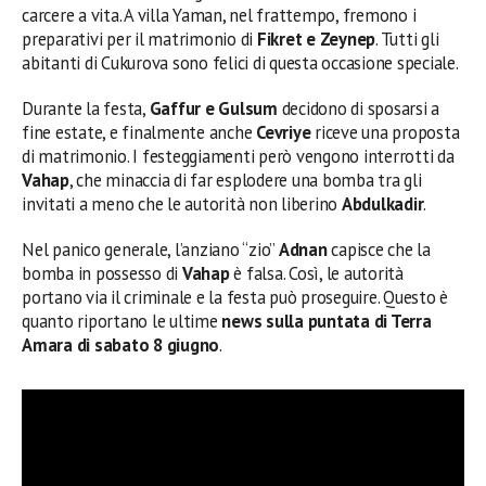
carcere a vita. A villa Yaman, nel frattempo, fremono i
preparativi per il matrimonio di
Fikret e Zeynep
. Tutti gli
abitanti di Cukurova sono felici di questa occasione speciale.
Durante la festa,
Gaffur e Gulsum
decidono di sposarsi a
fine estate, e finalmente anche
Cevriye
riceve una proposta
di matrimonio. I festeggiamenti però vengono interrotti da
Vahap
, che minaccia di far esplodere una bomba tra gli
invitati a meno che le autorità non liberino
Abdulkadir
.
Nel panico generale, l’anziano “zio”
Adnan
capisce che la
bomba in possesso di
Vahap
è falsa. Così, le autorità
portano via il criminale e la festa può proseguire. Questo è
quanto riportano le ultime
news sulla puntata di Terra
Amara di sabato 8 giugno
.