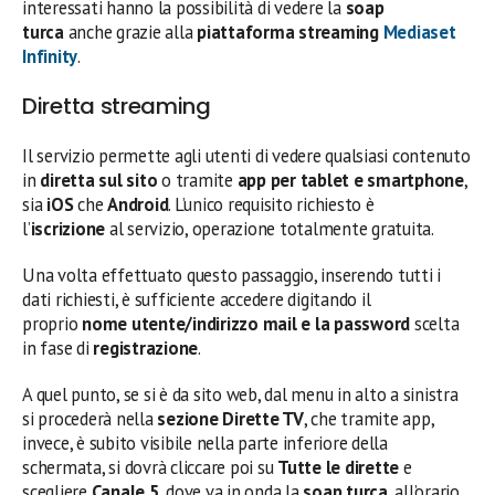
interessati hanno la possibilità di vedere la
soap
turca
anche grazie alla
piattaforma streaming
Mediaset
Infinity
.
Diretta streaming
Il servizio permette agli utenti di vedere qualsiasi contenuto
in
diretta sul sito
o tramite
app per tablet e smartphone
,
sia
iOS
che
Android
. L’unico requisito richiesto è
l’
iscrizione
al servizio, operazione totalmente gratuita.
Una volta effettuato questo passaggio, inserendo tutti i
dati richiesti, è sufficiente accedere digitando il
proprio
nome utente/indirizzo mail e la password
scelta
in fase di
registrazione
.
A quel punto, se si è da sito web, dal menu in alto a sinistra
si procederà nella
sezione Dirette TV
, che tramite app,
invece, è subito visibile nella parte inferiore della
schermata, si dovrà cliccare poi su
Tutte le dirette
e
scegliere
Canale 5
, dove va in onda la
soap turca
, all’orario