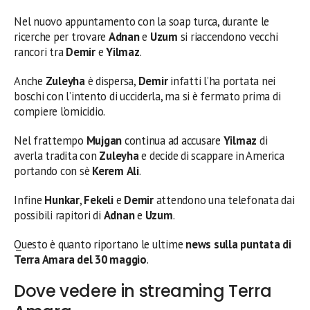
Nel nuovo appuntamento con la soap turca, durante le
ricerche per trovare
Adnan
e
Uzum
si riaccendono vecchi
rancori tra
Demir
e
Yilmaz
.
Anche
Zuleyha
è dispersa,
Demir
infatti l’ha portata nei
boschi con l’intento di ucciderla, ma si è fermato prima di
compiere l’omicidio.
Nel frattempo
Mujgan
continua ad accusare
Yilmaz
di
averla tradita con
Zuleyha
e decide di scappare in America
portando con sè
Kerem
Ali
.
Infine
Hunkar
,
Fekeli
e
Demir
attendono una telefonata dai
possibili rapitori di
Adnan
e
Uzum
.
Questo è quanto riportano le ultime
news sulla puntata di
Terra Amara del 30 maggio
.
Dove vedere in streaming Terra