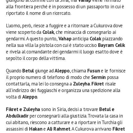
alla frontiera perché è in possesso di un passaporto in cui è
riportato il nome di un ricercato.
L’uomo, però, riesce a fuggire e a ritornare a Cukurova dove
viene scoperto da
Colak
, che minaccia di consegnarlo ai
gendarmi. A questo punto,
Vahap
anticipa
Colak
piazzando
nella sua villa la pistola con cui è stato ucciso
Bayram Celik
e rivela al comandante dei gendarmi il luogo esatto dove è
sepolto il corpo della vittima.
Quando
Betul
giunge ad
Aleppo
, chiama
Fusun
e le fornisce
il proprio numero di telefono di modo che
Sermin
possa
contattarla, ma lei lo consegna a
Zuleyha
.
Fikret
risale
all’indirizzo dei fuggiaschi e organizza una spedizione alla
volta di
Aleppo
.
Fikret e Zuleyha
sono in Siria, decisi a trovare
Betul e
Abdulkadir
per consegnarli alla giustizia. Trovata la casa in
cui abitano, riescono a catturare e a riportare in Turchia gli
assassini di
Hakan
e
Alì Rahmet
. A Cukurova arrivano
Fikret