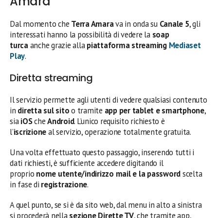
Amara
Dal momento che
Terra Amara
va in onda su
Canale 5
, gli
interessati hanno la possibilità di vedere la
soap
turca
anche grazie alla
piattaforma streaming
Mediaset
Play
.
Diretta streaming
Il servizio permette agli utenti di vedere qualsiasi contenuto
in
diretta sul sito
o tramite
app per tablet e smartphone
,
sia
iOS
che
Android
. L’unico requisito richiesto è
l’
iscrizione
al servizio, operazione totalmente gratuita.
Una volta effettuato questo passaggio, inserendo tutti i
dati richiesti, è sufficiente accedere digitando il
proprio
nome utente/indirizzo mail e la password
scelta
in fase di
registrazione
.
A quel punto, se si è da sito web, dal menu in alto a sinistra
si procederà nella
sezione Dirette TV
, che tramite app,