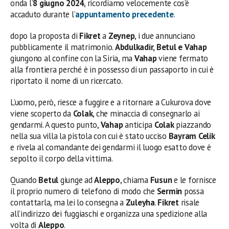
onda l’
8 giugno 2024
, ricordiamo velocemente cos’è
accaduto durante l’
appuntamento precedente
.
dopo la proposta di
Fikret
a
Zeynep
, i due annunciano
pubblicamente il matrimonio.
Abdulkadir, Betul e Vahap
giungono al confine con la Siria, ma
Vahap
viene fermato
alla frontiera perché è in possesso di un passaporto in cui è
riportato il nome di un ricercato.
L’uomo, però, riesce a fuggire e a ritornare a Cukurova dove
viene scoperto da
Colak
, che minaccia di consegnarlo ai
gendarmi. A questo punto,
Vahap
anticipa
Colak
piazzando
nella sua villa la pistola con cui è stato ucciso
Bayram Celik
e rivela al comandante dei gendarmi il luogo esatto dove è
sepolto il corpo della vittima.
Quando
Betul
giunge ad
Aleppo
, chiama
Fusun
e le fornisce
il proprio numero di telefono di modo che
Sermin
possa
contattarla, ma lei lo consegna a
Zuleyha
.
Fikret
risale
all’indirizzo dei fuggiaschi e organizza una spedizione alla
volta di
Aleppo
.