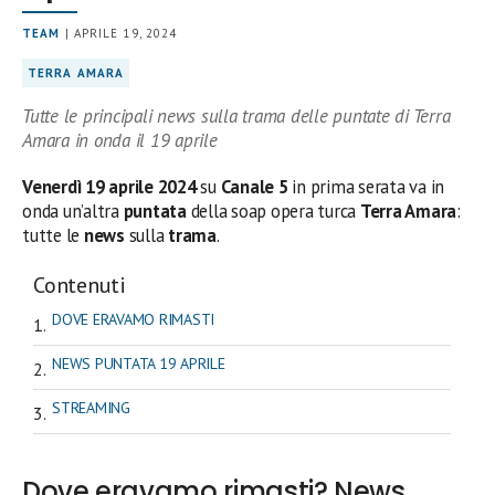
TEAM
| APRILE 19, 2024
TERRA AMARA
Tutte le principali news sulla trama delle puntate di Terra
Amara in onda il 19 aprile
Venerdì 19 aprile 2024
su
Canale 5
in prima serata
va in
onda un’altra
puntata
della soap opera turca
Terra Amara
:
tutte le
news
sulla
trama
.
Contenuti
DOVE ERAVAMO RIMASTI
NEWS PUNTATA 19 APRILE
STREAMING
Dove eravamo rimasti? News