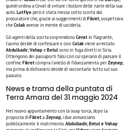
quindi ordina a Cevat di svitare i bulloni delle ruote della sua
auto.
Lutfiye
però è stata messa sotto scorta dal
procuratore che, grazie ai suggerimenti di
Fikret
, sospettava
che
Colak
avesse in mente di ucciderla.
Gli agenti della scorta sorprendono
Cevat
in flagrante,
l’uomo decide di confessare e così
Colak
viene arrestato.
Abdulkadir
,
Vahap
e
Betul
sono in fuga diretti in Siria.
Ottengono dei passaporti falsi con cui sperano di passare il
confine.
Fikret
compra l’anello di fidanzamento per
Zeynep
,
ma prima di dichiararsi decide di raccontarle tutto sul suo
passato.
News e trama della puntata di
Terra Amara del 31 maggio 2024
Nel nuovo appuntamento con la soap turca, dopo la
proposta di
Fikret
a
Zeynep
, i due annunciano
pubblicamente il matrimonio.
Abdulkadir, Betul e Vahap
giungono al confine con la Siria, ma
Vahap
viene fermato