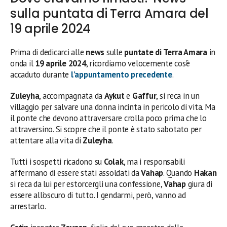
sulla puntata di Terra Amara del
19 aprile 2024
Prima di dedicarci alle
news
sulle
puntate di Terra Amara
in
onda il
19 aprile 2024
, ricordiamo velocemente cos’è
accaduto durante
l’appuntamento precedente
.
Zuleyha
, accompagnata da
Aykut
e
Gaffur
, si reca in un
villaggio per salvare una donna incinta in pericolo di vita. Ma
il ponte che devono attraversare crolla poco prima che lo
attraversino. Si scopre che il ponte è stato sabotato per
attentare alla vita di
Zuleyha
.
Tutti i sospetti ricadono su
Colak
, ma i responsabili
affermano di essere stati assoldati da
Vahap
. Quando
Hakan
si reca da lui per estorcergli una confessione,
Vahap
giura di
essere all’oscuro di tutto. I gendarmi, però, vanno ad
arrestarlo.