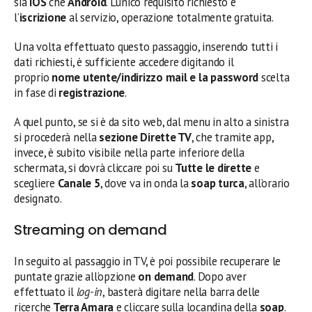
sia
iOS
che
Android
. L’unico requisito richiesto è
l’
iscrizione
al servizio, operazione totalmente gratuita.
Una volta effettuato questo passaggio, inserendo tutti i
dati richiesti, è sufficiente accedere digitando il
proprio
nome utente/indirizzo mail e la password
scelta
in fase di
registrazione
.
A quel punto, se si è da sito web, dal menu in alto a sinistra
si procederà nella
sezione Dirette TV
, che tramite app,
invece, è subito visibile nella parte inferiore della
schermata, si dovrà cliccare poi su
Tutte le dirette
e
scegliere
Canale 5
, dove va in onda la
soap turca
, all’orario
designato.
Streaming on demand
In seguito al passaggio in TV, è poi possibile recuperare le
puntate grazie all’opzione
on demand
. Dopo aver
effettuato il
log-in
, basterà digitare nella barra delle
ricerche
Terra Amara
e cliccare sulla locandina della
soap
.