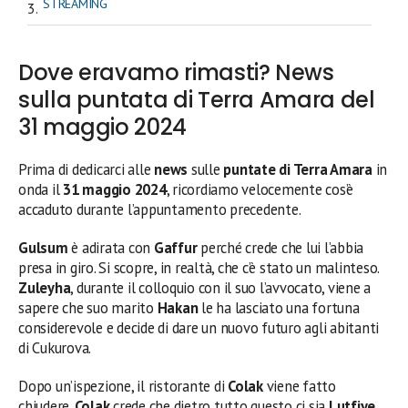
STREAMING
Dove eravamo rimasti? News
sulla puntata di Terra Amara del
31 maggio 2024
Prima di dedicarci alle
news
sulle
puntate di Terra Amara
in
onda il
31 maggio 2024
, ricordiamo velocemente cos’è
accaduto durante l’appuntamento precedente.
Gulsum
è adirata con
Gaffur
perché crede che lui l’abbia
presa in giro. Si scopre, in realtà, che c’è stato un malinteso.
Zuleyha
, durante il colloquio con il suo l’avvocato, viene a
sapere che suo marito
Hakan
le ha lasciato una fortuna
considerevole e decide di dare un nuovo futuro agli abitanti
di Cukurova.
Dopo un’ispezione, il ristorante di
Colak
viene fatto
chiudere.
Colak
crede che dietro tutto questo ci sia
Lutfiye
,