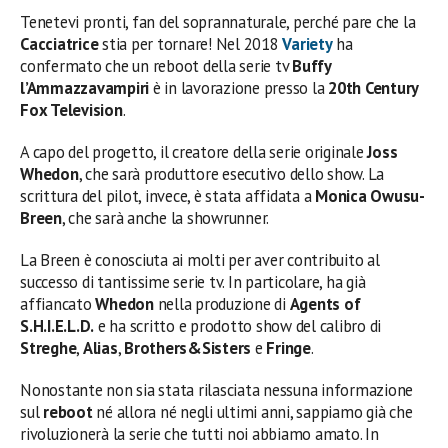
Tenetevi pronti, fan del soprannaturale, perché pare che la
Cacciatrice
stia per tornare! Nel 2018
Variety
ha
confermato che un reboot della serie tv
Buffy
l’Ammazzavampiri
è in lavorazione presso la
20th Century
Fox Television
.
A capo del progetto, il creatore della serie originale
Joss
Whedon
, che sarà produttore esecutivo dello show. La
scrittura del pilot, invece, è stata affidata a
Monica Owusu-
Breen
, che sarà anche la showrunner.
La Breen è conosciuta ai molti per aver contribuito al
successo di tantissime serie tv. In particolare, ha già
affiancato
Whedon
nella produzione di
Agents of
S.H.I.E.L.D.
e ha scritto e prodotto show del calibro di
Streghe
,
Alias
,
Brothers&Sisters
e
Fringe
.
Nonostante non sia stata rilasciata nessuna informazione
sul
reboot
né allora né negli ultimi anni, sappiamo già che
rivoluzionerà la serie che tutti noi abbiamo amato. In