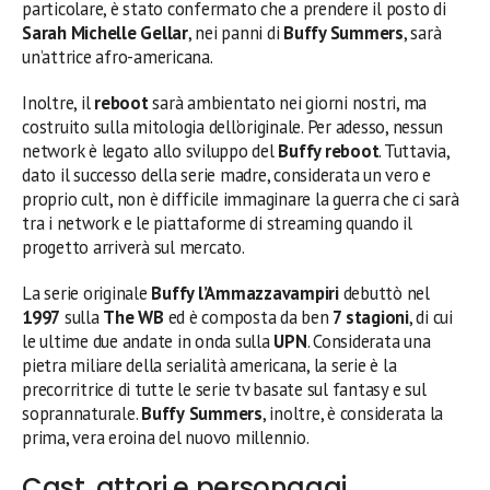
particolare, è stato confermato che a prendere il posto di
Sarah Michelle Gellar
, nei panni di
Buffy Summers
, sarà
un’attrice afro-americana.
Inoltre, il
reboot
sarà ambientato nei giorni nostri, ma
costruito sulla mitologia dell’originale. Per adesso, nessun
network è legato allo sviluppo del
Buffy reboot
. Tuttavia,
dato il successo della serie madre, considerata un vero e
proprio cult, non è difficile immaginare la guerra che ci sarà
tra i network e le piattaforme di streaming quando il
progetto arriverà sul mercato.
La serie originale
Buffy l’Ammazzavampiri
debuttò nel
1997
sulla
The WB
ed è composta da ben
7 stagioni
, di cui
le ultime due andate in onda sulla
UPN
. Considerata una
pietra miliare della serialità americana, la serie è la
precorritrice di tutte le serie tv basate sul fantasy e sul
soprannaturale.
Buffy
Summers
, inoltre, è considerata la
prima, vera eroina del nuovo millennio.
Cast, attori e personaggi