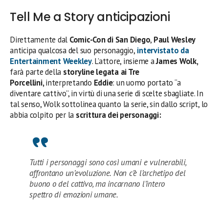
Tell Me a Story anticipazioni
Direttamente dal
Comic-Con di San Diego
,
Paul Wesley
anticipa qualcosa del suo personaggio,
intervistato da
Entertainment Weekley
. L’attore, insieme a
James Wolk,
farà parte della
storyline legata ai Tre
Porcellini,
interpretando
Eddie
: un uomo portato “a
diventare cattivo”, in virtù di una serie di scelte sbagliate. In
tal senso, Wolk sottolinea quanto la serie, sin dallo script, lo
abbia colpito per la
scrittura dei personaggi:
Tutti i personaggi sono così umani e vulnerabili,
affrontano un’evoluzione. Non c’è l’archetipo del
buono o del cattivo, ma incarnano l’intero
spettro di emozioni umane.