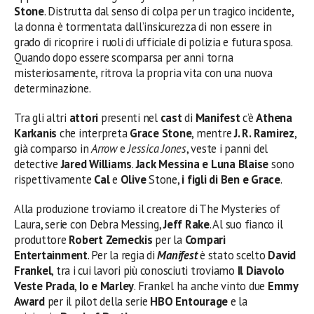
Stone
. Distrutta dal senso di colpa per un tragico incidente,
la donna è tormentata dall’insicurezza di non essere in
grado di ricoprire i ruoli di ufficiale di polizia e futura sposa.
Quando dopo essere scomparsa per anni torna
misteriosamente, ritrova la propria vita con una nuova
determinazione.
Tra gli altri
attori
presenti nel
cast
di
Manifest
c’è
Athena
Karkanis
che interpreta
Grace Stone
, mentre
J. R. Ramirez
,
già comparso in
Arrow
e
Jessica Jones
, veste i panni del
detective
Jared Williams
.
Jack Messina e Luna Blaise
sono
rispettivamente
Cal
e
Olive
Stone,
i figli di Ben e Grace
.
Alla produzione troviamo il creatore di The Mysteries of
Laura, serie con Debra Messing,
Jeff Rake
. Al suo fianco il
produttore
Robert Zemeckis
per la
Compari
Entertainment
. Per la regia di
Manifest
è stato scelto
David
Frankel
, tra i cui lavori più conosciuti troviamo
Il Diavolo
Veste Prada
,
Io e Marley
. Frankel ha anche vinto due
Emmy
Award
per il pilot della serie
HBO Entourage
e la