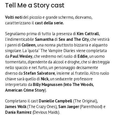
Tell Me a Story cast
Volti noti
del piccolo e grande schermo, dicevamo,
caratterizzano il
cast della serie.
Segnaliamo prima di tutto la presenza di
Kim Cattrall
,
l’indimenticabile
Samantha
di
Sex and The City
, che vestirà
i panni di
Colleen,
una nonna piuttosto bizzarra e alquanto
singolare. La “quota” The Vampire Diaries viene completata
da
Paul Wesley
, che vedremo nel ruolo di
Eddie,
un uomo
tormentato, dipendente da alcool e droghe, che si destreggia
nello spaccio e nel furto, un personaggio decisamente
diverso da
Stefan Salvatore
, insieme al fratello. Altro ruolo
chiave sarà quello di
Nick
, un seducente professore
interpretato da
Billy Magnussen
(
Into The Woods
,
American Crime Story
).
Completano il cast
Danielle Campbell
(The Original),
James Wolk
(The Crazy Ones),
Sam Jaeger
(Parenthood) e
Dania Ramirez
(Devious Maids).