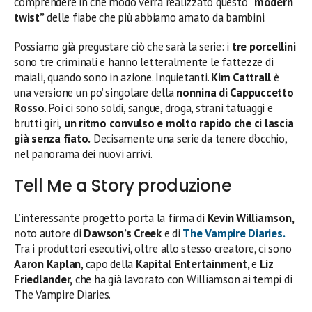
comprendere in che modo verrà realizzato questo
“modern
twist”
delle fiabe che più abbiamo amato da bambini.
Possiamo già pregustare ciò che sarà la serie: i
tre porcellini
sono tre criminali e hanno letteralmente le fattezze di
maiali, quando sono in azione. Inquietanti.
Kim Cattrall
è
una versione un po’ singolare della
nonnina di Cappuccetto
Rosso
. Poi ci sono soldi, sangue, droga, strani tatuaggi e
brutti giri,
un ritmo convulso e molto rapido che ci lascia
già senza fiato.
Decisamente una serie da tenere d’occhio,
nel panorama dei nuovi arrivi.
Tell Me a Story produzione
L’interessante progetto porta la firma di
Kevin Williamson,
noto autore di
Dawson’s Creek
e di
The Vampire Diaries
.
Tra i produttori esecutivi, oltre allo stesso creatore, ci sono
Aaron Kaplan
, capo della
Kapital Entertainment,
e
Liz
Friedlander,
che ha già lavorato con Williamson ai tempi di
The Vampire Diaries.