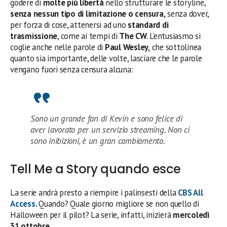
godere di
molte più libertà
nello strutturare le storyline,
senza nessun tipo di limitazione o censura,
senza dover,
per forza di cose, attenersi ad uno
standard di
trasmissione
, come ai tempi di
The CW
. L’entusiasmo si
coglie anche nelle parole di
Paul Wesley,
che sottolinea
quanto sia importante, delle volte, lasciare che le parole
vengano fuori senza censura alcuna:
Sono un grande fan di Kevin e sono felice di
aver lavorato per un servizio streaming. Non ci
sono inibizioni, è un gran cambiamento.
Tell Me a Story quando esce
La serie andrà presto a riempire i palinsesti della
CBS All
Access.
Quando? Quale giorno migliore se non quello di
Halloween per il pilot? La serie, infatti, inizierà
mercoledì
31 ottobre
.