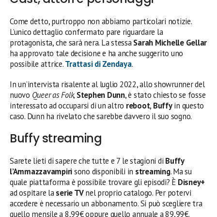
Come detto, purtroppo non abbiamo particolari notizie.
L’unico dettaglio confermato pare riguardare la
protagonista, che sarà nera. La stessa
Sarah Michelle Gellar
ha approvato tale decisione e ha anche suggerito uno
possibile attrice.
Trattasi di
Zendaya
.
In un’intervista risalente al luglio 2022, allo showrunner del
nuovo
Queer as Folk,
Stephen Dunn
, è stato chiesto se fosse
interessato ad occuparsi di un altro
reboot
,
Buffy
in questo
caso. Dunn ha rivelato che sarebbe davvero il suo sogno.
Buffy streaming
Sarete lieti di sapere che tutte e 7 le stagioni di
Buffy
l’Ammazzavampiri
sono disponibili in
streaming
. Ma su
quale piattaforma è possibile trovare gli episodi? È
Disney+
ad ospitare la
serie TV
nel proprio catalogo. Per potervi
accedere è necessario un abbonamento. Si può scegliere tra
quello mensile a 8,99€ oppure quello annuale a 89,99€.