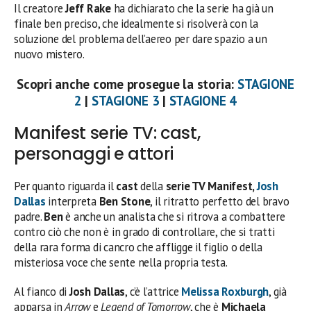
Il creatore
Jeff Rake
ha dichiarato che la serie ha già un
finale ben preciso, che idealmente si risolverà con la
soluzione del problema dell’aereo per dare spazio a un
nuovo mistero.
Scopri anche come prosegue la storia:
STAGIONE
2
|
STAGIONE 3
|
STAGIONE 4
Manifest serie TV: cast,
personaggi e attori
Per quanto riguarda il
cast
della
serie TV Manifest,
Josh
Dallas
interpreta
Ben Stone
, il ritratto perfetto del bravo
padre.
Ben
è anche un analista che si ritrova a combattere
contro ciò che non è in grado di controllare, che si tratti
della rara forma di cancro che affligge il figlio o della
misteriosa voce che sente nella propria testa.
Al fianco di
Josh Dallas
, c’è l’attrice
Melissa Roxburgh
, già
apparsa in
Arrow
e
Legend of Tomorrow
, che è
Michaela