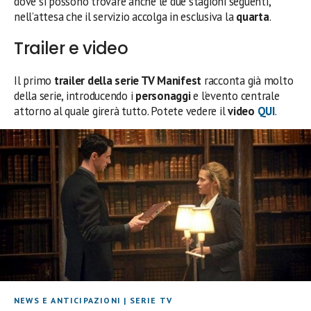
dove si possono trovare anche le due stagioni seguenti,
nell’attesa che il servizio accolga in esclusiva la
quarta
.
Trailer e video
Il primo
trailer della serie TV Manifest
racconta già molto
della serie, introducendo i
personaggi
e l’evento centrale
attorno al quale girerà tutto. Potete vedere il
video
QUI
.
NEWS E ANTICIPAZIONI
|
SERIE TV