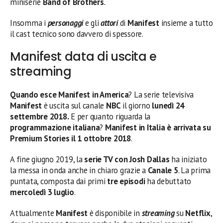
miniserie
Band of Brothers
.
Insomma i
personaggi
e gli
attori
di
Manifest
insieme a tutto
il cast tecnico sono davvero di spessore.
Manifest data di uscita e
streaming
Quando esce Manifest in America
? La serie televisiva
Manifest
è uscita sul canale
NBC
il giorno
lunedì
24
settembre 2018.
E per quanto riguarda la
programmazione italiana
?
Manifest in Italia è arrivata su
Premium Stories il 1 ottobre 2018
.
A fine giugno 2019, la
serie TV con Josh Dallas
ha iniziato
la messa in onda anche in chiaro grazie a
Canale 5
. La prima
puntata, composta dai primi
tre episodi
ha debuttato
mercoledì 3 luglio
.
Attualmente
Manifest
è disponibile in
streaming
su
Netflix
,