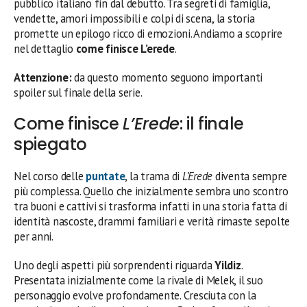
pubblico italiano fin dal debutto. Tra segreti di famiglia,
vendette, amori impossibili e colpi di scena, la storia
promette un epilogo ricco di emozioni. Andiamo a scoprire
nel dettaglio
come finisce L’erede
.
Attenzione:
da questo momento seguono importanti
spoiler sul finale della serie.
Come finisce
L’Erede
: il finale
spiegato
Nel corso delle
puntate
, la trama di
L’Erede
diventa sempre
più complessa. Quello che inizialmente sembra uno scontro
tra buoni e cattivi si trasforma infatti in una storia fatta di
identità nascoste, drammi familiari e verità rimaste sepolte
per anni.
Uno degli aspetti più sorprendenti riguarda
Yildiz
.
Presentata inizialmente come la rivale di Melek, il suo
personaggio evolve profondamente. Cresciuta con la