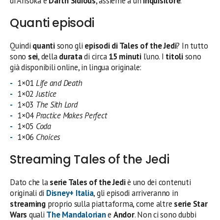
di Ahsoka e
Darth Sidious
, assieme a un
inquisitore
.
Quanti episodi
Quindi
quanti
sono gli
episodi di Tales of the Jedi
? In tutto
sono
sei
, della
durata
di circa
15 minuti
l’uno. I
titoli
sono
già disponibili online, in lingua originale:
1×01
Life and Death
1×02
Justice
1×03
The Sith Lord
1×04
Practice Makes Perfect
1×05
Coda
1×06
Choices
Streaming Tales of the Jedi
Dato che la
serie Tales of the Jedi
è uno dei contenuti
originali
di
Disney+
Italia
, gli episodi arriveranno in
streaming
proprio sulla piattaforma, come altre
serie Star
Wars
quali
The Mandalorian
e
Andor
. Non ci sono dubbi