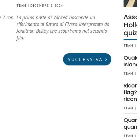
TEAM | DICEMBRE 6, 2024
Ass
e 2 con
La prima parte di Wicked nasconde un
Holl
riferimento al futuro di Fiyero, interpretato da
Jonathan Bailey, che scopriremo nel secondo
quiz
film
TEAM |
Qual
SUCCESSIVA >
Islan
TEAM |
Rico
flag?
ricon
TEAM |
Quant
quan
TEAM |