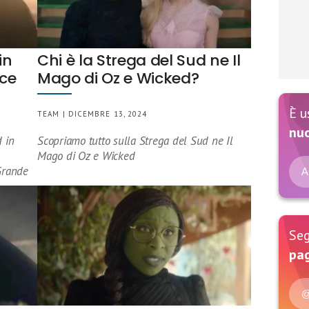
in
Chi è la Strega del Sud ne Il
ce
Mago di Oz e Wicked?
È u
TEAM | DICEMBRE 13, 2024
nu
 in
Scopriamo tutto sulla Strega del Sud ne Il
Mago di Oz e Wicked
 Grande
A
Seg
pag
@