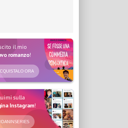
scito il mio
ovo romanzo
!
CQUISTALO ORA
uimi sulla
ina Instagram
!
DANINSERIES