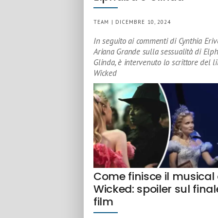
TEAM | DICEMBRE 10, 2024
In seguito ai commenti di Cynthia Eriv
Ariana Grande sulla sessualità di Elp
Glinda, è intervenuto lo scrittore del li
Wicked
Come finisce il musical 
Wicked: spoiler sul final
film