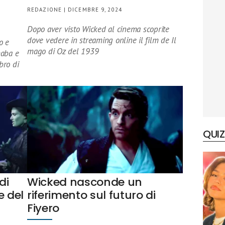
REDAZIONE | DICEMBRE 9, 2024
Dopo aver visto Wicked al cinema scoprite
dove vedere in streaming online il film de Il
o e
mago di Oz del 1939
haba e
bro di
QUIZ
di
Wicked nasconde un
e del
riferimento sul futuro di
Fiyero