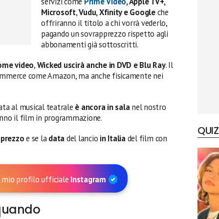
servizi come
Prime Video
, Apple TV+,
Microsoft
,
Vudu, Xfinity e Google
che
offriranno il titolo a chi vorrà vederlo,
pagando un sovrapprezzo rispetto agli
abbonamenti già sottoscritti.
ome video
,
Wicked
uscirà anche in DVD e Blu Ray
. Il
-commerce come Amazon, ma anche fisicamente nei
ata al musical teatrale
è ancora in sala
nel nostro
anno il film in programmazione.
QUIZ
l
prezzo
e se la
data
del lancio
in Italia
del film con
 mio profilo ufficiale
Instagram
quando