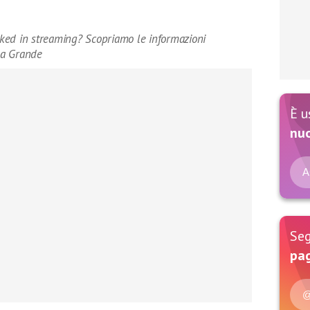
ked in streaming? Scopriamo le informazioni
ana Grande
È u
nu
A
Seg
pag
@