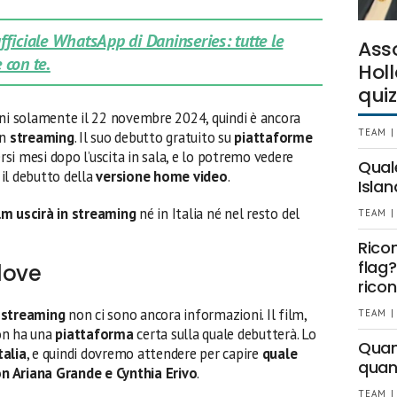
 ufficiale WhatsApp di Daninseries: tutte le
Ass
 con te.
Holl
quiz
iani solamente il 22 novembre 2024, quindi è ancora
TEAM |
in
streaming
. Il suo debutto gratuito su
piattaforme
rsi mesi dopo l’uscita in sala, e lo potremo vedere
Qual
 il debutto della
versione home video
.
Islan
ilm
uscirà in streaming
né in Italia né nel resto del
TEAM |
Rico
flag?
dove
ricon
 streaming
non ci sono ancora informazioni. Il film,
TEAM |
non ha una
piattaforma
certa sulla quale debutterà. Lo
Quant
Italia
, e quindi dovremo attendere per capire
quale
quan
con
Ariana Grande e Cynthia Erivo
.
TEAM |