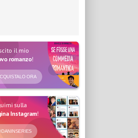
scito il mio
ovo romanzo
!
CQUISTALO ORA
uimi sulla
ina Instagram
!
DANINSERIES