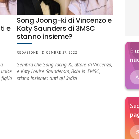
Song Joong-ki di Vincenzo e
ti e
Katy Saunders di 3MSC
stanno insieme?
È u
REDAZIONE | DICEMBRE 27, 2022
nu
ha
Sembra che Song Joong Ki, attore di Vincenzo,
Luoise
e Katy Louise Saundersm, Babi in 3MSC,
A
figlio
stiano insieme: tutti gli indizi
Seg
pag
@