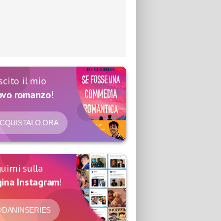
scito il mio
ovo romanzo
!
CQUISTALO ORA
uimi sulla
ina Instagram
!
DANINSERIES