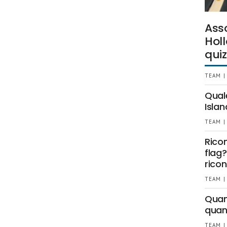
Ass
Holl
quiz
TEAM |
Qual
Islan
TEAM |
Rico
flag?
ricon
TEAM |
Quant
quan
TEAM |