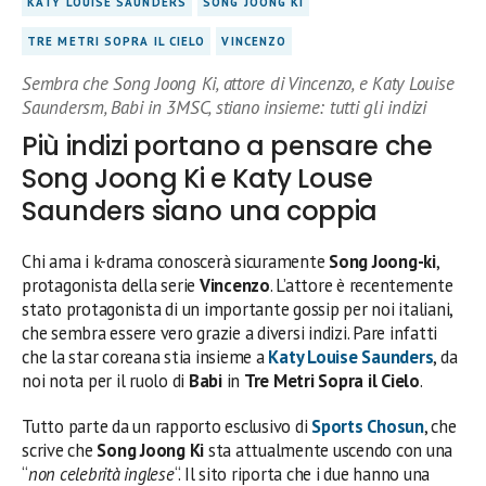
KATY LOUISE SAUNDERS
SONG JOONG KI
TRE METRI SOPRA IL CIELO
VINCENZO
Sembra che Song Joong Ki, attore di Vincenzo, e Katy Louise
Saundersm, Babi in 3MSC, stiano insieme: tutti gli indizi
Più indizi portano a pensare che
Song Joong Ki e Katy Louse
Saunders siano una coppia
Chi ama i k-drama conoscerà sicuramente
Song Joong-ki
,
protagonista della serie
Vincenzo
. L’attore è recentemente
stato protagonista di un importante gossip per noi italiani,
che sembra essere vero grazie a diversi indizi. Pare infatti
che la star coreana stia insieme a
Katy Louise Saunders
, da
noi nota per il ruolo di
Babi
in
Tre Metri Sopra il Cielo
.
Tutto parte da un rapporto esclusivo di
Sports Chosun
, che
scrive che
Song Joong Ki
sta attualmente uscendo con una
“
non celebrità inglese
“. Il sito riporta che i due hanno una