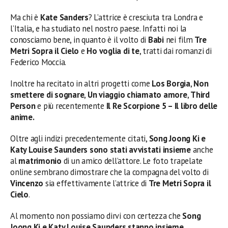
Ma chi è
Kate Sanders
? L’attrice è cresciuta tra Londra e
l’Italia, e ha studiato nel nostro paese. Infatti noi la
conosciamo bene, in quanto è il volto di
Babi
nei film
Tre
Metri Sopra il Cielo
e
Ho voglia di te
, tratti dai romanzi di
Federico Moccia.
Inoltre ha recitato in altri progetti come
Los Borgia
,
Non
smettere di sognare
,
Un viaggio chiamato amore
,
Third
Person
e più recentemente
Il Re Scorpione 5 – Il libro delle
anime.
Oltre agli indizi precedentemente citati,
Song Joong Ki e
Katy Louise Saunders sono stati avvistati insieme
anche
al
matrimonio
di un amico dell’attore. Le foto trapelate
online sembrano dimostrare che la compagna del volto di
Vincenzo
sia effettivamente l’attrice di
Tre Metri Sopra il
Cielo
.
Al momento non possiamo dirvi con certezza che
Song
Joong Ki e Katy Louise Saunders stanno insieme
.