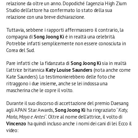
relazione da oltre un anno. Dopodiché l’agenzia High Zium
Studio dell’attore ha confermato lo stato della sua
relazione con una breve dichiarazione.
Tuttavia, sebbene i rapporti affermassero il contrario, la
compagna di
Song Joong Ki
è in realtà una celebrità.
Potrebbe infatti semplicemente non essere conosciuta in
Corea del Sud.
Pare infatti che la fidanzata di
Song Joong Ki
sia in realtà
l’attrice britannica
Katy Louise Saunders
(nota anche come
Kate Saunders). Lo testimonierebbero delle foto che
ritraggono i due insieme, anche se lei indossa una
mascherina che le copre il volto.
Durante il suo discorso di accettazione del premio Daesang
agli APAN Star Awards,
Song Joong Ki
ha ringraziato “
Katy,
Marla, Maya e Antes
“. Oltre al nome dell’attrice, il volto di
Vincenzo
ha quindi incluso anche i nomi dei cani di lei. Ecco il
video: