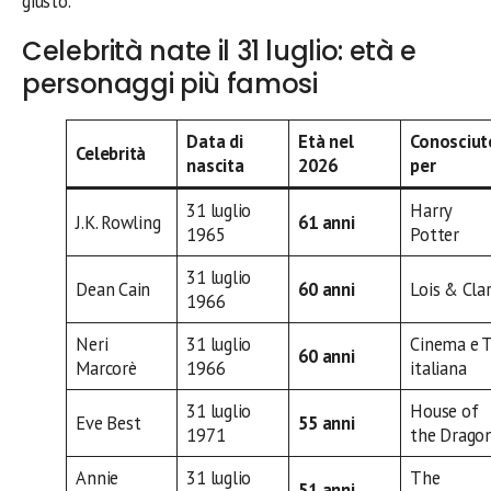
giusto.
Celebrità nate il 31 luglio: età e
personaggi più famosi
Data di
Età nel
Conosciut
Celebrità
nascita
2026
per
31 luglio
Harry
J.K. Rowling
61 anni
1965
Potter
31 luglio
Dean Cain
60 anni
Lois & Cla
1966
Neri
31 luglio
Cinema e 
60 anni
Marcorè
1966
italiana
31 luglio
House of
Eve Best
55 anni
1971
the Drago
Annie
31 luglio
The
51 anni