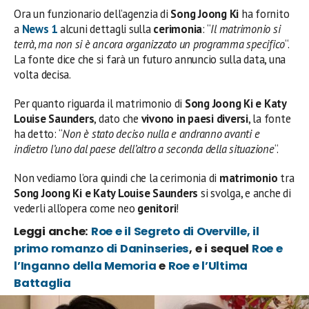
Ora un funzionario dell’agenzia di
Song Joong Ki
ha fornito
a
News 1
alcuni dettagli sulla
cerimonia
: “
Il matrimonio si
terrà, ma non si è ancora organizzato un programma specifico
“.
La fonte dice che si farà un futuro annuncio sulla data, una
volta decisa.
Per quanto riguarda il matrimonio di
Song Joong Ki e Katy
Louise Saunders
, dato che
vivono in paesi diversi
, la fonte
ha detto: “
Non è stato deciso nulla e andranno avanti e
indietro l’uno dal paese dell’altro a seconda della situazione
“.
Non vediamo l’ora quindi che la cerimonia di
matrimonio
tra
Song Joong Ki e Katy Louise Saunders
si svolga, e anche di
vederli all’opera come neo
genitori
!
Leggi anche:
Roe e il Segreto di Overville, il
primo romanzo di Daninseries
, e i sequel
Roe e
l’Inganno della Memoria
e
Roe e l’Ultima
Battaglia