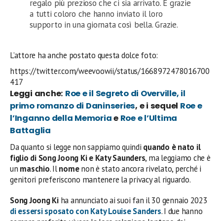
regalo più prezioso che ci sia arrivato. E grazie
a tutti coloro che hanno inviato il loro
supporto in una giornata così bella. Grazie.
L’attore ha anche postato questa dolce foto:
https://twitter.com/weevoowii/status/1668972478016700
417
Leggi anche:
Roe e il Segreto di Overville, il
primo romanzo di Daninseries
, e i sequel
Roe e
l’Inganno della Memoria
e
Roe e l’Ultima
Battaglia
Da quanto si legge non sappiamo quindi
quando è nato il
figlio di Song Joong Ki e Katy Saunders
, ma leggiamo che è
un
maschio
. Il
nome
non è stato ancora rivelato, perché i
genitori preferiscono mantenere la privacy al riguardo.
Song Joong Ki
ha annunciato ai suoi fan il 30 gennaio 2023
di essersi sposato con
Katy Louise Sanders
. I due hanno