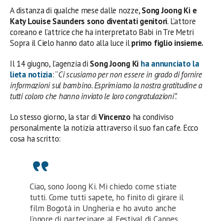
A distanza di qualche mese dalle nozze,
Song Joong Ki e
Katy Louise Saunders sono diventati genitori
. L’attore
coreano e l’attrice che ha interpretato Babi in Tre Metri
Sopra il Cielo hanno dato alla luce il
primo figlio insieme.
Il 14 giugno, l’agenzia di
Song Joong Ki
ha annunciato la
lieta notizia
: “
Ci scusiamo per non essere in grado di fornire
informazioni sul bambino. Esprimiamo la nostra gratitudine a
tutti coloro che hanno inviato le loro congratulazioni”.
Lo stesso giorno, la star di
Vincenzo
ha condiviso
personalmente la notizia attraverso il suo fan cafe. Ecco
cosa ha scritto:
Ciao, sono Joong Ki. Mi chiedo come stiate
tutti. Come tutti sapete, ho finito di girare il
film Bogotà in Ungheria e ho avuto anche
l’onore di partecipare al Festival di Cannes