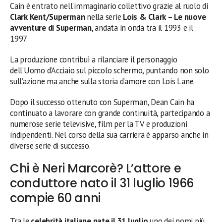
Cain è entrato nell’immaginario collettivo grazie al ruolo di
Clark Kent/Superman
nella serie
Lois & Clark – Le nuove
avventure di Superman
, andata in onda tra il 1993 e il
1997.
La produzione contribuì a rilanciare il personaggio
dell’Uomo d’Acciaio sul piccolo schermo, puntando non solo
sull’azione ma anche sulla storia d’amore con Lois Lane.
Dopo il successo ottenuto con Superman, Dean Cain ha
continuato a lavorare con grande continuità, partecipando a
numerose serie televisive, film per la TV e produzioni
indipendenti. Nel corso della sua carriera è apparso anche in
diverse serie di successo.
Chi è Neri Marcorè? L’attore e
conduttore nato il 31 luglio 1966
compie 60 anni
Tra le
celebrità italiane nate il 31 luglio
uno dei nomi più