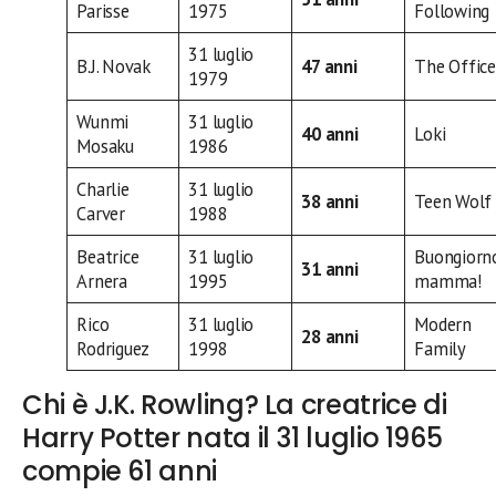
Parisse
1975
Following
31 luglio
B.J. Novak
47 anni
The Office
1979
Wunmi
31 luglio
40 anni
Loki
Mosaku
1986
Charlie
31 luglio
38 anni
Teen Wolf
Carver
1988
Beatrice
31 luglio
Buongiorn
31 anni
Arnera
1995
mamma!
Rico
31 luglio
Modern
28 anni
Rodriguez
1998
Family
Chi è J.K. Rowling? La creatrice di
Harry Potter nata il 31 luglio 1965
compie 61 anni