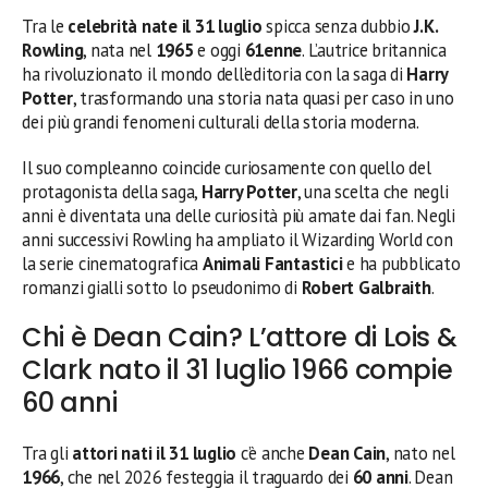
Tra le
celebrità nate il 31 luglio
spicca senza dubbio
J.K.
Rowling
, nata nel
1965
e oggi
61enne
. L’autrice britannica
ha rivoluzionato il mondo dell’editoria con la saga di
Harry
Potter
, trasformando una storia nata quasi per caso in uno
dei più grandi fenomeni culturali della storia moderna.
Il suo compleanno coincide curiosamente con quello del
protagonista della saga,
Harry Potter
, una scelta che negli
anni è diventata una delle curiosità più amate dai fan. Negli
anni successivi Rowling ha ampliato il Wizarding World con
la serie cinematografica
Animali Fantastici
e ha pubblicato
romanzi gialli sotto lo pseudonimo di
Robert Galbraith
.
Chi è Dean Cain? L’attore di Lois &
Clark nato il 31 luglio 1966 compie
60 anni
Tra gli
attori nati il 31 luglio
c’è anche
Dean Cain
, nato nel
1966
, che nel 2026 festeggia il traguardo dei
60 anni
. Dean