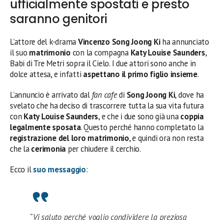
ufficialmente spostati e presto
saranno genitori
L’attore del k-drama
Vincenzo Song Joong Ki
ha annunciato
il suo
matrimonio
con la compagna
Katy Louise Saunders
,
Babi di Tre Metri sopra il Cielo. I due attori sono anche in
dolce attesa, e infatti
aspettano il primo figlio insieme
.
L’annuncio è arrivato dal
fan cafe
di
Song Joong Ki
, dove ha
svelato che ha deciso di trascorrere tutta la sua vita futura
con
Katy Louise Saunders
, e che i due sono già una
coppia
legalmente sposata
. Questo perché hanno completato la
registrazione del loro matrimonio
, e quindi ora non resta
che la
cerimonia
per chiudere il cerchio.
Ecco il
suo messaggio
:
“Vi saluto perché voglio condividere la preziosa