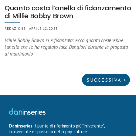
Quanto costa l’anello di fidanzamento
di Millie Bobby Brown
REDAZIONE | APRILE 12, 2023
Millie Bobby Brown si è fidanzata: ecco quanto costerebbe
l’anello che le ha regalato Jake Bongiovi durante le proposta
di matrimonio
SUCCESSIVA >
Daninseries
Il punto di riferimento più "irriverente",
trasversale e spassoso della pop culture.