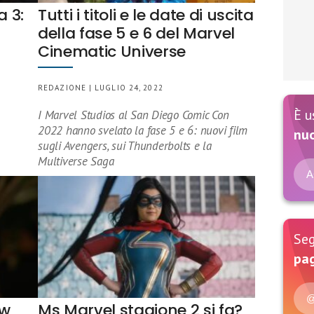
a 3:
Tutti i titoli e le date di uscita
della fase 5 e 6 del Marvel
Cinematic Universe
REDAZIONE | LUGLIO 24, 2022
È u
I Marvel Studios al San Diego Comic Con
2022 hanno svelato la fase 5 e 6: nuovi film
nu
sugli Avengers, sui Thunderbolts e la
Multiverse Saga
A
Seg
pag
@
aw
Ms Marvel stagione 2 si fa?