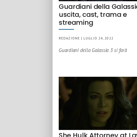
Guardiani della Galassi
uscita, cast, trama e
streaming
REDAZIONE | LUGLIO 24, 2022
Guardiani della Galassia 3 si farà
She Hulk Attorney at L