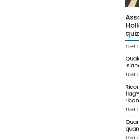
Ass
Holl
quiz
TEAM |
Qual
Islan
TEAM |
Rico
flag?
ricon
TEAM |
Quant
quan
TEAM |