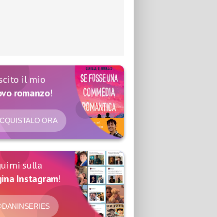
scito il mio
ovo romanzo
!
CQUISTALO ORA
uimi sulla
ina Instagram
!
DANINSERIES