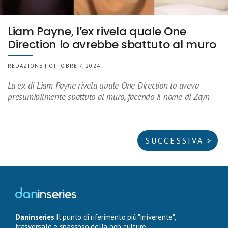
Liam Payne, l’ex rivela quale One
Direction lo avrebbe sbattuto al muro
REDAZIONE | OTTOBRE 7, 2024
La ex di Liam Payne rivela quale One Direction lo aveva
presumibilmente sbattuto al muro, facendo il nome di Zayn
SUCCESSIVA >
Daninseries
Il punto di riferimento più "irriverente",
trasversale e spassoso della pop culture.