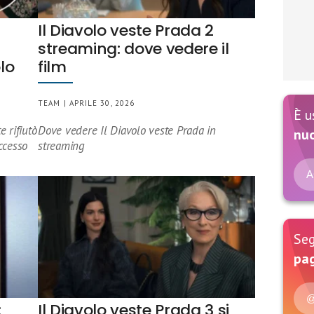
Il Diavolo veste Prada 2
streaming: dove vedere il
olo
film
TEAM | APRILE 30, 2026
È u
 rifiutò
Dove vedere Il Diavolo veste Prada in
nu
ccesso
streaming
A
Seg
pag
@
:
Il Diavolo veste Prada 3 si