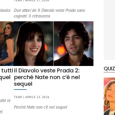
TEAM | APRILE 27, 2026
iavolo
Due attori de Il Diavolo veste Prada sono
cognati: il retroscena
QUIZ
 tutti
Il Diavolo veste Prada 2:
quel
perché Nate non c’è nel
sequel
TEAM | APRILE 22, 2026
utte le
Perché Nate non c’è nel sequel
el