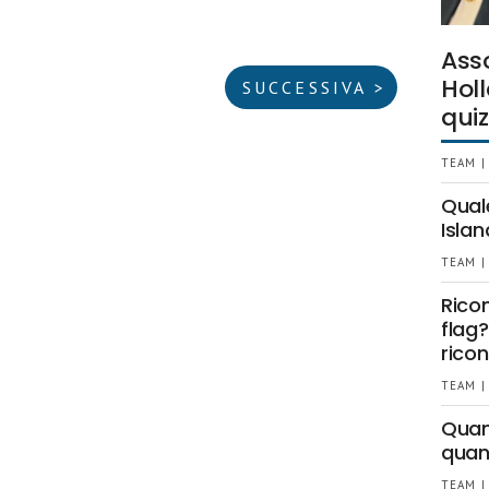
Ass
Holl
SUCCESSIVA >
quiz
TEAM |
Qual
Islan
TEAM |
Rico
flag?
ricon
TEAM |
Quant
quan
TEAM |