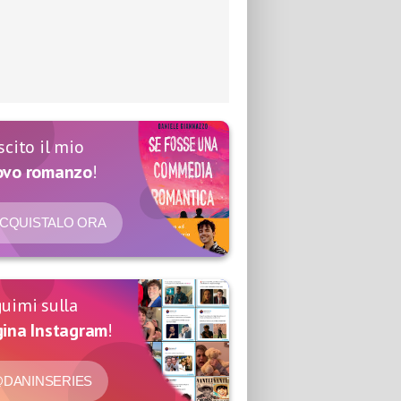
scito il mio
ovo romanzo
!
CQUISTALO ORA
uimi sulla
ina Instagram
!
DANINSERIES