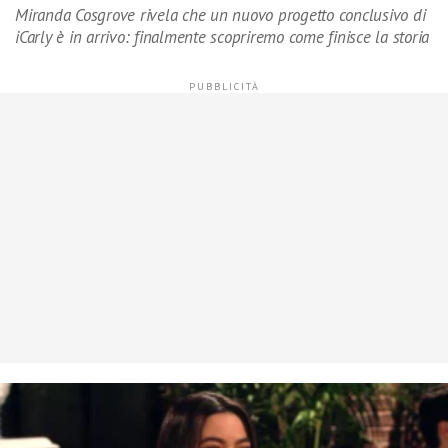
Miranda Cosgrove rivela che un nuovo progetto conclusivo di
iCarly è in arrivo: finalmente scopriremo come finisce la storia