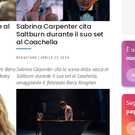
 al
Sabrina Carpenter cita
Saltburn durante il suo set
al Coachella
È u
nu
REDAZIONE | APRILE 23, 2024
re Barry
Sabrina Carpenter cita la scena della vasca di
A
Peaky
Saltburn durante il suo set al Coachella,
omaggiando il fidanzato Barry Keoghan
Seg
pag
@