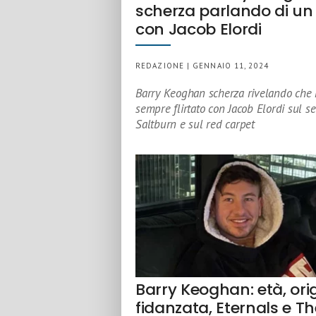
scherza parlando di un f
con Jacob Elordi
REDAZIONE | GENNAIO 11, 2024
Barry Keoghan scherza rivelando che
sempre flirtato con Jacob Elordi sul se
Saltburn e sul red carpet
Barry Keoghan: età, orig
fidanzata, Eternals e T