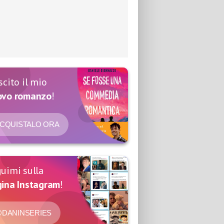
scito il mio
ovo romanzo
!
CQUISTALO ORA
uimi sulla
ina Instagram
!
DANINSERIES