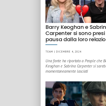
Barry Keoghan e Sabri
Carpenter si sono pres
pausa dalla loro relazi
TEAM | DICEMBRE 4, 2024
Una fonte ha riportato a People che B
Keoghan e Sabrina Carpenter si sareb
momentaneamente lasciati