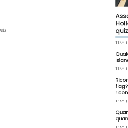
Ass
Holl
quiz
nals
TEAM |
Qual
Islan
TEAM |
Rico
flag?
ricon
TEAM |
Quant
quan
TEAM |