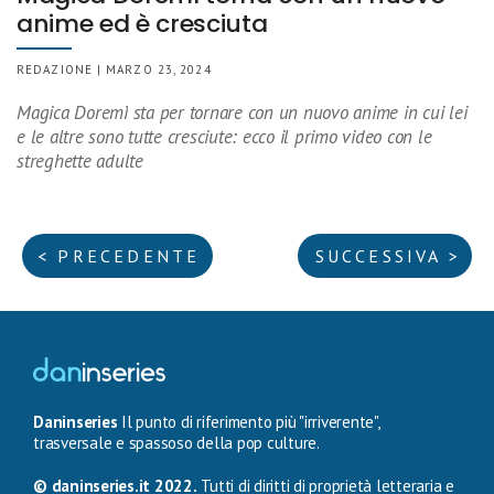
anime ed è cresciuta
REDAZIONE | MARZO 23, 2024
Magica Doremì sta per tornare con un nuovo anime in cui lei
e le altre sono tutte cresciute: ecco il primo video con le
streghette adulte
< PRECEDENTE
SUCCESSIVA >
Daninseries
Il punto di riferimento più "irriverente",
trasversale e spassoso della pop culture.
© daninseries.it 2022.
Tutti di diritti di proprietà letteraria e