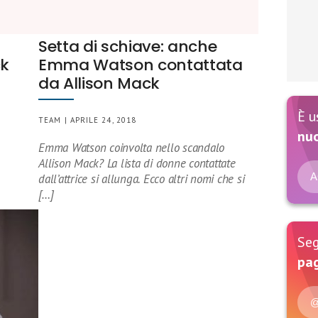
Setta di schiave: anche
ck
Emma Watson contattata
da Allison Mack
È u
TEAM | APRILE 24, 2018
nu
Emma Watson coinvolta nello scandalo
Allison Mack? La lista di donne contattate
A
dall’attrice si allunga. Ecco altri nomi che si
[…]
Seg
pag
@