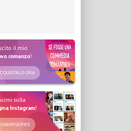
scito il mio
ovo romanzo
!
CQUISTALO ORA
uimi sulla
ina Instagram
!
DANINSERIES