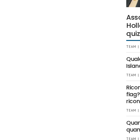
Ass
Holl
quiz
TEAM |
Qual
Islan
TEAM |
Rico
flag?
ricon
TEAM |
Quant
quan
TEAM |