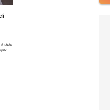
di
 è stata
egate