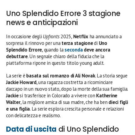
Uno Splendido Errore 3 stagione
news e anticipazioni
In occasione degli
Upfronts
2025,
Netflix
ha annunciato a
sorpresa il rinnovo per una
terza stagione
di
Uno
Splendido Errore
, quando la
seconda
deve ancora
debuttare
. Un segnale chiaro della fiducia che la
piattaforma ripone in questo titolo young adult.
La serie è
basata sul romanzo di Ali Novak
. La storia segue
Jackie Howard
, una ragazza costretta a ricominciare
daccapo in un nuovo stato, dopo la morte della sua famiglia.
Jackie
si trasferisce in Colorado a vivere con
Katherine
Walter
, la migliore amica di sua madre, che ha ben
dieci figli
e una figlia
. La serie esplora crescita personale e relazioni
con delicatezza e realismo.
Data di uscita
di Uno Splendido