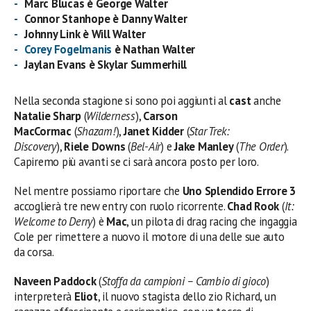
Marc Blucas è George Walter
Connor Stanhope è Danny Walter
Johnny Link è Will Walter
Corey Fogelmanis
è Nathan Walter
Jaylan Evans è Skylar Summerhill
Nella seconda stagione si sono poi aggiunti al
cast
anche
Natalie Sharp
(
Wilderness
),
Carson
MacCormac
(
Shazam!
),
Janet Kidder
(
Star Trek:
Discovery
),
Riele Downs
(
Bel-Air
) e
Jake Manley
(
The Order
).
Capiremo più avanti se ci sarà ancora posto per loro.
Nel mentre possiamo riportare che
Uno Splendido Errore 3
accoglierà tre new entry con ruolo ricorrente.
Chad Rook
(
It:
Welcome to Derry
) è
Mac
, un pilota di drag racing che ingaggia
Cole per rimettere a nuovo il motore di una delle sue auto
da corsa.
Naveen Paddock
(
Stoffa da campioni – Cambio di gioco
)
interpreterà
Eliot
, il nuovo stagista dello zio Richard, un