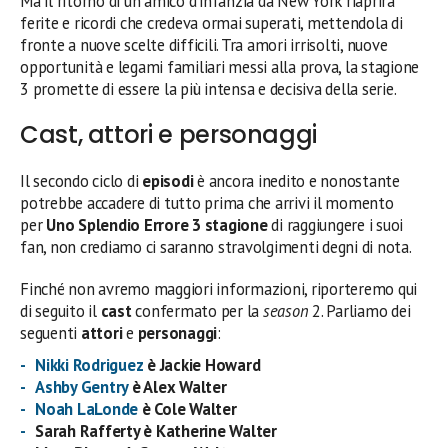
Ma il ritorno di un amico d’infanzia da New York riaprirà
ferite e ricordi che credeva ormai superati, mettendola di
fronte a nuove scelte difficili. Tra amori irrisolti, nuove
opportunità e legami familiari messi alla prova, la stagione
3 promette di essere la più intensa e decisiva della serie.
Cast, attori e personaggi
Il secondo ciclo di
episodi
è ancora inedito e nonostante
potrebbe accadere di tutto prima che arrivi il momento
per
Uno Splendio Errore 3 stagione
di raggiungere i suoi
fan, non crediamo ci saranno stravolgimenti degni di nota.
Finché non avremo maggiori informazioni, riporteremo qui
di seguito il
cast
confermato per la
season
2. Parliamo dei
seguenti
attori
e
personaggi
:
Nikki Rodriguez
è Jackie Howard
Ashby Gentry
è Alex Walter
Noah LaLonde
è Cole Walter
Sarah Rafferty è Katherine Walter