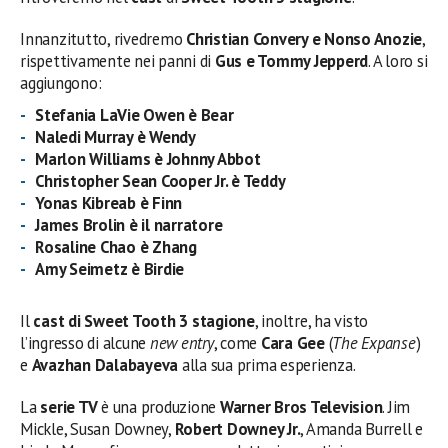
Innanzitutto, rivedremo
Christian Convery e Nonso Anozie
,
rispettivamente nei panni di
Gus e Tommy Jepperd
. A loro si
aggiungono:
Stefania LaVie Owen è Bear
Naledi Murray è Wendy
Marlon Williams è Johnny Abbot
Christopher Sean Cooper Jr. è Teddy
Yonas Kibreab è Finn
James Brolin è il narratore
Rosaline Chao è Zhang
Amy Seimetz è Birdie
Il
cast di Sweet Tooth 3 stagione
, inoltre, ha visto
l’ingresso di alcune
new entry
, come
Cara Gee
(
The Expanse
)
e
Avazhan Dalabayeva
alla sua prima esperienza.
La
serie TV
è una produzione
Warner Bros Television
. Jim
Mickle, Susan Downey,
Robert Downey Jr.
, Amanda Burrell e