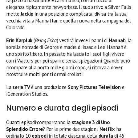
ragazzo affascinante e carismatico, con un tocco di
eleganza tipicamente newyorkese. Il suo arrivo a Silver Falls
mette
Jackie
in una posizione complicata, divisa tra la sua
vecchia vita a Manhattan e quella nuova nella campagna del
Colorado.
Erin Karpluk
(
Being Erica
) vestirà invece i panni di
Hannah
, la
sorella nomade di George e madre di Isaac e Lee. Hannah è
uno spirito libero. In passato ha lasciato i suoi figli vivere
con i Walters per poi sparire senza spiegazioni. Quando però
ricompare alla porta mille giorni dopo, si ritrova a dover
ricostruire molti ponti ormai crollati.
La
serie TV
è una produzione
Sony Pictures Television
e
iGeneration Studios.
Numero e durata degli episodi
Quanti episodi comporranno la
stagione 3 di Uno
Splendido Errore
? Per le prime due stagioni,
Netflix
ha
ordinato 10
episodi
in totale ciascuna, della
durata
di 45