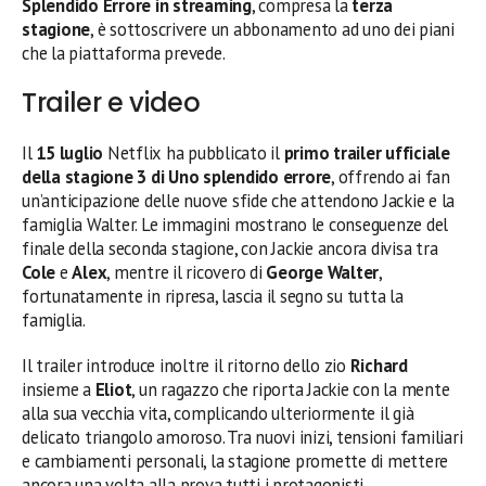
Splendido Errore in streaming
, compresa la
terza
stagione
, è sottoscrivere un abbonamento ad uno dei piani
che la piattaforma prevede.
Trailer e video
Il
15 luglio
Netflix ha pubblicato il
primo trailer ufficiale
della stagione 3 di Uno splendido errore
, offrendo ai fan
un’anticipazione delle nuove sfide che attendono Jackie e la
famiglia Walter. Le immagini mostrano le conseguenze del
finale della seconda stagione, con Jackie ancora divisa tra
Cole
e
Alex
, mentre il ricovero di
George Walter
,
fortunatamente in ripresa, lascia il segno su tutta la
famiglia.
Il trailer introduce inoltre il ritorno dello zio
Richard
insieme a
Eliot
, un ragazzo che riporta Jackie con la mente
alla sua vecchia vita, complicando ulteriormente il già
delicato triangolo amoroso. Tra nuovi inizi, tensioni familiari
e cambiamenti personali, la stagione promette di mettere
ancora una volta alla prova tutti i protagonisti.