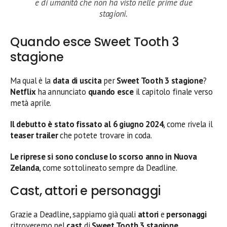
e di umanità che non ha visto nelle prime due
stagioni.
Quando esce Sweet Tooth 3
stagione
Ma qual è la
data di uscita
per
Sweet Tooth 3 stagione
?
Netflix
ha annunciato
quando esce
il capitolo finale verso
metà aprile.
Il debutto è stato fissato al 6 giugno 2024
, come rivela il
teaser trailer
che potete trovare in coda.
Le riprese si sono concluse lo scorso anno in Nuova
Zelanda
, come sottolineato sempre da Deadline.
Cast, attori e personaggi
Grazie a Deadline, sappiamo già quali
attori
e
personaggi
ritroveremo nel
cast
di
Sweet Tooth 3 stagione
.