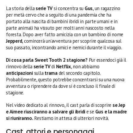
La storia della
serie TV
si concentra su
Gus
, un ragazzino
per metà cervo che a seguito di una pandemia che ha
portato alla nascita di bambini ibridi in parte umani e in
parte animali ha vissuto per molti anni nascosto nella
foresta. Dopo aver fatto amicizia con un bambino di nome
Jepperd
, comincerà un’avventura per scoprire qualcosa sul
suo passato, incontrando amici e nemici durante il viaggio.
Di cosa parla Sweet Tooth 2 stagione?
Pur essendoci già il
rinnovo della
serie TV
di
Netflix
, non abbiamo
anticipazioni
sulla
trama
del secondo capitolo.
Probabilmente, questo potrebbe concentrarsi su una nuova
avventura o riprendere da dove si è concluso il finale di
stagione.
Nel video dedicato al rinnovo, il cast parla di scoprire
se Jep
e Aimee riusciranno a salvare gli ibridi
e se
Gus e la madre
si riuniranno.
Restiamo in attesa di ulteriori novità.
Cast, attori e personaggi