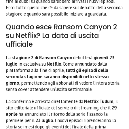
fine ai dubbi su quando sarebbero arrivati i nuovi episodi.
Ecco tutto quello che c’è da sapere sul debutto della seconda
stagione e quando sarà possibile iniziare a guardarla.
Quando esce Ransom Canyon 2
su Netflix? La data di uscita
ufficiale
La
stagione 2 di Ransom Canyon
debutterà
giovedì 23
luglio
in esclusiva su
Netflix
. Come annunciato dalla
piattaforma alla fine di aprile,
tutti gli episodi della
seconda stagione saranno disponibili nello stesso
giorno
, permettendo agli abbonati di vedere l’intera storia
senza dover attendere un’uscita settimanale.
La conferma è arrivata direttamente da
Netflix Tudum
, il
sito editoriale ufficiale del servizio di streaming, che il
29
aprile
ha annunciato il ritorno della serie fissando la
premiere per il
23 luglio
. I nuovi episodi riprenderanno la
storia sei mesi dopo gli eventi del finale della prima