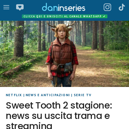
CLICCA QUI E UNISCITI AL CANALE WHATSAPP
✔
NETFLIX
|
NEWS E ANTICIPAZIONI
|
SERIE TV
Sweet Tooth 2 stagione:
news su uscita trama e
streaming