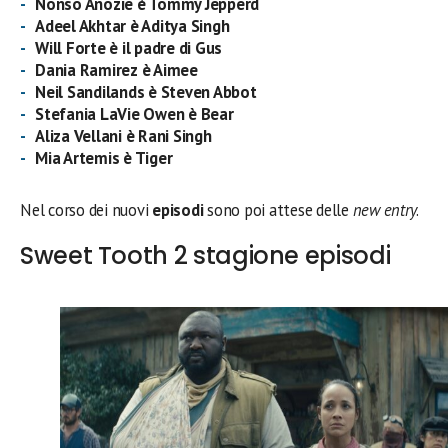
Nonso Anozie è Tommy Jepperd
Adeel Akhtar è Aditya Singh
Will Forte è il padre di Gus
Dania Ramirez è Aimee
Neil Sandilands è Steven Abbot
Stefania LaVie Owen è Bear
Aliza Vellani è Rani Singh
Mia Artemis è Tiger
Nel corso dei nuovi
episodi
sono poi attese delle
new entry
.
Sweet Tooth 2 stagione episodi