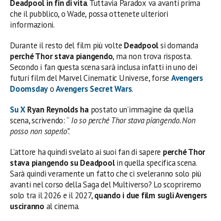
Deadpool in fin di vita
. Tuttavia Paradox va avanti prima
che il pubblico, o Wade, possa ottenete ulteriori
informazioni.
Durante il resto del film più volte
Deadpool
si domanda
perché Thor stava piangendo
, ma non trova risposta.
Secondo i fan questa scena sarà inclusa infatti in uno dei
futuri film del Marvel Cinematic Universe, forse
Avengers
Doomsday
o
Avengers Secret Wars
.
Su X
Ryan Reynolds ha
postato un’immagine da quella
scena, scrivendo: “
Io so perché Thor stava piangendo. Non
posso non saperlo”.
L’attore ha quindi svelato ai suoi fan di sapere
perché Thor
stava piangendo su Deadpool
in quella specifica scena.
Sarà quindi veramente un fatto che ci sveleranno solo più
avanti nel corso della Saga del Multiverso? Lo scopriremo
solo tra il 2026 e il 2027,
quando i due film sugli Avengers
usciranno
al cinema.