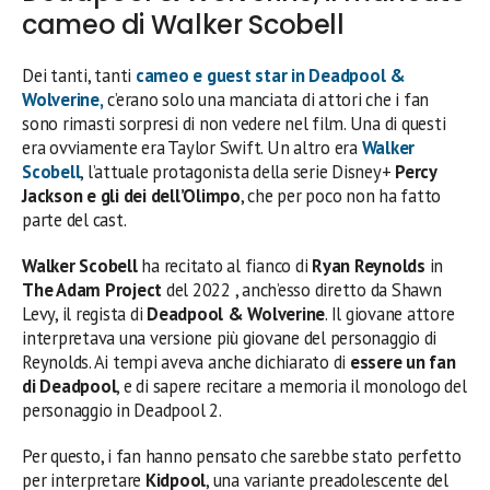
cameo di Walker Scobell
Dei tanti, tanti
cameo e guest star in
Deadpool &
Wolverine
,
c’erano solo una manciata di attori che i fan
sono rimasti sorpresi di non vedere nel film. Una di questi
era ovviamente era Taylor Swift. Un altro era
Walker
Scobell
, l’attuale protagonista della serie Disney+
Percy
Jackson e gli dei dell’Olimpo
, che per poco non ha fatto
parte del cast.
Walker Scobell
ha recitato al fianco di
Ryan Reynolds
in
The Adam Project
del 2022 , anch’esso diretto da Shawn
Levy, il regista di
Deadpool & Wolverine
. Il giovane attore
interpretava una versione più giovane del personaggio di
Reynolds. Ai tempi aveva anche dichiarato di
essere un fan
di Deadpool
, e di sapere recitare a memoria il monologo del
personaggio in Deadpool 2.
Per questo, i fan hanno pensato che sarebbe stato perfetto
per interpretare
Kidpool
, una variante preadolescente del