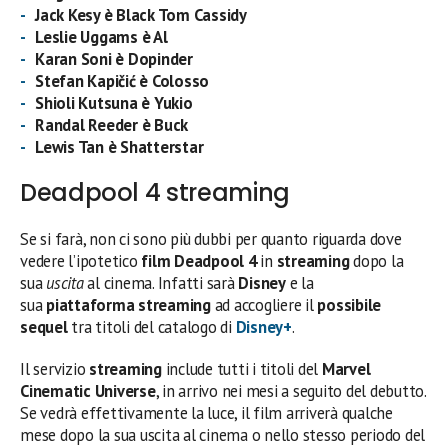
Jack Kesy è Black Tom Cassidy
Leslie Uggams è Al
Karan Soni è Dopinder
Stefan Kapičić è Colosso
Shioli Kutsuna è Yukio
Randal Reeder è Buck
Lewis Tan è Shatterstar
Deadpool 4 streaming
Se si farà, non ci sono più dubbi per quanto riguarda dove
vedere l’ipotetico
film
Deadpool 4
in
streaming
dopo la
sua
uscita
al cinema. Infatti sarà
Disney
e la
sua
piattaforma streaming
ad accogliere il
possibile
sequel
tra titoli del catalogo di
Disney+
.
Il servizio
streaming
include tutti i titoli del
Marvel
Cinematic Universe
, in arrivo nei mesi a seguito del debutto.
Se vedrà effettivamente la luce, il film arriverà qualche
mese dopo la sua uscita al cinema o nello stesso periodo del