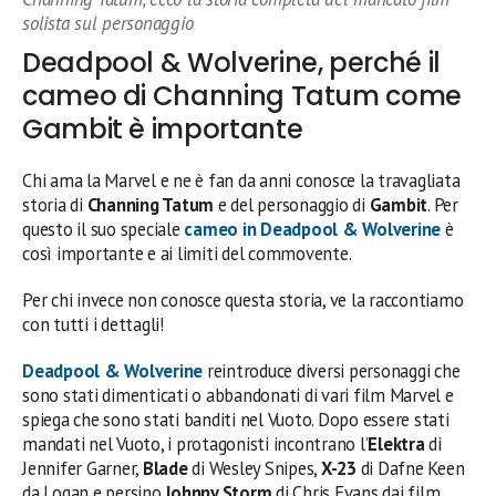
solista sul personaggio
Deadpool & Wolverine, perché il
cameo di Channing Tatum come
Gambit è importante
Chi ama la Marvel e ne è fan da anni conosce la travagliata
storia di
Channing Tatum
e del personaggio di
Gambit
. Per
questo il suo speciale
cameo
in
Deadpool & Wolverine
è
così importante e ai limiti del commovente.
Per chi invece non conosce questa storia, ve la raccontiamo
con tutti i dettagli!
Deadpool & Wolverine
reintroduce diversi personaggi che
sono stati dimenticati o abbandonati di vari film Marvel e
spiega che sono stati banditi nel Vuoto. Dopo essere stati
mandati nel Vuoto, i protagonisti incontrano l’
Elektra
di
Jennifer Garner,
Blade
di Wesley Snipes,
X-23
di Dafne Keen
da Logan e persino
Johnny Storm
di Chris Evans dai film