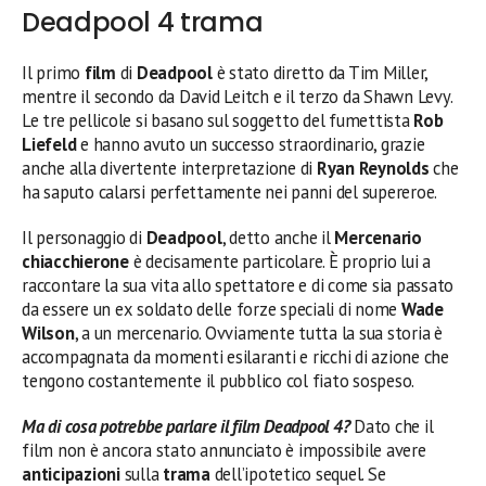
Deadpool 4 trama
Il primo
film
di
Deadpool
è stato diretto da Tim Miller,
mentre il secondo da David Leitch e il terzo da Shawn Levy.
Le tre pellicole si basano sul soggetto del fumettista
Rob
Liefeld
e hanno avuto un successo straordinario, grazie
anche alla divertente interpretazione di
Ryan Reynolds
che
ha saputo calarsi perfettamente nei panni del supereroe.
Il personaggio di
Deadpool
, detto anche il
Mercenario
chiacchierone
è decisamente particolare. È proprio lui a
raccontare la sua vita allo spettatore e di come sia passato
da essere un ex soldato delle forze speciali di nome
Wade
Wilson
, a un mercenario. Ovviamente tutta la sua storia è
accompagnata da momenti esilaranti e ricchi di azione che
tengono costantemente il pubblico col fiato sospeso.
Ma di cosa potrebbe parlare il film Deadpool 4?
Dato che il
film non è ancora stato annunciato è impossibile avere
anticipazioni
sulla
trama
dell’ipotetico sequel. Se