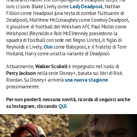
loro ci sono Blake Lively come
Lady Deadpool
, Nathan
Fillion come Headpool (una testa di zombie fluttuante di
Deadpool), Matthew McConaughey come Cowboy Deadpool,
il giocatore di football del Wrexham AFC Paul Mullin come
Welshpool (Reynolds e Rob McElhenney possiedono la
squadra di football con sede nel Regno Unito), il figlio di
Reynolds e Lively,
Olin
come Babypool, e il fratello di Tom
Holland, Harry come un’altra variante di Deadpool.
Attualmente,
Walker Scobell
è impegnato nel ruolo di
Percy Jackson
nella serie Disney+, basata sui libri di Rick
Riordan. Su Disney+ arriverà
una nuova stagione
prossimamente.
Per non perderti nessuna novità, ricorda di seguirci anche
su Instagram, cliccando
QUI
.