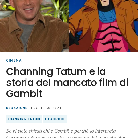
CINEMA
Channing Tatum e la
storia del mancato film di
Gambit
REDAZIONE
| LUGLIO 30, 2024
CHANNING TATUM
DEADPOOL
Se vi siete chiesti chi è Gambit e perché lo interpreta
Channing Tatum, ecco la storia completa del mancato film