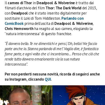
Il
cameo di Thor
in
Deadpool & Wolverine
è tratto dai
filmati d’archivio del film
Thor: The Dark World
del 2013,
con
Deadpool
che è stato inserito digitalmente per
sostituire il Loki di Tom Hiddleston.
Parlando con
ComicBook
prima dell’uscita di
Deadpool & Wolverine
,
Chris Hemsworth
ha reagito al suo cameo, elogiando la
“natura interconnessa” di questo franchise.
“È davvero bello. Te ne dimentichi e pensi, ‘Oh, bello! Ne faccio
parte anche io. Stanno parlando di me!’. Voglio dire, è fantastico
farne parte, e ogni volta che ci incontriamo… Penso che ciò che
rende tutto davvero emozionante sia la sua natura
interconnessa”.
Per non perderti nessuna novità, ricorda di seguirci anche
su Instagram, cliccando
QUI
.