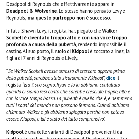
Deadpool di Reynolds che effettivamente appare in
Deadpool & Wolverine
. Lo stesso hanno pensato Levy e
Reynolds,
ma questo purtroppo non è successo
.
Infatti Shawn Levy, il regista, ha spiegato che
Walker
Scobell è diventato troppo alto e con una voce troppo
profonda a causa della pubertà
, rendendo impossibile il
casting. Al suo posto, il ruolo di
Kidpool
è toccato a Inez, la
figlia di 7 anni di Reynolds e Lively.
“
Se Walker Scobell avesse smesso di crescere appena prima
della pubertà, sarebbe stato sicuramente Kidpool
“,
dice
il
regista.
“Era il suo sogno. Ryan e io lo abbiamo contattato
quando ci siamo resi conto che sarebbe cresciuto troppo, alto e
con la voce troppo bassa. La pubertà è quello che è, e nemmeno
tutti i sogni del mondo non possono fermarla. Quindi abbiamo
chiamato Walker e gli abbiamo spiegato perché non poteva
essere Kidpool, e lui è stato del tutto comprensivo”.
Kidpool
è una delle varianti di Deadpool provenienti da
realtà alternative che compongono il Deadpool Corps. Tra