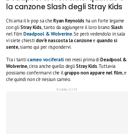
la canzone Slash degli Stray Kids
Chi ama il k-pop sa che
Ryan Reynolds
ha un forte legame
con gli
Stray Kids
, tanto da aggiungere il loro brano
Slash
nel film
Deadpool & Wolverine
. Se però vedendolo in sala
vi siete chiesti
dov’è nascosta la canzone
e
quando si
sente
, siamo qui per rispondervi.
Tra i tanti
cameo
vociferati
nei mesi prima di
Deadpool &
Wolverine
, c’era anche quello degli
Stray Kids
. Tuttavia
possiamo confermarvi che il
gruppo non appare nel film
, e
che quindi non c’è nessun cameo.