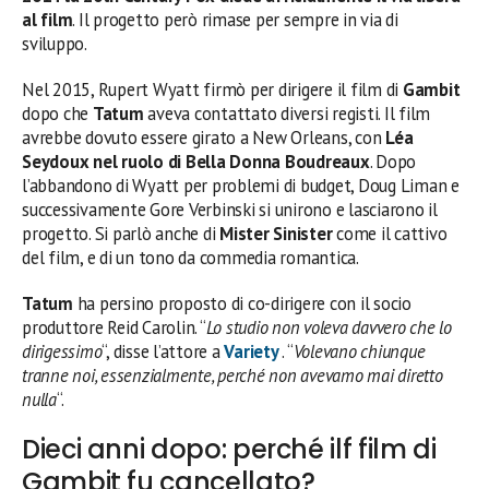
al film
. Il progetto però rimase per sempre in via di
sviluppo.
Nel 2015, Rupert Wyatt firmò per dirigere il film di
Gambit
dopo che
Tatum
aveva contattato diversi registi. Il film
avrebbe dovuto essere girato a New Orleans, con
Léa
Seydoux nel ruolo di Bella Donna Boudreaux
. Dopo
l’abbandono di Wyatt per problemi di budget, Doug Liman e
successivamente Gore Verbinski si unirono e lasciarono il
progetto. Si parlò anche di
Mister Sinister
come il cattivo
del film, e di un tono da commedia romantica.
Tatum
ha persino proposto di co-dirigere con il socio
produttore Reid Carolin. “
Lo studio non voleva davvero che lo
dirigessimo
“, disse l’attore a
Variety
. “
Volevano chiunque
tranne noi, essenzialmente, perché non avevamo mai diretto
nulla
“.
Dieci anni dopo: perché ilf film di
Gambit fu cancellato?