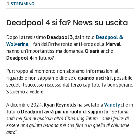
STREAMING
Deadpool 4 si fa? News su uscita
Dopo l’attesissimo
Deadpool 3
, dal titolo
Deadpool &
Wolverine
, i fan dell’irriverente anti-eroe della
Marvel
hanno un’importantissima domanda.
Ci sarà
anche
Deadpool 4
in futuro?
Purtroppo al momento non abbiamo informazioni al
riguardo e non sappiamo dire se e
quando uscirà
il possibile
sequel. Il successo riscosso dal terzo capitolo fa ben sperare.
Staremo a vedere.
A dicembre 2024,
Ryan Reynolds
ha svelato a
Variety
che in
futuro
Deadpool avrà più un ruolo di supporto
. “Se
torna,
sarà nel film di qualcun altro. Channing Tatum… sarei felice di
essere una quinta banana nel suo film o in quello di chiunque
altro
“.