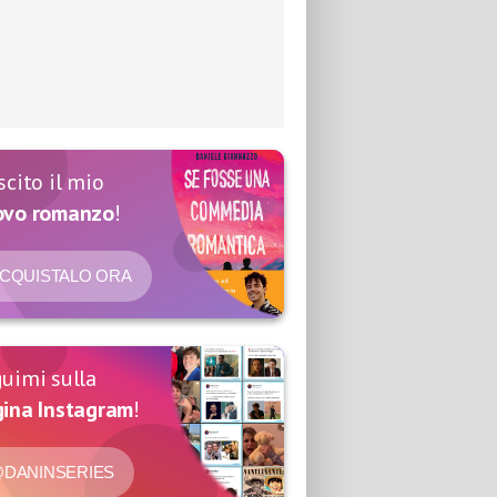
scito il mio
ovo romanzo
!
CQUISTALO ORA
uimi sulla
ina Instagram
!
DANINSERIES