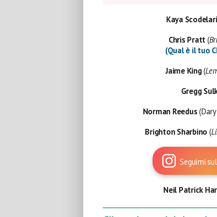
Kaya Scodelar
Chris Pratt
(
Br
(Qual è il tuo C
Jaime King
(
Le
Gregg Sulk
Norman Reedus
(Dary
Brighton Sharbino
(
Li
Seguimi sul
Neil Patrick Har