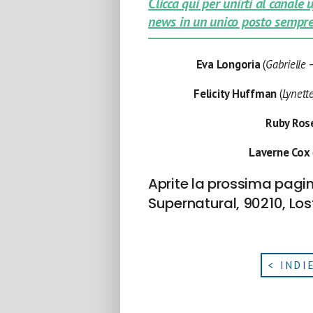
Clicca qui per unirti al canale
news in un unico posto sempre
Eva Longoria
(
Gabrielle
–
Felicity Huffman
(
Lynett
Ruby Ro
Laverne Cox
Aprite la prossima pagine
Supernatural, 90210, Lost
< INDI