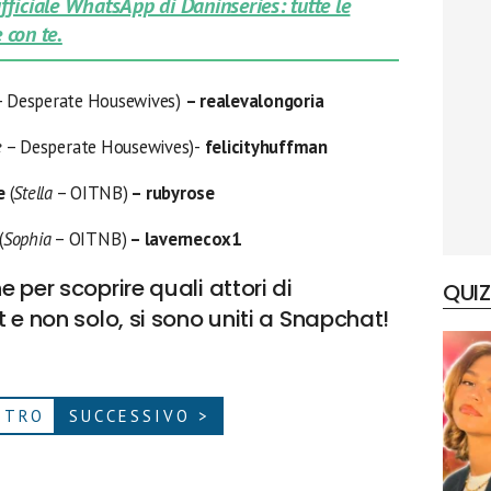
 ufficiale WhatsApp di Daninseries: tutte le
 con te.
 Desperate Housewives)
– realevalongoria
e
– Desperate Housewives)-
felicityhuffman
se
(
Stella
– OITNB)
– rubyrose
(
Sophia
– OITNB)
– lavernecox1
 per scoprire quali attori di
QUIZ
 e non solo, si sono uniti a Snapchat!
ETRO
SUCCESSIVO >