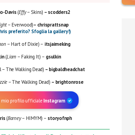
io-Davis
(
Effy
– Skins)
– scodders2
ight
– Everwood)
– chrisprattsnap
hris preferito? Sfoglia la gallery!)
mon
– Hart of Dixie) –
itsjaimeking
in
(
Liam
– Faking It) –
gsulkin
l – The Walking Dead)
– bigbaldheadchat
zzie
– The Walking Dead)
– brightonrose
 mio profilo ufficiale
Instagram
ris
(
Barney
– HIMYM) –
storyofnph