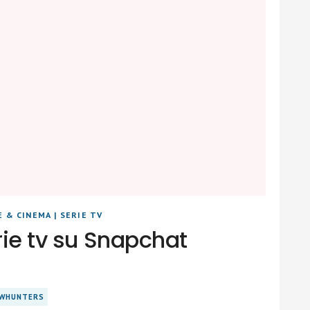
E & CINEMA
|
SERIE TV
erie tv su Snapchat
WHUNTERS