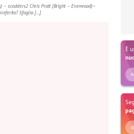
s) – scodders2 Chris Pratt (Bright – Everwood)–
preferito? Sfoglia […]
È u
nu
A
Seg
pag
@