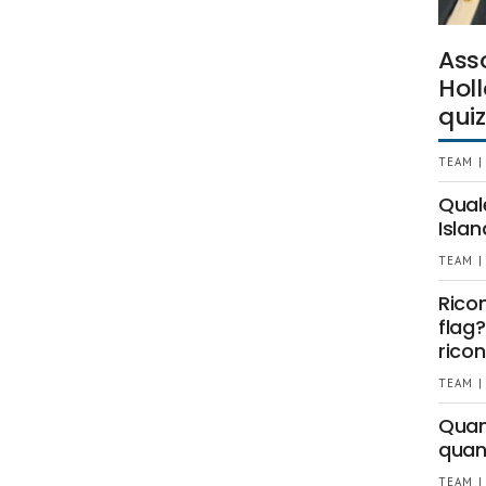
Ass
Holl
quiz
TEAM |
Qual
Islan
TEAM |
Rico
flag?
ricon
TEAM |
Quant
quan
TEAM |