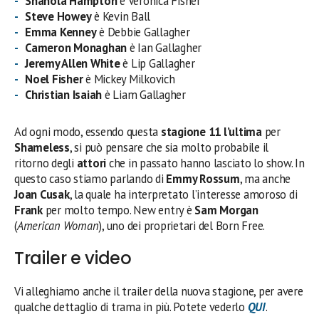
Shanola Hampton
è Veronica Fisher
Steve Howey
è Kevin Ball
Emma Kenney
è Debbie Gallagher
Cameron Monaghan
è Ian Gallagher
Jeremy Allen White
è Lip Gallagher
Noel Fisher
è Mickey Milkovich
Christian Isaiah
è Liam Gallagher
Ad ogni modo, essendo questa
stagione 11 l’ultima
per
Shameless
, si può pensare che sia molto probabile il
ritorno degli
attori
che in passato hanno lasciato lo show. In
questo caso stiamo parlando di
Emmy Rossum
, ma anche
Joan Cusak
, la quale ha interpretato l’interesse amoroso di
Frank
per molto tempo. New entry è
Sam Morgan
(
American Woman
), uno dei proprietari del Born Free.
Trailer e video
Vi alleghiamo anche il trailer della nuova stagione, per avere
qualche dettaglio di trama in più. Potete vederlo
QUI
.