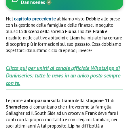
Daninseries
Nel
capitolo precedente
abbiamo visto
Debbie
alle prese
con la gestione della famiglia e delle finanze, in seguito
all’uscita di scena della sorella
Fiona
. Inoltre
Frank
è
ricaduto nelle cattive abitudini e
Liam
ha iniziato ha cercare
di scoprire più informazioni sul suo passato. Cosa dobbiamo
aspettarci dall’ultimo ciclo di episodi, invece?
Clicca qui per unirti al canale ufficiale WhatsApp di
Daninseries: tutte le news in un unico posto sempre
con te.
Le prime
anticipazioni
sulla
trama
della
stagione 11
di
Shameless
ci comunicano che ritroveremo la famiglia
Gallagher ed il South Side ad un crocevia.
Frank
deve fare i
conti con la propria mortalità e con i legami familiari, nei
suoi ultimi anni. A tal proposito,
Lip
ha difficoltà a