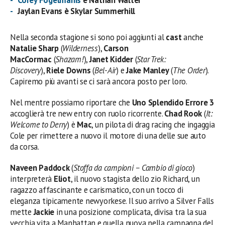
Corey Fogelmanis
è Nathan Walter
Jaylan Evans è Skylar Summerhill
Nella seconda stagione si sono poi aggiunti al
cast
anche
Natalie Sharp
(
Wilderness
),
Carson
MacCormac
(
Shazam!
),
Janet Kidder
(
Star Trek:
Discovery
),
Riele Downs
(
Bel-Air
) e
Jake Manley
(
The Order
).
Capiremo più avanti se ci sarà ancora posto per loro.
Nel mentre possiamo riportare che
Uno Splendido Errore 3
accoglierà tre new entry con ruolo ricorrente.
Chad Rook
(
It:
Welcome to Derry
) è
Mac
, un pilota di drag racing che ingaggia
Cole per rimettere a nuovo il motore di una delle sue auto
da corsa.
Naveen Paddock
(
Stoffa da campioni – Cambio di gioco
)
interpreterà
Eliot
, il nuovo stagista dello zio Richard, un
ragazzo affascinante e carismatico, con un tocco di
eleganza tipicamente newyorkese. Il suo arrivo a Silver Falls
mette
Jackie
in una posizione complicata, divisa tra la sua
vecchia vita a Manhattan e quella nuova nella campagna del