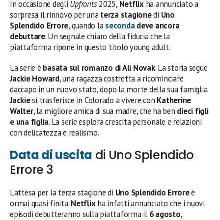
In occasione degli
Upfronts
2025,
Netflix
ha annunciato a
sorpresa il rinnovo per una
terza stagione
di
Uno
Splendido Errore
, quando la
seconda
deve ancora
debuttare
. Un segnale chiaro della fiducia che la
piattaforma ripone in questo titolo young adult.
La serie è
basata sul romanzo di Ali Novak
. La storia segue
Jackie Howard
, una ragazza costretta a ricominciare
daccapo in un nuovo stato, dopo la morte della sua famiglia.
Jackie
si trasferisce in Colorado a vivere con
Katherine
Walter
, la migliore amica di sua madre, che ha ben
dieci figli
e una figlia
. La serie esplora crescita personale e relazioni
con delicatezza e realismo.
Data di uscita
di Uno Splendido
Errore 3
L’attesa per la terza stagione di
Uno Splendido Errore
è
ormai quasi finita.
Netflix
ha infatti annunciato che i nuovi
episodi debutteranno sulla piattaforma il
6 agosto
,