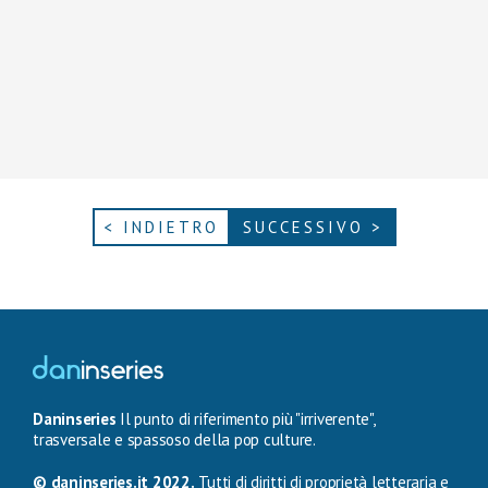
< INDIETRO
SUCCESSIVO >
Daninseries
Il punto di riferimento più "irriverente",
trasversale e spassoso della pop culture.
© daninseries.it 2022.
Tutti di diritti di proprietà letteraria e