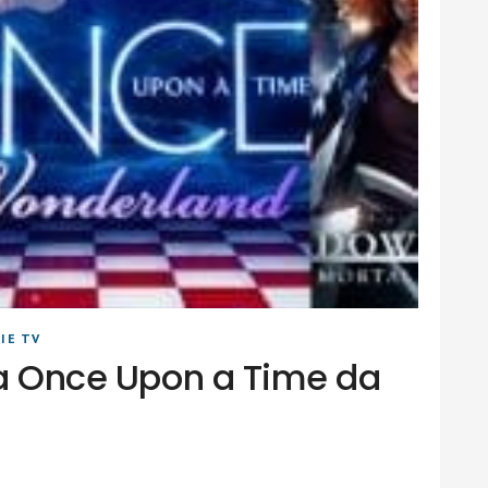
IE TV
i a Once Upon a Time da