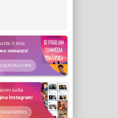
scito il mio
ovo romanzo
!
CQUISTALO ORA
uimi sulla
ina Instagram
!
DANINSERIES