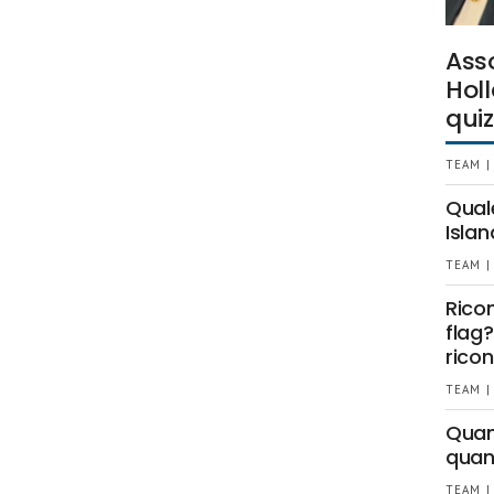
Ass
Holl
quiz
TEAM |
Qual
Islan
TEAM |
Rico
flag?
ricon
TEAM |
Quant
quan
TEAM |