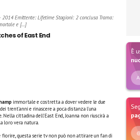
2014 Emittente: Lifetime Stagioni: 2 conclusa Trama:
ortale e […]
ches of East End
È u
nu
A
champ
immortale e costretta a dover vedere le due
Seg
dei trent’anni e rinascere a poca distanza l’una
pag
e. Nella cittadina dell’East End, Joanna non riuscirà a
la loro vera natura.
@
iorire, questa serie tv non può non attirare un fan di