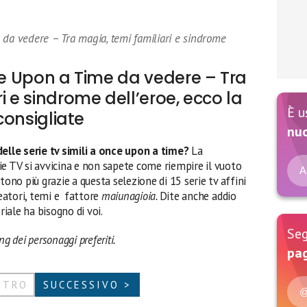
 da vedere – Tra magia, temi familiari e sindrome
nce Upon a Time da vedere – Tra
i e sindrome dell’eroe, ecco la
È u
 consigliate
nu
delle serie tv simili a once upon a time?
La
ie TV si avvicina e non sapete come riempire il vuoto
A
tono più grazie a questa selezione di 15 serie tv affini
eatori, temi e fattore
maiunagioia.
Dite anche addio
riale ha bisogno di voi.
Seg
g dei personaggi preferiti.
pag
ETRO
SUCCESSIVO >
@