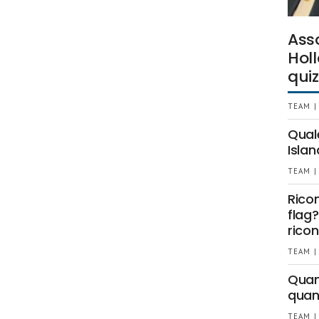
Ass
Holl
quiz
TEAM |
Qual
Islan
TEAM |
Rico
flag?
ricon
TEAM |
Quant
quan
TEAM |