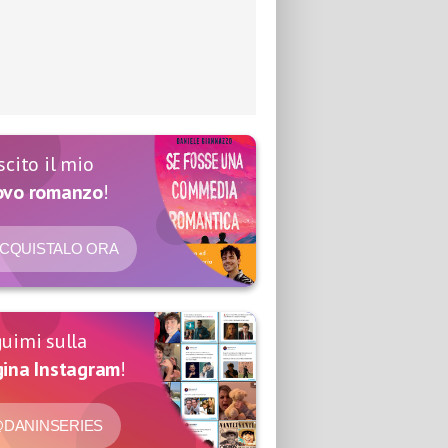
scito il mio
ovo romanzo
!
CQUISTALO ORA
uimi sulla
ina Instagram
!
DANINSERIES