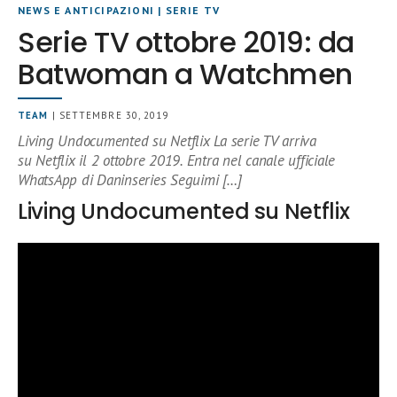
NEWS E ANTICIPAZIONI
|
SERIE TV
Serie TV ottobre 2019: da
Batwoman a Watchmen
TEAM
| SETTEMBRE 30, 2019
Living Undocumented su Netflix La serie TV arriva
su Netflix il 2 ottobre 2019. Entra nel canale ufficiale
WhatsApp di Daninseries Seguimi […]
Living Undocumented su Netflix