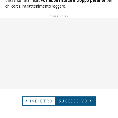
basati su fatti reali.
Potrebbe risultare troppo pesante
per
chi cerca intrattenimento leggero.
< INDIETRO
SUCCESSIVO >