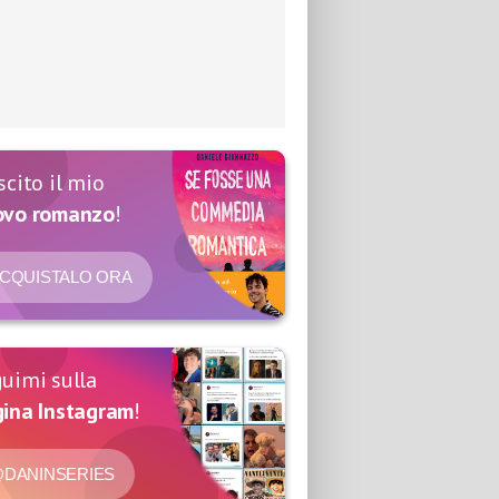
scito il mio
ovo romanzo
!
CQUISTALO ORA
uimi sulla
ina Instagram
!
DANINSERIES