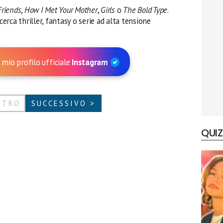
Friends
,
How I Met Your Mother
,
Girls
o
The Bold Type
.
cerca thriller, fantasy o serie ad alta tensione
 mio profilo ufficiale
Instagram
ETRO
SUCCESSIVO >
QUIZ