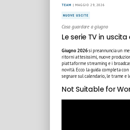
TEAM
| MAGGIO 29, 2026
NUOVE USCITE
Cosa guardare a giugno
Le serie TV in uscit
Giugno 2026
si preannuncia un mese
ritorni attesissimi, nuove produzio
piattaforme streaming e i broadcas
novità. Ecco la guida completa con
segnare sul calendario, le trame e l
Not Suitable for Wo