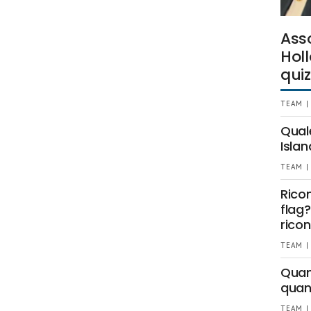
Ass
Holl
quiz
TEAM |
Qual
Islan
TEAM |
Rico
flag?
ricon
TEAM |
Quant
quan
TEAM |