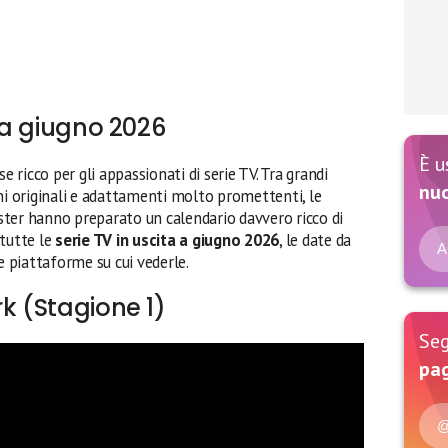
a a giugno 2026
È u
 ricco per gli appassionati di serie TV. Tra grandi
nu
ni originali e adattamenti molto promettenti, le
ter hanno preparato un calendario davvero ricco di
 tutte le
serie TV in uscita a giugno 2026
, le date da
A
e piattaforme su cui vederle.
rk (Stagione 1)
Seg
pag
@