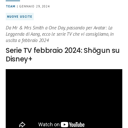
TEAM
| GENNAIO 29, 2024
NUOVE USCITE
Da Mr & Mrs Smith a One Day, passando per Avatar: La
Leggenda di Aang, ecco le serie TV che vi consigliamo, in
uscita a febbraio 2024
Serie TV febbraio 2024: Shōgun su
Disney+