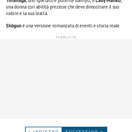
Toranaga
, uno spietato e potente daimyo; e
Lady Mariko
,
una donna con abilità preziose che deve dimostrare il suo
valore e la sua lealtà.
Shōgun
è una versione romanzata di eventi e storia reale.
< INDIETRO
SUCCESSIVO >