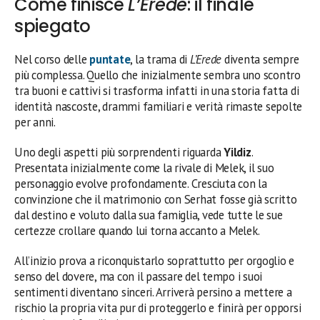
Come finisce
L’Erede
: il finale
spiegato
Nel corso delle
puntate
, la trama di
L’Erede
diventa sempre
più complessa. Quello che inizialmente sembra uno scontro
tra buoni e cattivi si trasforma infatti in una storia fatta di
identità nascoste, drammi familiari e verità rimaste sepolte
per anni.
Uno degli aspetti più sorprendenti riguarda
Yildiz
.
Presentata inizialmente come la rivale di Melek, il suo
personaggio evolve profondamente. Cresciuta con la
convinzione che il matrimonio con Serhat fosse già scritto
dal destino e voluto dalla sua famiglia, vede tutte le sue
certezze crollare quando lui torna accanto a Melek.
All’inizio prova a riconquistarlo soprattutto per orgoglio e
senso del dovere, ma con il passare del tempo i suoi
sentimenti diventano sinceri. Arriverà persino a mettere a
rischio la propria vita pur di proteggerlo e finirà per opporsi