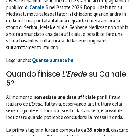
L’Erede
è una delle serie turche che stanno accompagnando il
pubblico di
Canale 5
nell’estate 2026. Dopo il debutto su
Mediaset, molti telespettatori si chiedono quando andrà in
onda l’ultima puntata italiana e quanto durerà ancora la
storia di Serhat, Melek e Yildiz. Sebbene Mediaset non abbia
ancora annunciato una data ufficiale, è possibile fare una
stima basandosi sulla durata della serie originale e
sull’adattamento italiano.
Leggi anche:
Quante puntate ha
Quando finisce
L’Erede
su Canale
5?
Al momento
non esiste una data ufficiale
per il finale
italiano de
L’Erede
. Tuttavia, osservando la struttura della
serie originale e il formato scelto da Canale 5, è possibile
ipotizzare quando potrebbe concludersi la messa in onda.
La prima stagione turca è composta da
35 episodi
, ciascuno