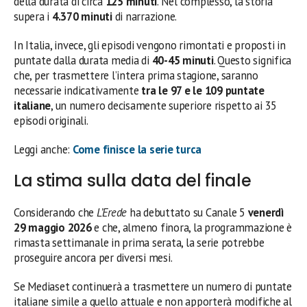
della durata di circa
125 minuti
. Nel complesso, la storia
supera i
4.370 minuti
di narrazione.
In Italia, invece, gli episodi vengono rimontati e proposti in
puntate dalla durata media di
40-45 minuti
. Questo significa
che, per trasmettere l’intera prima stagione, saranno
necessarie indicativamente
tra le 97 e le 109 puntate
italiane
, un numero decisamente superiore rispetto ai 35
episodi originali.
Leggi anche:
Come finisce la serie turca
La stima sulla data del finale
Considerando che
L’Erede
ha debuttato su Canale 5
venerdì
29 maggio 2026
e che, almeno finora, la programmazione è
rimasta settimanale in prima serata, la serie potrebbe
proseguire ancora per diversi mesi.
Se Mediaset continuerà a trasmettere un numero di puntate
italiane simile a quello attuale e non apporterà modifiche al