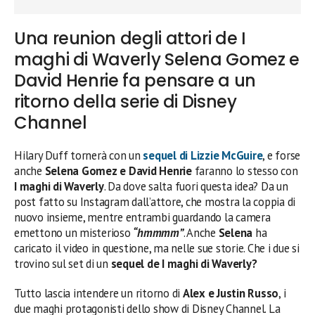
Una reunion degli attori de I
maghi di Waverly Selena Gomez e
David Henrie fa pensare a un
ritorno della serie di Disney
Channel
Hilary Duff tornerà con un
sequel di Lizzie McGuire
, e forse
anche
Selena Gomez e David Henrie
faranno lo stesso con
I maghi di Waverly
. Da dove salta fuori questa idea? Da un
post fatto su Instagram dall’attore, che mostra la coppia di
nuovo insieme, mentre entrambi guardando la camera
emettono un misterioso
“hmmmm”
. Anche
Selena
ha
caricato il video in questione, ma nelle sue storie. Che i due si
trovino sul set di un
sequel de I maghi di Waverly?
Tutto lascia intendere un ritorno di
Alex e Justin Russo
, i
due maghi protagonisti dello show di Disney Channel. La