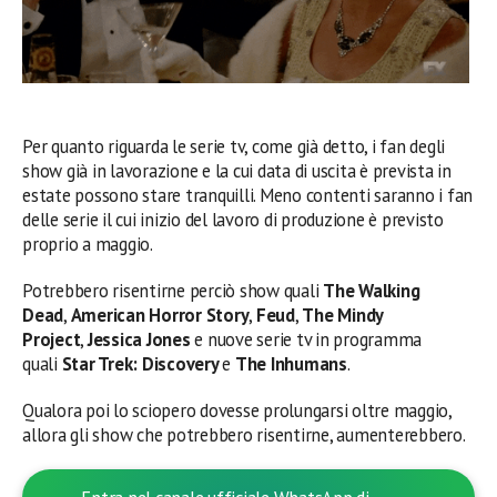
Per quanto riguarda le serie tv, come già detto, i fan degli
show già in lavorazione e la cui data di uscita è prevista in
estate possono stare tranquilli. Meno contenti saranno i fan
delle serie il cui inizio del lavoro di produzione è previsto
proprio a maggio.
Potrebbero risentirne perciò show quali
The Walking
Dead
,
American Horror Story
,
Feud
,
The Mindy
Project
,
Jessica Jones
e nuove serie tv in programma
quali
Star Trek: Discovery
e
The Inhumans
.
Qualora poi lo sciopero dovesse prolungarsi oltre maggio,
allora gli show che potrebbero risentirne, aumenterebbero.