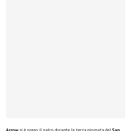
Arrow
si è preso il palco durante la terza giornata del
San