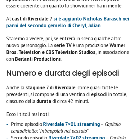
essere coerente con quanto lo showrunner ha in mente.
Al
cast di Riverdale 7
si è aggiunto
Nicholas Barasch
nei
panni del secondo gemello di
Cheryl
,
Julian
.
Staremo a vedere, poi, se entrerà in scena qualche altro
nuovo personaggio. La
serie TV
è una produzione
Warner
Bros. Television e CBS Television Studios
, in associazione
con
Berlanti Productions
.
Numero e durata degli episodi
Anche la
stagione 7 di Riverdale
, come quasi tutte le
precedenti, si compone di una ventina di
episodi
in totale,
ciascuno della
durata
di circa 42 minuti.
Ecco i titoli resi noti:
Primo episodio
Riverdale 7×01 streaming
–
Capitolo
centodiciotto: “Intrappolati nel passato”
Secondo episodio
Riverdale 7×02 streaming
–
Capitolo