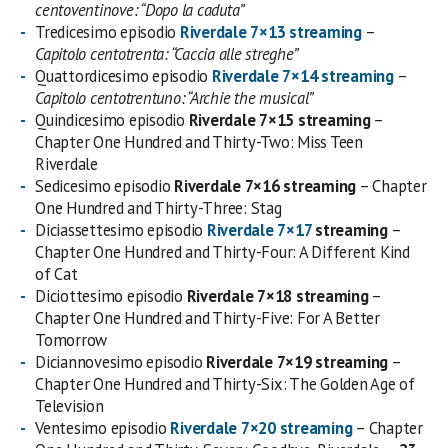
centoventinove: “Dopo la caduta”
Tredicesimo episodio
Riverdale 7×13 streaming
–
Capitolo centotrenta: “Caccia alle streghe”
Quattordicesimo episodio
Riverdale 7×14 streaming
–
Capitolo centotrentuno: “Archie the musical”
Quindicesimo episodio
Riverdale 7×15 streaming
–
Chapter One Hundred and Thirty-Two: Miss Teen
Riverdale
Sedicesimo episodio
Riverdale 7×16
streaming
– Chapter
One Hundred and Thirty-Three: Stag
Diciassettesimo episodio
Riverdale 7×17
streaming
–
Chapter One Hundred and Thirty-Four: A Different Kind
of Cat
Diciottesimo episodio
Riverdale 7×18
streaming
–
Chapter One Hundred and Thirty-Five: For A Better
Tomorrow
Diciannovesimo episodio
Riverdale 7×19
streaming
–
Chapter One Hundred and Thirty-Six: The Golden Age of
Television
Ventesimo episodio
Riverdale 7×20
streaming
– Chapter