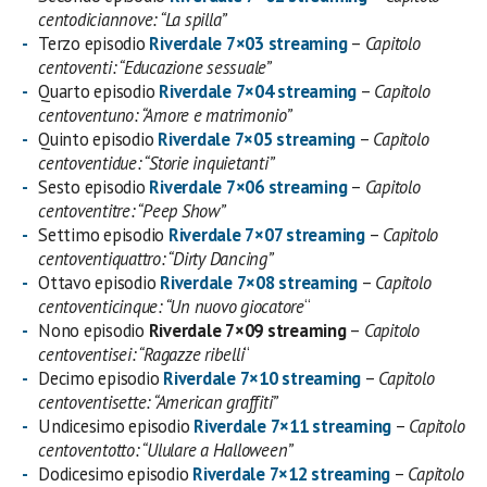
centodiciannove: “La spilla”
Terzo episodio
Riverdale 7×03 streaming
–
Capitolo
centoventi: “Educazione sessuale”
Quarto episodio
Riverdale 7×04 streaming
–
Capitolo
centoventuno: “Amore e matrimonio”
Quinto episodio
Riverdale 7×05 streaming
–
Capitolo
centoventidue: “Storie inquietanti”
Sesto episodio
Riverdale 7×06 streaming
–
Capitolo
centoventitre: “Peep Show”
Settimo episodio
Riverdale 7×07 streaming
–
Capitolo
centoventiquattro: “Dirty Dancing”
Ottavo episodio
Riverdale 7×08 streaming
–
Capitolo
centoventicinque: “Un nuovo giocatore
“
Nono episodio
Riverdale 7×09 streaming
–
Capitolo
centoventisei: “Ragazze ribelli
“
Decimo episodio
Riverdale 7×10 streaming
–
Capitolo
centoventisette: “American graffiti”
Undicesimo episodio
Riverdale 7×11 streaming
–
Capitolo
centoventotto: “Ululare a Halloween”
Dodicesimo episodio
Riverdale 7×12 streaming
–
Capitolo