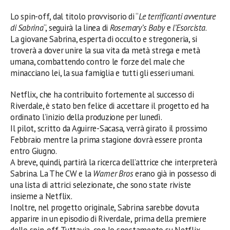
Lo spin-off, dal titolo provvisorio di “
Le terrificanti avventure
di Sabrina
“, seguirà la linea di
Rosemary’s Baby
e
l’Esorcista
.
La giovane Sabrina, esperta di occulto e stregoneria, si
troverà a dover unire la sua vita da metà strega e metà
umana, combattendo contro le forze del male che
minacciano lei, la sua famiglia e tutti gli esseri umani.
Netflix, che ha contribuito fortemente al successo di
Riverdale, è stato ben felice di accettare il progetto ed ha
ordinato l’inizio della produzione per lunedì.
Il pilot, scritto da Aguirre-Sacasa, verrà girato il prossimo
Febbraio mentre la prima stagione dovrà essere pronta
entro Giugno.
A breve, quindi, partirà la ricerca dell’attrice che interpreterà
Sabrina. La The CW e la
Warner Bros
erano già in possesso di
una lista di attrici selezionate, che sono state riviste
insieme a Netflix.
Inoltre, nel progetto originale, Sabrina sarebbe dovuta
apparire in un episodio di Riverdale, prima della premiere