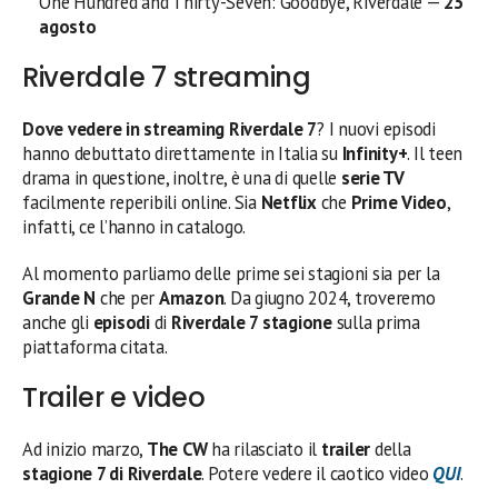
One Hundred and Thirty-Seven: Goodbye, Riverdale —
23
agosto
Riverdale 7 streaming
Dove vedere in streaming Riverdale 7
? I nuovi episodi
hanno debuttato direttamente in Italia su
Infinity+
. Il teen
drama in questione, inoltre, è una di quelle
serie TV
facilmente reperibili online. Sia
Netflix
che
Prime Video
,
infatti, ce l’hanno in catalogo.
Al momento parliamo delle prime sei stagioni sia per la
Grande N
che per
Amazon
. Da giugno 2024, troveremo
anche gli
episodi
di
Riverdale 7 stagione
sulla prima
piattaforma citata.
Trailer e video
Ad inizio marzo,
The CW
ha rilasciato il
trailer
della
stagione 7 di Riverdale
. Potere vedere il caotico video
QUI
.