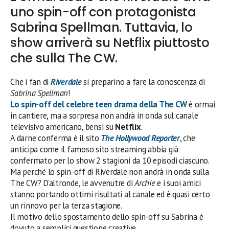
uno spin-off con protagonista
Sabrina Spellman. Tuttavia, lo
show arriverà su Netflix piuttosto
che sulla The CW.
Che i fan di
Riverdale
si preparino a fare la conoscenza di
Sabrina Spellman
!
Lo spin-off del celebre teen drama della
The CW
è ormai
in cantiere, ma a sorpresa non andrà in onda sul canale
televisivo americano, bensì su
Netflix
.
A darne conferma è il sito
The Hollywood Reporter
, che
anticipa come il famoso sito streaming abbia già
confermato per lo show 2 stagioni da 10 episodi ciascuno.
Ma perché lo spin-off di Riverdale non andrà in onda sulla
The CW? D’altronde, le avvenutre di
Archie
e i suoi amici
stanno portando ottimi risultati al canale ed è quasi certo
un rinnovo per la terza stagione.
Il motivo dello spostamento dello spin-off su Sabrina è
dovuto a semplici questione creative.