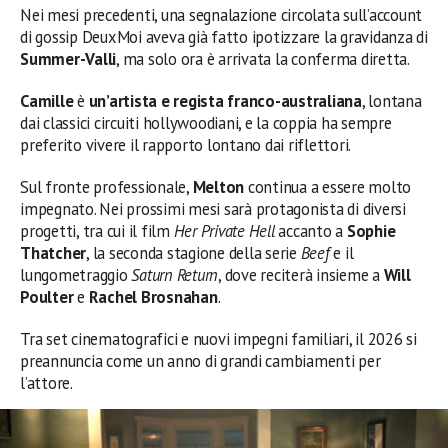
Nei mesi precedenti, una segnalazione circolata sull’account
di gossip DeuxMoi aveva già fatto ipotizzare la gravidanza di
Summer-Valli
, ma solo ora è arrivata la conferma diretta.
Camille
è
un’artista e regista franco-australiana
, lontana
dai classici circuiti hollywoodiani, e la coppia ha sempre
preferito vivere il rapporto lontano dai riflettori.
Sul fronte professionale,
Melton
continua a essere molto
impegnato. Nei prossimi mesi sarà protagonista di diversi
progetti, tra cui il film
Her Private Hell
accanto a
Sophie
Thatcher
, la seconda stagione della serie
Beef
e il
lungometraggio
Saturn Return
, dove reciterà insieme a
Will
Poulter
e
Rachel Brosnahan
.
Tra set cinematografici e nuovi impegni familiari, il 2026 si
preannuncia come un anno di grandi cambiamenti per
l’attore.