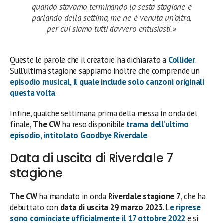
quando stavamo terminando la sesta stagione e
parlando della settima, me ne è venuta un’altra,
per cui siamo tutti davvero entusiasti.»
Queste le parole che il creatore ha dichiarato a
Collider
.
Sull’ultima stagione sappiamo inoltre che comprende un
episodio musical
, il quale include solo
canzoni originali
questa volta
.
Infine, qualche settimana prima della messa in onda del
finale,
The CW
ha reso disponibile
trama dell’ultimo
episodio
, intitolato
Goodbye Riverdale
.
Data di uscita di Riverdale 7
stagione
The CW
ha mandato in onda
Riverdale
stagione 7
, che ha
debuttato con
data di uscita
29 marzo
2023
. L
e
riprese
sono cominciate ufficialmente il 17 ottobre 2022
e si