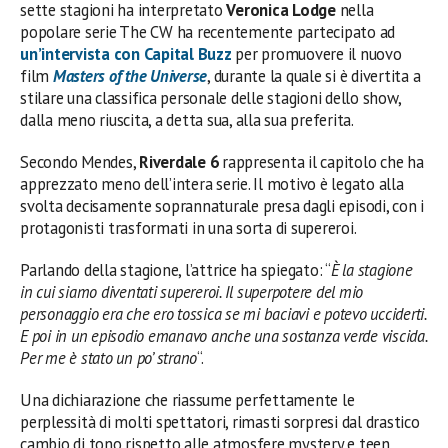
sette stagioni ha interpretato
Veronica Lodge
nella
popolare serie The CW ha recentemente partecipato ad
un’intervista con Capital Buzz
per promuovere il nuovo
film
Masters of the Universe
, durante la quale si è divertita a
stilare una classifica personale delle stagioni dello show,
dalla meno riuscita, a detta sua, alla sua preferita.
Secondo Mendes,
Riverdale 6
rappresenta il capitolo che ha
apprezzato meno dell’intera serie. Il motivo è legato alla
svolta decisamente soprannaturale presa dagli episodi, con i
protagonisti trasformati in una sorta di supereroi.
Parlando della stagione, l’attrice ha spiegato: “
È la stagione
in cui siamo diventati supereroi. Il superpotere del mio
personaggio era che ero tossica se mi baciavi e potevo ucciderti.
E poi in un episodio emanavo anche una sostanza verde viscida.
Per me è stato un po’ strano
“.
Una dichiarazione che riassume perfettamente le
perplessità di molti spettatori, rimasti sorpresi dal drastico
cambio di tono rispetto alle atmosfere mystery e teen