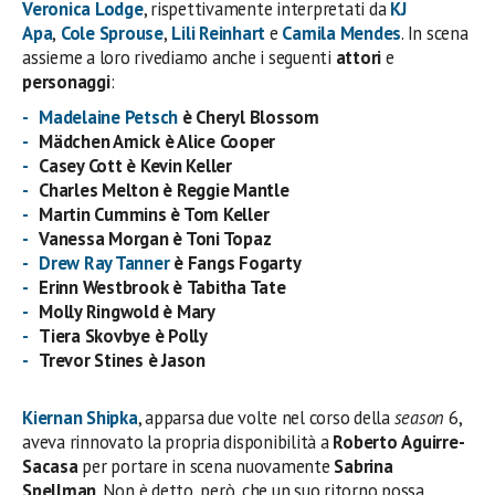
Veronica Lodge
, rispettivamente interpretati da
KJ
Apa
,
Cole Sprouse
,
Lili Reinhart
e
Camila Mendes
. In scena
assieme a loro rivediamo anche i seguenti
attori
e
personaggi
:
Madelaine Petsch
è Cheryl Blossom
Mädchen Amick è Alice Cooper
Casey Cott è Kevin Keller
Charles Melton è Reggie Mantle
Martin Cummins è Tom Keller
Vanessa Morgan è Toni Topaz
Drew Ray Tanner
è
Fangs Fogarty
Erinn Westbrook è
Tabitha Tate
Molly Ringwold è Mary
Tiera Skovbye è Polly
Trevor Stines è Jason
Kiernan Shipka
, apparsa due volte nel corso della
season
6,
aveva rinnovato la propria disponibilità a
Roberto
Aguirre-
Sacasa
per portare in scena nuovamente
Sabrina
Spellman
. Non è detto, però, che un suo ritorno possa