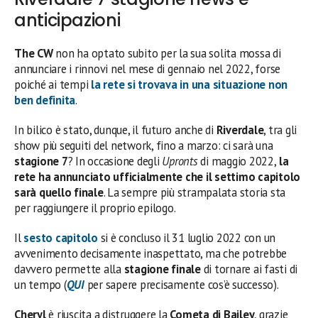
anticipazioni
The CW
non ha optato subito per la sua solita mossa di
annunciare i rinnovi nel mese di gennaio nel 2022, forse
poiché ai tempi
la rete si trovava in una situazione non
ben definita
.
In bilico è stato, dunque, il futuro anche di
Riverdale
, tra gli
show più seguiti del network, fino a marzo: ci sarà una
stagione 7
? In occasione degli
Upronts
di maggio 2022,
la
rete ha annunciato ufficialmente che il settimo capitolo
sarà quello finale
. La sempre più strampalata storia sta
per raggiungere il proprio epilogo.
Il
sesto capitolo
si è concluso il 31 luglio 2022 con un
avvenimento decisamente inaspettato, ma che potrebbe
davvero permette alla
stagione finale
di tornare ai fasti di
un tempo (
QUI
per sapere precisamente cos’è successo).
Cheryl
è riuscita a distruggere la
Cometa di Bailey
, grazie