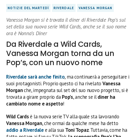
NOTIZIE DEL MARTEDÌ
RIVERDALE
VANESSA MORGAN
Vanessa Morgan si è trovata il diner di Riverdale Pop’s sul
set della sua nuova serie Wild Cards, anche se il suo nome
ora è Nonna’s Diner
Da Riverdale a Wild Cards,
Vanessa Morgan torna da un
Pop’s, con un nuovo nome
Riverdale sarà anche finito
, ma continuerà a perseguitare i
suoi protagonisti. Proprio questo ci ha rivelato
Vanessa
Morgan
che, impegnata sul set del suo nuovo progetto, si è
trovata a girare proprio da
Pop’s
, anche se il
diner ha
cambiato nome e aspetto
!
Wild Cards
è la nuova serie TV alla quale sta lavorando
Vanessa Morgan
, che ormai da qualche mese ha detto
addio a
Riverdale
e alla sua
Toni Topaz
. Tuttavia, come ha
fatto notare ai fan su TikTok,
la scenografia Pop’s l’ha