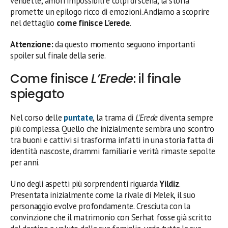
vendette, amori impossibili e colpi di scena, la storia
promette un epilogo ricco di emozioni. Andiamo a scoprire
nel dettaglio
come finisce L’erede
.
Attenzione:
da questo momento seguono importanti
spoiler sul finale della serie.
Come finisce
L’Erede
: il finale
spiegato
Nel corso delle
puntate
, la trama di
L’Erede
diventa sempre
più complessa. Quello che inizialmente sembra uno scontro
tra buoni e cattivi si trasforma infatti in una storia fatta di
identità nascoste, drammi familiari e verità rimaste sepolte
per anni.
Uno degli aspetti più sorprendenti riguarda
Yildiz
.
Presentata inizialmente come la rivale di Melek, il suo
personaggio evolve profondamente. Cresciuta con la
convinzione che il matrimonio con Serhat fosse già scritto