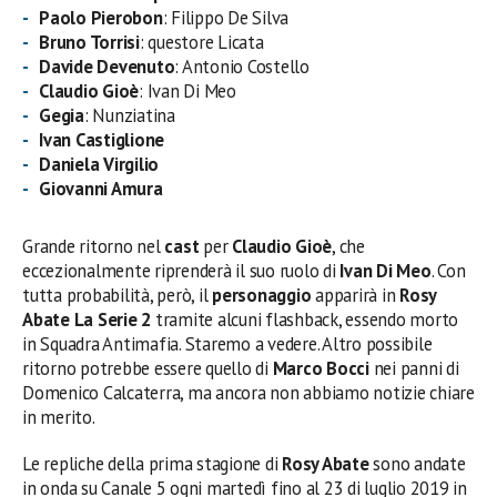
Paolo Pierobon
: Filippo De Silva
Bruno Torrisi
: questore Licata
Davide Devenuto
: Antonio Costello
Claudio Gioè
: Ivan Di Meo
Gegia
: Nunziatina
Ivan Castiglione
Daniela Virgilio
Giovanni Amura
Grande ritorno nel
cast
per
Claudio Gioè
, che
eccezionalmente riprenderà il suo ruolo di
Ivan Di Meo
. Con
tutta probabilità, però, il
personaggio
apparirà in
Rosy
Abate La Serie 2
tramite alcuni flashback, essendo morto
in Squadra Antimafia. Staremo a vedere. Altro possibile
ritorno potrebbe essere quello di
Marco Bocci
nei panni di
Domenico Calcaterra, ma ancora non abbiamo notizie chiare
in merito.
Le repliche della prima stagione di
Rosy Abate
sono andate
in onda su Canale 5 ogni martedì fino al 23 di luglio 2019 in