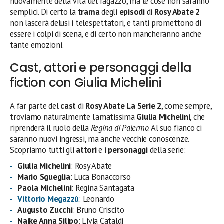
nuovamente della vita del ragazzo, ma le cose non saranno
semplici. Di certo la
trama
degli
episodi
di
Rosy Abate 2
non lascerà delusi i telespettatori, e tanti promettono di
essere i colpi di scena, e di certo non mancheranno anche
tante emozioni.
Cast, attori e personaggi della
fiction con Giulia Michelini
A far parte del
cast
di
Rosy Abate La Serie 2
, come sempre,
troviamo naturalmente l’amatissima
Giulia Michelini
, che
riprenderà il ruolo della
Regina di Palermo
. Al suo fianco ci
saranno nuovi ingressi, ma anche vecchie conoscenze.
Scopriamo tutti gli
attori
e i
personaggi
della serie:
Giulia Michelini
: Rosy Abate
Mario Sgueglia
: Luca Bonaccorso
Paola Michelini
: Regina Santagata
Vittorio Megazzù
: Leonardo
Augusto Zucchi
: Bruno Criscito
Naike Anna Silipo
: Livia Cataldi