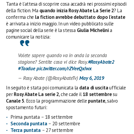
Tanta è l’attesa di scoprire cosa accadrà nei prossimi episodi
della fiction. Ma
quando inizia Rosy Abate La Serie 2
? La
conferma che
la fiction avrebbe debuttato dopo l’estate
è arrivata a inizio maggio. In un video pubblicato sulle
pagine social della serie è la stessa
Giulia Michelini
a
comunicare la notizia:
Volete sapere quando va in onda la seconda
stagione? Sentite cosa vi dice Rosy.
#RosyAbate2
#Taodue
pic.twitter.com/rZVeeQxIwx
— Rosy Abate (@RosyAbateTv)
May 6, 2019
In seguito è stata poi comunicata la
data di uscita
ufficiale
per
Rosy Abate La serie 2
, che cade il
18 settembre
su
Canale 5
. Ecco la programmazione delle
puntate
, salvo
spostamento futuri:
Prima puntata
–
18 settembre
Seconda puntata
–
20 settembre
Terza puntata
–
27 settembre