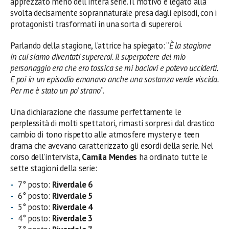
apprezzato meno dell’intera serie. Il motivo è legato alla
svolta decisamente soprannaturale presa dagli episodi, con i
protagonisti trasformati in una sorta di supereroi.
Parlando della stagione, l’attrice ha spiegato: “
È la stagione
in cui siamo diventati supereroi. Il superpotere del mio
personaggio era che ero tossica se mi baciavi e potevo ucciderti.
E poi in un episodio emanavo anche una sostanza verde viscida.
Per me è stato un po’ strano
“.
Una dichiarazione che riassume perfettamente le
perplessità di molti spettatori, rimasti sorpresi dal drastico
cambio di tono rispetto alle atmosfere mystery e teen
drama che avevano caratterizzato gli esordi della serie. Nel
corso dell’intervista,
Camila Mendes
ha ordinato tutte le
sette stagioni della serie:
7° posto:
Riverdale 6
6° posto:
Riverdale 5
5° posto:
Riverdale 4
4° posto:
Riverdale 3