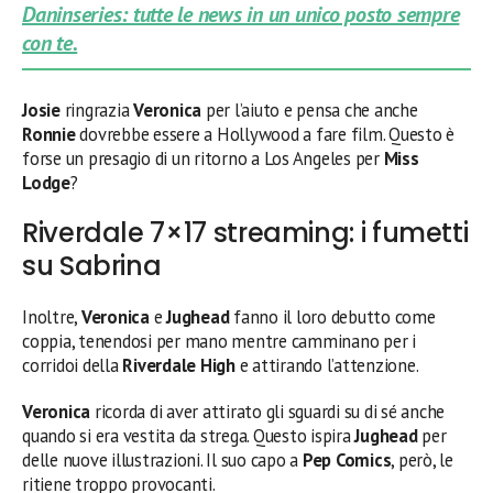
Daninseries: tutte le news in un unico posto sempre
con te.
Josie
ringrazia
Veronica
per l’aiuto e pensa che anche
Ronnie
dovrebbe essere a Hollywood a fare film. Questo è
forse un presagio di un ritorno a Los Angeles per
Miss
Lodge
?
Riverdale 7×17 streaming: i fumetti
su Sabrina
Inoltre,
Veronica
e
Jughead
fanno il loro debutto come
coppia, tenendosi per mano mentre camminano per i
corridoi della
Riverdale High
e attirando l’attenzione.
Veronica
ricorda di aver attirato gli sguardi su di sé anche
quando si era vestita da strega. Questo ispira
Jughead
per
delle nuove illustrazioni. Il suo capo a
Pep Comics
, però, le
ritiene troppo provocanti.