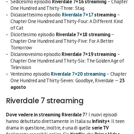
Sedicesimo episodio
Riverdale 7×16
streaming
– Chapter
One Hundred and Thirty-Three: Stag
Diciassettesimo episodio
Riverdale 7×17
streaming
–
Chapter One Hundred and Thirty-Four: A Different Kind
of Cat
Diciottesimo episodio
Riverdale 7×18
streaming
–
Chapter One Hundred and Thirty-Five: For A Better
Tomorrow
Diciannovesimo episodio
Riverdale 7×19
streaming
–
Chapter One Hundred and Thirty-Six: The Golden Age of
Television
Ventesimo episodio
Riverdale 7×20
streaming
– Chapter
One Hundred and Thirty-Seven: Goodbye, Riverdale —
23
agosto
Riverdale 7 streaming
Dove vedere in streaming Riverdale 7
? I nuovi episodi
hanno debuttato direttamente in Italia su
Infinity+
. Il teen
drama in questione, inoltre, è una di quelle
serie TV