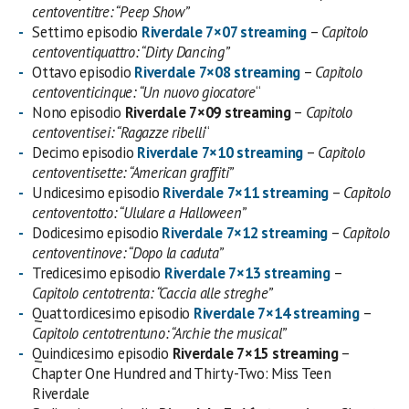
centoventitre: “Peep Show”
Settimo episodio
Riverdale 7×07 streaming
–
Capitolo
centoventiquattro: “Dirty Dancing”
Ottavo episodio
Riverdale 7×08 streaming
–
Capitolo
centoventicinque: “Un nuovo giocatore
“
Nono episodio
Riverdale 7×09 streaming
–
Capitolo
centoventisei: “Ragazze ribelli
“
Decimo episodio
Riverdale 7×10 streaming
–
Capitolo
centoventisette: “American graffiti”
Undicesimo episodio
Riverdale 7×11 streaming
–
Capitolo
centoventotto: “Ululare a Halloween”
Dodicesimo episodio
Riverdale 7×12 streaming
–
Capitolo
centoventinove: “Dopo la caduta”
Tredicesimo episodio
Riverdale 7×13 streaming
–
Capitolo centotrenta: “Caccia alle streghe”
Quattordicesimo episodio
Riverdale 7×14 streaming
–
Capitolo centotrentuno: “Archie the musical”
Quindicesimo episodio
Riverdale 7×15 streaming
–
Chapter One Hundred and Thirty-Two: Miss Teen
Riverdale