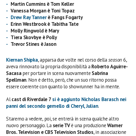
Martin Cummins è Tom Keller
Vanessa Morgan è Toni Topaz
Drew Ray Tanner
è
Fangs Fogarty
Erinn Westbrook è
Tabitha Tate
Molly Ringwold è Mary
Tiera Skovbye è Polly
Trevor Stines è Jason
Kiernan Shipka
, apparsa due volte nel corso della
season
6,
aveva rinnovato la propria disponibilità a
Roberto
Aguirre-
Sacasa
per portare in scena nuovamente
Sabrina
Spellman
. Non è detto, però, che un suo ritorno possa
essere coerente con quanto lo showrunner ha in mente.
Al
cast di Riverdale 7
si è aggiunto
Nicholas Barasch
nei
panni del secondo gemello di
Cheryl
,
Julian
.
Staremo a vedere, poi, se entrerà in scena qualche altro
nuovo personaggio. La
serie TV
è una produzione
Warner
Bros. Television e CBS Television Studios
, in associazione