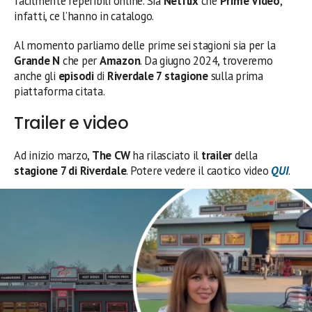
facilmente reperibili online. Sia
Netflix
che
Prime Video
,
infatti, ce l’hanno in catalogo.
Al momento parliamo delle prime sei stagioni sia per la
Grande N
che per
Amazon
. Da giugno 2024, troveremo
anche gli
episodi
di
Riverdale 7 stagione
sulla prima
piattaforma citata.
Trailer e video
Ad inizio marzo,
The CW
ha rilasciato il
trailer
della
stagione 7 di Riverdale
. Potere vedere il caotico video
QUI
.