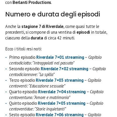
con
Berlanti Productions
.
Numero e durata degli episodi
Anche la
stagione 7 di Riverdale
, come quasi tutte le
precedenti, si compone di una ventina di
episodi
in totale,
ciascuno della
durata
di circa 42 minuti.
Ecco i titoli resi noti:
Primo episodio
Riverdale 7×01 streaming
–
Capitolo
centodiciotto: “Intrappolati nel passato”
Secondo episodio
Riverdale 7×02 streaming
–
Capitolo
centodiciannove: “La spilla”
Terzo episodio
Riverdale 7×03 streaming
–
Capitolo
centoventi: “Educazione sessuale”
Quarto episodio
Riverdale 7×04 streaming
–
Capitolo
centoventuno: “Amore e matrimonio”
Quinto episodio
Riverdale 7×05 streaming
–
Capitolo
centoventidue: “Storie inquietanti”
Sesto episodio
Riverdale 7×06 streaming
–
Capitolo