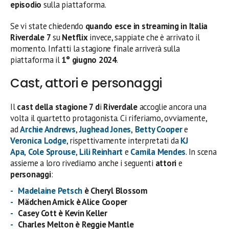
episodio
sulla piattaforma.
Se vi state chiedendo
quando esce in streaming in Italia
Riverdale 7
su
Netflix
invece, sappiate che è arrivato il
momento. Infatti la stagione finale arriverà sulla
piattaforma
il
1° giugno 2024
.
Cast, attori e personaggi
Il
cast della stagione 7 d
i
Riverdale
accoglie ancora una
volta il quartetto protagonista. Ci riferiamo, ovviamente,
ad
Archie Andrews
,
Jughead Jones
,
Betty Cooper
e
Veronica Lodge
, rispettivamente interpretati da
KJ
Apa
,
Cole Sprouse
,
Lili Reinhart
e
Camila Mendes
. In scena
assieme a loro rivediamo anche i seguenti
attori
e
personaggi
:
Madelaine Petsch
è Cheryl Blossom
Mädchen Amick è Alice Cooper
Casey Cott è Kevin Keller
Charles Melton è Reggie Mantle