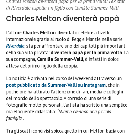
Charles Melton diventerà papà per la prima volta: l’ex star
di Riverdale aspetta un figlio con Camille Summer-Valli
Charles Melton diventerà papà
L’attore
Charles Melton
, diventato celebre a livello
internazionale grazie al ruolo di Reggie Mantle nella serie
Riverdale
, sta per affrontare uno dei capitoli più importanti
della sua vita privata:
diventerà papà per la prima volta
. La
sua compagna,
Camille Summer-Valli
, è infatti in dolce
attesa del primo figlio della coppia.
La notizia è arrivata nel corso del weekend attraverso un
post pubblicato da Summer-Valli su
Instagram
, che in
poche ore ha attirato l’attenzione di fan, media e colleghi
del mondo dello spettacolo. A corredo di una serie di
fotografie molto personali, l’artista ha scritto una semplice
ma eloquente didascalia:
“Stiamo creando una piccola
famiglia
“.
Tra gli scatti condivisi spicca quello in cui Melton bacia con