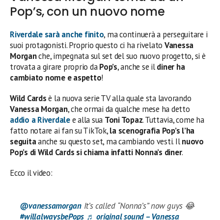
Pop’s, con un nuovo nome
Riverdale sarà anche finito
, ma continuerà a perseguitare i
suoi protagonisti. Proprio questo ci ha rivelato
Vanessa
Morgan
che, impegnata sul set del suo nuovo progetto, si è
trovata a girare proprio da
Pop’s
, anche se il
diner ha
cambiato nome e aspetto
!
Wild Cards
è la nuova serie TV alla quale sta lavorando
Vanessa Morgan
, che ormai da qualche mese ha detto
addio a
Riverdale
e alla sua
Toni Topaz
. Tuttavia, come ha
fatto notare ai fan su TikTok,
la scenografia Pop’s l’ha
seguita
anche su questo set, ma cambiando vesti. Il
nuovo
Pop’s di Wild Cards si chiama infatti Nonna’s diner
.
Ecco il video:
@vanessamorgan
It’s called “Nonna’s” now guys 😂
#willalwaysbePops
♬ original sound – Vanessa