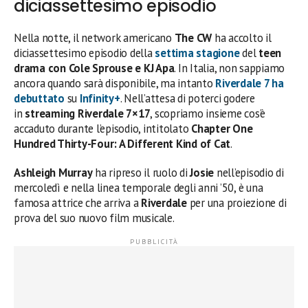
diciassettesimo episodio
Nella notte, il network americano
The CW
ha accolto il
diciassettesimo episodio della
settima stagione
del
teen
drama con Cole Sprouse e KJ Apa
. In Italia, non sappiamo
ancora quando sarà disponibile, ma intanto
Riverdale 7
ha
debuttato
su
Infinity+
. Nell’attesa di poterci godere
in
streaming Riverdale 7×17
, scopriamo insieme cos’è
accaduto durante l’episodio, intitolato
Chapter One
Hundred Thirty-Four: A Different Kind of Cat
.
Ashleigh Murray
ha ripreso il ruolo di
Josie
nell’episodio di
mercoledì e nella linea temporale degli anni ’50, è una
famosa attrice che arriva a
Riverdale
per una proiezione di
prova del suo nuovo film musicale.