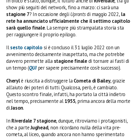
In bilico è stato, dunque, il futuro anche di
Riverdale
, tra gli
show più seguiti del network, fino a marzo: ci sarà una
stagione 7
? In occasione degli
Upronts
di maggio 2022,
la
rete ha annunciato ufficialmente che il settimo capitolo
sarà quello finale
. La sempre più strampalata storia sta
per raggiungere il proprio epilogo.
Il
sesto capitolo
si è concluso il 31 luglio 2022 con un
avvenimento decisamente inaspettato, ma che potrebbe
davvero permette alla
stagione finale
di tornare ai fasti di
un tempo (
QUI
per sapere precisamente cos’è successo).
Cheryl
è riuscita a distruggere la
Cometa di Bailey
, grazie
all’aiuto dei poteri di tutti. Qualcosa, però, è cambiato.
Questo scontro finale, infatti, ha portato la città indietro
nel tempo, precisamente al
1955
, prima ancora della morte
di
Jason
.
In
Riverdale 7 stagione
, dunque, ritroviamo i protagonisti,
che a parte
Jughead
, non ricordano nulla della vita pre-
cometa, al liceo, quando ancora non hanno sperimentato