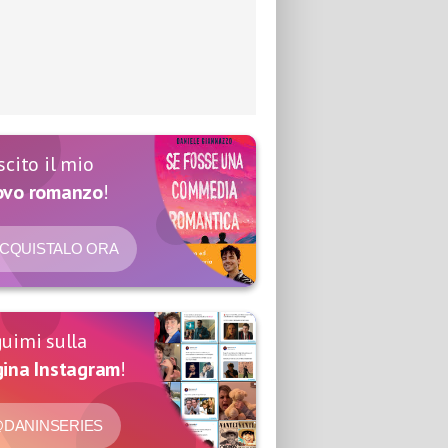
scito il mio
ovo romanzo
!
CQUISTALO ORA
uimi sulla
ina Instagram
!
DANINSERIES