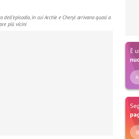
 dell’episodio, in cui Archie e Cheryl arrivano quasi a
re più vicini
È u
nu
A
Seg
pag
@