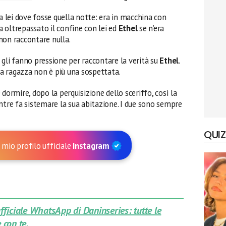
 da lei dove fosse quella notte: era in macchina con
a oltrepassato il confine con lei ed
Ethel
se n’era
non raccontare nulla.
 gli fanno pressione per raccontare la verità su
Ethel
.
 la ragazza non è più una sospettata.
 dormire, dopo la perquisizione dello sceriffo, così la
entre fa sistemare la sua abitazione. I due sono sempre
QUIZ
 mio profilo ufficiale
Instagram
 ufficiale WhatsApp di Daninseries: tutte le
 con te.