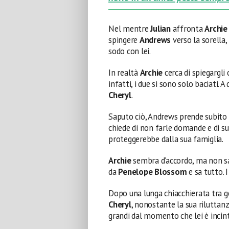
Nel mentre
Julian
affronta
Archie
spingere
Andrews
verso la sorella,
sodo con lei.
In realtà
Archie
cerca di spiegargli 
infatti, i due si sono solo baciati. 
Cheryl
.
Saputo ciò, Andrews prende subito l
chiede di non farle domande e di s
proteggerebbe dalla sua famiglia.
Archie
sembra d’accordo, ma non sa
da
Penelope Blossom
e sa tutto. I
Dopo una lunga chiacchierata tra g
Cheryl
, nonostante la sua riluttan
grandi dal momento che lei è incint