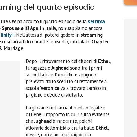
aming del quarto episodio
The CW
ha accolto il quarto episodio della
settima
 Sprouse e KJ Apa
. In Italia, non sappiamo ancora
nfinity+
. Nell’attesa di poterci godere in
streaming
 cos’è accaduto durante l’episodio, intitolato
Chapter
& Marriage
.
Dopo il ritrovamento dei disegni di
Ethel
,
la ragazza e
Jughead
sono tra i primi
sospettati dell’omicidio e vengono
prelevati dallo sceriffo di rettamente a
scuola.
Veronica
va a trovare l’amico in
prigione e decide di aiutarlo.
La giovane rintraccia il medico legale e
ottiene il rapporto in cui risulta evidente
che
Jughead
è innocente, poiché
all’orario dell’omicidio era la ballo.
Ethel
,
invece, non è ancora scagionata.