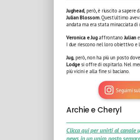
Jughead
, però, è riuscito a sapere
Julian Blossom
. Quest’ultimo avev
andata ma era stata minacciata di 
Veronica e Jug
affrontano
Julian
e
I due riescono nel loro obiettivo e
Jug
, però, non ha più un posto dove
Lodge
si offre di ospitarlo. Nel m
più vicini e alla fine si baciano.
Seguimi sul
Archie e Cheryl
Clicca qui per unirti al canale
news in un unico posto sempre