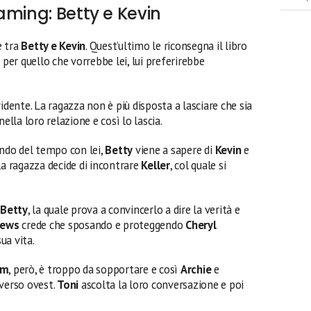
aming: Betty e Kevin
e tra
Betty e Kevin
. Quest’ultimo le riconsegna il libro
 per quello che vorrebbe lei, lui preferirebbe
idente. La ragazza non è più disposta a lasciare che sia
ella loro relazione e così lo lascia.
ando del tempo con lei,
Betty
viene a sapere di
Kevin
e
 la ragazza decide di incontrare
Keller
, col quale si
a
Betty
, la quale prova a convincerlo a dire la verità e
rews
crede che sposando e proteggendo
Cheryl
ua vita.
om
, però, è troppo da sopportare e così
Archie
e
 verso ovest.
Toni
ascolta la loro conversazione e poi