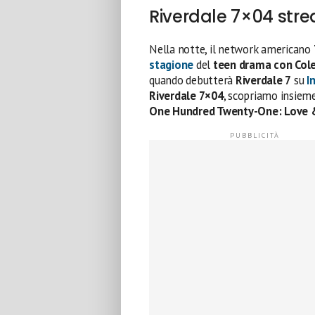
Riverdale 7×04 stre
Nella notte, il network americano
stagione
del
teen drama con Cole
quando debutterà
Riverdale 7
su
I
Riverdale 7×04
, scopriamo insieme
One Hundred Twenty-One: Love 