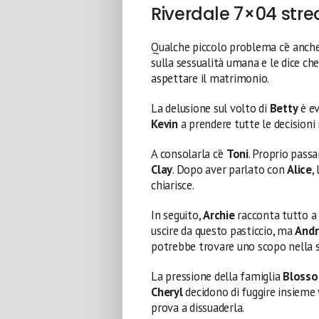
Riverdale 7×04 stre
Qualche piccolo problema c’è anch
sulla sessualità umana e le dice che
aspettare il matrimonio.
La delusione sul volto di
Betty
è ev
Kevin
a prendere tutte le decisioni n
A consolarla c’è
Toni
. Proprio pass
Clay
. Dopo aver parlato con
Alice
,
chiarisce.
In seguito,
Archie
racconta tutto 
uscire da questo pasticcio, ma
And
potrebbe trovare uno scopo nella s
La pressione della famiglia
Bloss
Cheryl
decidono di fuggire insieme
prova a dissuaderla.