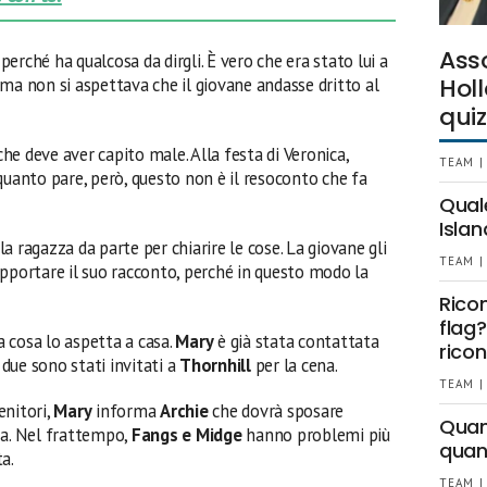
Ass
perché ha qualcosa da dirgli. È vero che era stato lui a
Holl
 ma non si aspettava che il giovane andasse dritto al
quiz
che deve aver capito male. Alla festa di Veronica,
TEAM |
A quanto pare, però, questo non è il resoconto che fa
Qual
Islan
a ragazza da parte per chiarire le cose. La giovane gli
TEAM |
upportare il suo racconto, perché in questo modo la
Rico
flag?
 cosa lo aspetta a casa.
Mary
è già stata contattata
ricon
 due sono stati invitati a
Thornhill
per la cena.
TEAM |
enitori,
Mary
informa
Archie
che dovrà sposare
Quant
za. Nel frattempo,
Fangs e Midge
hanno problemi più
quan
a.
TEAM |