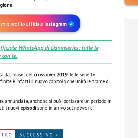
gione.
 mio profilo ufficiale
Instagram
 ufficiale WhatsApp di Daninseries: tutte le
 con te.
ta dal teaser del
crossover 2019
delle serie tv
Infinite è infatti il nuovo capitolo che unirà le trame di
a annunciata, anche se si può ipotizzare un periodo in
tti i nuovi
episodi
sono in arrivo sul network
.
ETRO
SUCCESSIVO >