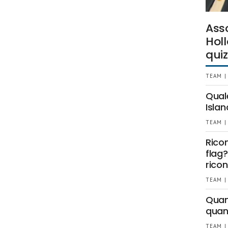
Ass
Holl
quiz
TEAM |
Qual
Islan
TEAM |
Rico
flag?
ricon
TEAM |
Quant
quan
TEAM |