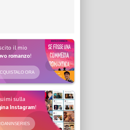
scito il mio
ovo romanzo
!
CQUISTALO ORA
uimi sulla
ina Instagram
!
DANINSERIES