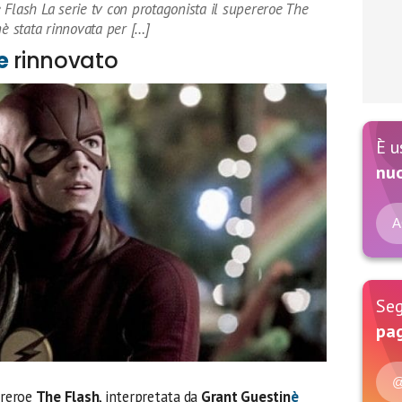
Flash La serie tv con protagonista il supereroe The
nè stata rinnovata per […]
e
rinnovato
È u
nu
A
Seg
pag
@
ereroe
The Flash
, interpretata da
Grant Guestin
è