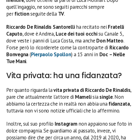
quell’ingaggio, ne sono seguiti parecchi sempre
per
fiction
seguite della
TV
.
Riccardo De Rinaldis Santorelli
ha recitato nei
Fratelli
Caputo
, dove è Andrea,
Luce dei tuoi occhi
su Canale 5,
dove veste i panni di Luca Costa, ma anche
Don Matteo
.
Forse però lo ricorderete come la controparte di
Riccardo
Bonvegna
(
Pierpaolo Spollon
) a 15 anni in
Doc – Nelle
Tue Mani
.
Vita privata: ha una fidanzata?
Per quanto riguarda la
vita privata di
Riccardo De Rinaldis
,
pare che attualmente l’attore di
Mameli
sia
single
. Non
abbiamo la certezza che in realtà non abbia una
fidanzata
,
tuttavia non vi sono notizie ufficiali che lo affermino.
Inoltre, sul suo profilo
Instagram
non appaiono sue foto in
dolce compagnia. Se guardiamo al passato, invece, vi
possiamo dire che per circa un anno, dal 2019 al 2020, ha