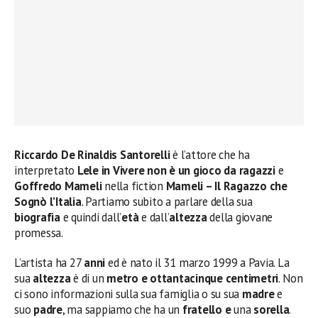
Riccardo De Rinaldis Santorelli
è l’attore che ha
interpretato
Lele in Vivere non è un gioco da ragazzi
e
Goffredo Mameli
nella fiction
Mameli – Il Ragazzo che
Sognò l’Italia
. Partiamo subito a parlare della sua
biografia
e quindi dall’
età
e dall’
altezza
della giovane
promessa.
L’artista ha 27
anni
ed è nato il 31 marzo 1999 a Pavia. La
sua
altezza
è di un
metro e ottantacinque centimetri
. Non
ci sono informazioni sulla sua famiglia o su sua
madre
e
suo
padre
, ma sappiamo che ha un
fratello e
una
sorella
.