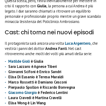
Questa scelta, però, finirà inevitabilmente per mettere in
crisi il rapporto con
Giulia
, la persona a cui Andrea è più
legato. I due saranno chiamati a ritrovare un equilibrio
personale e professionale proprio mentre un grave scandalo
minaccia l’esistenza del Policlinico Ambrosiano.
Cast: chi torna nei nuovi episodi
Il protagonista sarà ancora una volta
Luca Argentero
, che
vestirà i panni del dottor
Andrea Fanti
. Nel cast
ritroveremo anche molti dei volti più amati della serie:
Matilde Gioli
è Giulia
Sara Lazzaro è Agnese Tiberi
Giovanni Scifoni è Enrico Sandri
Elisa Di Eusanio è Teresa Maraldi
Marco Rossetti è Damiano Cesconi
Pierpaolo Spollon
è
Riccardo Bonvegna
Giacomo Giorgio
è Federico Lentini
Laura Cravedi è Martina Cravelli
Elisa Wong è Lin Wang