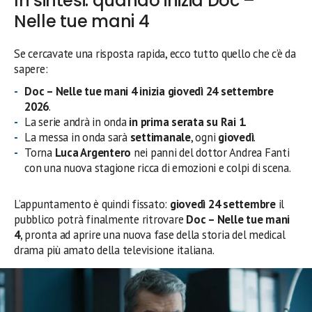
In sintesi: quando inizia Doc –
Nelle tue mani 4
Se cercavate una risposta rapida, ecco tutto quello che c’è da
sapere:
Doc – Nelle tue mani 4 inizia giovedì 24 settembre
2026
.
La serie andrà in onda
in prima serata su Rai 1
.
La messa in onda sarà
settimanale
, ogni
giovedì
.
Torna
Luca Argentero
nei panni del dottor Andrea Fanti
con una nuova stagione ricca di emozioni e colpi di scena.
L’appuntamento è quindi fissato:
giovedì 24 settembre
il
pubblico potrà finalmente ritrovare
Doc – Nelle tue mani
4
, pronta ad aprire una nuova fase della storia del medical
drama più amato della televisione italiana.