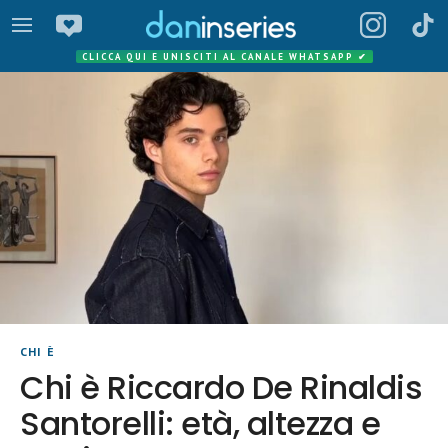
CLICCA QUI E UNISCITI AL CANALE WHATSAPP
✔
CHI È
Chi è Riccardo De Rinaldis
Santorelli: età, altezza e