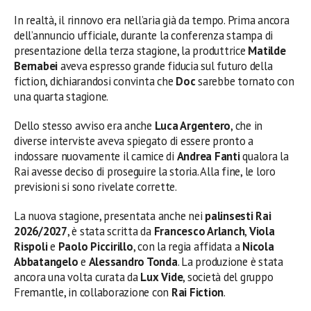
In realtà, il rinnovo era nell’aria già da tempo. Prima ancora
dell’annuncio ufficiale, durante la conferenza stampa di
presentazione della terza stagione, la produttrice
Matilde
Bernabei
aveva espresso grande fiducia sul futuro della
fiction, dichiarandosi convinta che
Doc
sarebbe tornato con
una quarta stagione.
Dello stesso avviso era anche
Luca Argentero
, che in
diverse interviste aveva spiegato di essere pronto a
indossare nuovamente il camice di
Andrea Fanti
qualora la
Rai avesse deciso di proseguire la storia. Alla fine, le loro
previsioni si sono rivelate corrette.
La nuova stagione, presentata anche nei
palinsesti Rai
2026/2027
, è stata scritta da
Francesco Arlanch
,
Viola
Rispoli
e
Paolo Piccirillo
, con la regia affidata a
Nicola
Abbatangelo
e
Alessandro Tonda
. La produzione è stata
ancora una volta curata da
Lux Vide
, società del gruppo
Fremantle, in collaborazione con
Rai Fiction
.