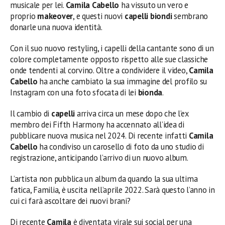
musicale per lei.
Camila Cabello
ha vissuto un vero e
proprio
makeover
, e questi nuovi
capelli biondi
sembrano
donarle una nuova identità.
Con il suo nuovo restyling, i capelli della cantante sono di un
colore completamente opposto rispetto alle sue classiche
onde tendenti al corvino. Oltre a condividere il video,
Camila
Cabello
ha anche cambiato la sua immagine del profilo su
Instagram con una foto sfocata di lei
bionda
.
Il cambio di
capelli
arriva circa un mese dopo che l’ex
membro dei Fifth Harmony ha accennato all’idea di
pubblicare nuova musica nel 2024. Di recente infatti
Camila
Cabello
ha condiviso un carosello di foto da uno studio di
registrazione, anticipando l’arrivo di un nuovo album.
L’artista non pubblica un album da quando la sua ultima
fatica, Familia, è uscita nell’aprile 2022. Sarà questo l’anno in
cui ci farà ascoltare dei nuovi brani?
Di recente
Camila
è diventata virale sui social per una