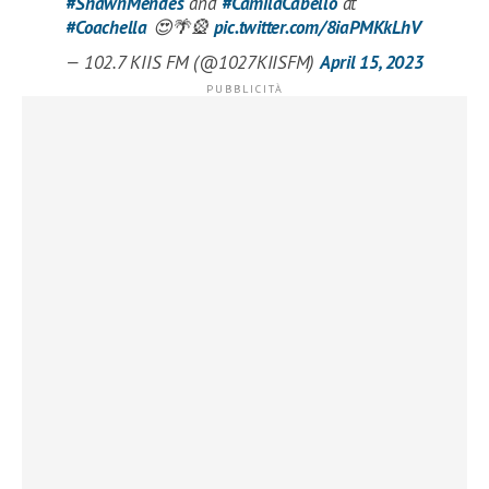
#ShawnMendes
and
#CamilaCabello
at
#Coachella
😍🌴🎡
pic.twitter.com/8iaPMKkLhV
— 102.7 KIIS FM (@1027KIISFM)
April 15, 2023