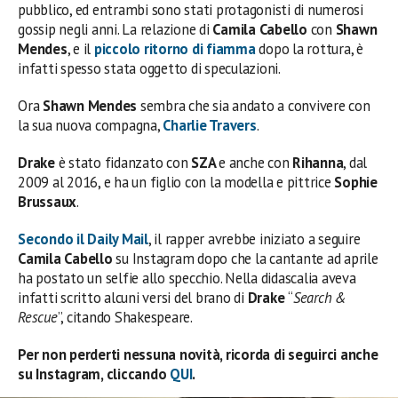
pubblico, ed entrambi sono stati protagonisti di numerosi
gossip negli anni. La relazione di
Camila Cabello
con
Shawn
Mendes
, e il
piccolo ritorno di fiamma
dopo la rottura, è
infatti spesso stata oggetto di speculazioni.
Ora
Shawn Mendes
sembra che sia andato a convivere con
la sua nuova compagna,
Charlie Travers
.
Drake
è stato fidanzato con
SZA
e anche con
Rihanna
, dal
2009 al 2016, e ha un figlio con la modella e pittrice
Sophie
Brussaux
.
Secondo il Daily Mail
, il rapper avrebbe iniziato a seguire
Camila Cabello
su Instagram dopo che la cantante ad aprile
ha postato un selfie allo specchio. Nella didascalia aveva
infatti scritto alcuni versi del brano di
Drake
“
Search &
Rescue
”, citando Shakespeare.
Per non perderti nessuna novità, ricorda di seguirci anche
su Instagram, cliccando
QUI
.