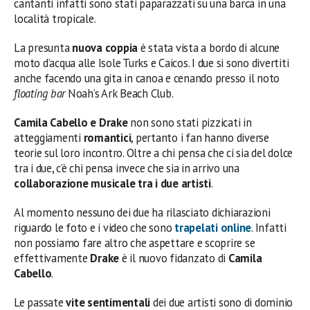
cantanti infatti sono stati paparazzati su una barca in una
località tropicale.
La presunta
nuova coppia
è stata vista a bordo di alcune
moto d’acqua alle Isole Turks e Caicos. I due si sono divertiti
anche facendo una gita in canoa e cenando presso il noto
floating bar
Noah’s Ark Beach Club.
Camila Cabello e Drake
non sono stati pizzicati in
atteggiamenti
romantici
, pertanto i fan hanno diverse
teorie sul loro incontro. Oltre a chi pensa che ci sia del dolce
tra i due, c’è chi pensa invece che sia in arrivo una
collaborazione musicale tra i due artisti
.
Al momento nessuno dei due ha rilasciato dichiarazioni
riguardo le foto e i video che sono
trapelati online
. Infatti
non possiamo fare altro che aspettare e scoprire se
effettivamente
Drake
è il nuovo fidanzato di
Camila
Cabello
.
Le passate
vite sentimentali
dei due artisti sono di dominio