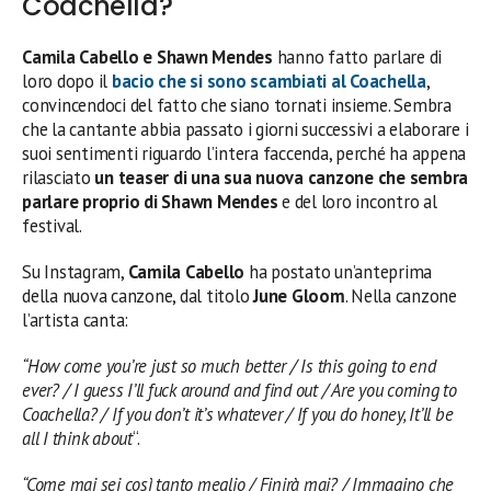
Coachella?
Camila Cabello e Shawn Mendes
hanno fatto parlare di
loro dopo il
bacio che si sono scambiati al Coachella
,
convincendoci del fatto che siano tornati insieme. Sembra
che la cantante abbia passato i giorni successivi a elaborare i
suoi sentimenti riguardo l’intera faccenda, perché ha appena
rilasciato
un teaser di una sua nuova canzone che sembra
parlare proprio di Shawn Mendes
e del loro incontro al
festival.
Su Instagram,
Camila Cabello
ha postato un’anteprima
della nuova canzone, dal titolo
June Gloom
. Nella canzone
l’artista canta:
“How come you’re just so much better / Is this going to end
ever? / I guess I’ll fuck around and find out / Are you coming to
Coachella? / If you don’t it’s whatever / If you do honey, It’ll be
all I think about
“.
“Come mai sei così tanto meglio / Finirà mai? / Immagino che