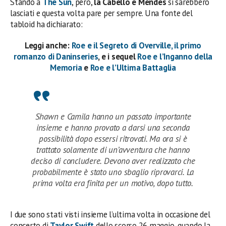
Stando a
The Sun
, però,
la Cabello e Mendes
si sarebbero
lasciati e questa volta pare per sempre. Una fonte del
tabloid ha dichiarato:
Leggi anche:
Roe e il Segreto di Overville, il primo
romanzo di Daninseries
, e i sequel
Roe e l’Inganno della
Memoria
e
Roe e l’Ultima Battaglia
Shawn e Camila hanno un passato importante
insieme e hanno provato a darsi una seconda
possibilità dopo essersi ritrovati. Ma ora si è
trattato solamente di un’avventura che hanno
deciso di concludere. Devono aver realizzato che
probabilmente è stato uno sbaglio riprovarci. La
prima volta era finita per un motivo, dopo tutto.
I due sono stati visti insieme l’ultima volta in occasione del
concerto di
Taylor Swift
dello scorso 26 maggio, quando la