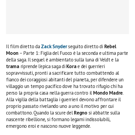
Il film diretto da
Zack Snyder
seguito diretto di
Rebel
Moon
– Parte 1: Figlia del Fuoco è la seconda e ultima parte
della saga. Il sequel è ambientato sulla luna di Veldt e la
trama
riprende l’epica saga di
Kora
e dei guerrieri
sopravvissuti, pronti a sacrificare tutto combattendo al
fianco dei coraggiosi abitanti del pianeta, per difendere un
villaggio un tempo pacifico dove ha trovato rifugio chi ha
perso la propria casa nella guerra contro il
Mondo Madre
.
Alla vigilia della battaglia i guerrieri devono affrontare il
proprio passato rivelando uno a uno il motivo per cui
combattono. Quando la scure del
Regno
si abbatte sulla
nascente ribellione, si formano legami indissolubili,
emergono eroi e nascono nuove leggende.