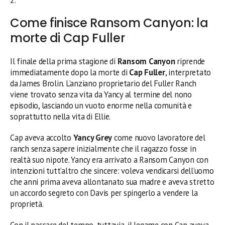
Come finisce Ransom Canyon: la
morte di Cap Fuller
Il finale della prima stagione di
Ransom Canyon
riprende
immediatamente dopo la morte di
Cap Fuller
, interpretato
da James Brolin. L’anziano proprietario del Fuller Ranch
viene trovato senza vita da Yancy al termine del nono
episodio, lasciando un vuoto enorme nella comunità e
soprattutto nella vita di Ellie.
Cap aveva accolto
Yancy Grey
come nuovo lavoratore del
ranch senza sapere inizialmente che il ragazzo fosse in
realtà suo nipote. Yancy era arrivato a Ransom Canyon con
intenzioni tutt’altro che sincere: voleva vendicarsi dell’uomo
che anni prima aveva allontanato sua madre e aveva stretto
un accordo segreto con Davis per spingerlo a vendere la
proprietà.
Con il passare del tempo, tuttavia, il legame con Cap aveva