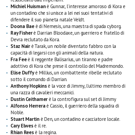
Michiel Huisman
è Gunnar, l’interesse amoroso di Kora e
un contadino che si unisce a lei nei suoi tentativi di
difendere il suo pianeta natale Veldt.
Doona Bae
è di Nemesis, una maestra di spada cyborg.
Ray Fisher
è Darrian Bloodaxe, un guerriero e fratello di
Devra reclutato da Kora.
Staz Nair
è Tarak, un nobile diventato fabbro con la
capacità di legarsi con gli animali della natura.
Fra Fee
è il reggente Balisarius, un tiranno e padre
adottivo di Kora che prese il controllo del Madremondo.
Elise Duffy
è Millius, un combattente ribelle reclutato
sotto il comando di Darrian.
Anthony Hopkins
è la voce di Jimmy, l’ultimo membro di
una razza di cavalieri meccanici.
Dustin Ceithamer
è la controfigura sul set di Jimmy
Alfonso Herrera
è Cassio, il guerriero della squadra di
Noble.
Stuart Martin
è Den, un contadino e cacciatore locale.
Cary Elwes
è il re.
Rhian Rees
è la regina.