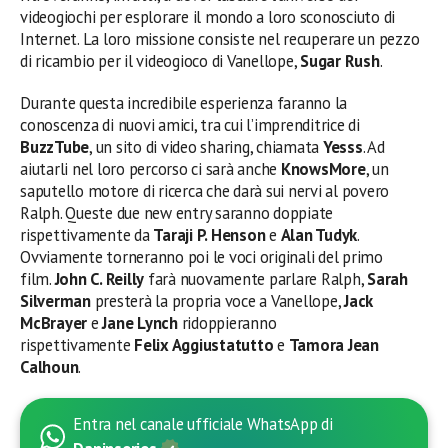
videogiochi per esplorare il mondo a loro sconosciuto di
Internet. La loro missione consiste nel recuperare un pezzo
di ricambio per il videogioco di Vanellope,
Sugar Rush
.
Durante questa incredibile esperienza faranno la
conoscenza di nuovi amici, tra cui l’imprenditrice di
BuzzTube
, un sito di video sharing, chiamata
Yesss
. Ad
aiutarli nel loro percorso ci sarà anche
KnowsMore
, un
saputello motore di ricerca che darà sui nervi al povero
Ralph. Queste due new entry saranno doppiate
rispettivamente da
Taraji P. Henson
e
Alan Tudyk
.
Ovviamente torneranno poi le voci originali del primo
film.
John C. Reilly
farà nuovamente parlare Ralph,
Sarah
Silverman
presterà la propria voce a Vanellope,
Jack
McBrayer
e
Jane Lynch
ridoppieranno
rispettivamente
Felix Aggiustatutto
e
Tamora Jean
Calhoun
.
Entra nel canale ufficiale WhatsApp di