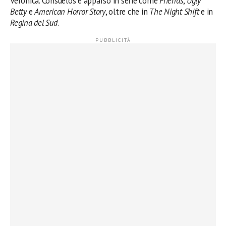
Veronica. Consuelos è apparso in serie come
Friends
,
Ugly
Betty
e
American Horror Story
, oltre che in
The Night Shift
e in
Regina del Sud
.