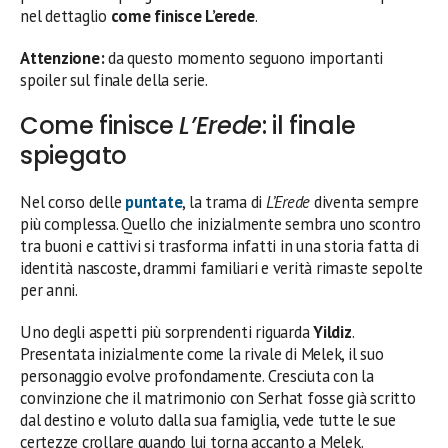
nel dettaglio
come finisce L’erede
.
Attenzione:
da questo momento seguono importanti
spoiler sul finale della serie.
Come finisce
L’Erede
: il finale
spiegato
Nel corso delle
puntate
, la trama di
L’Erede
diventa sempre
più complessa. Quello che inizialmente sembra uno scontro
tra buoni e cattivi si trasforma infatti in una storia fatta di
identità nascoste, drammi familiari e verità rimaste sepolte
per anni.
Uno degli aspetti più sorprendenti riguarda
Yildiz
.
Presentata inizialmente come la rivale di Melek, il suo
personaggio evolve profondamente. Cresciuta con la
convinzione che il matrimonio con Serhat fosse già scritto
dal destino e voluto dalla sua famiglia, vede tutte le sue
certezze crollare quando lui torna accanto a Melek.