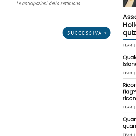
Le anticipazioni della settimana
Ass
Holl
quiz
SUCCESSIVA >
TEAM |
Qual
Islan
TEAM |
Rico
flag?
ricon
TEAM |
Quant
quan
TEAM |