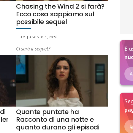
Chasing the Wind 2 si farà?
Ecco cosa sappiamo sul
possibile sequel
TEAM | AGOSTO 3, 2026
È u
Ci sarà il sequel?
nu
A
Seg
pag
di
Quante puntate ha
ler
Racconto di una notte e
quanto durano gli episodi
@