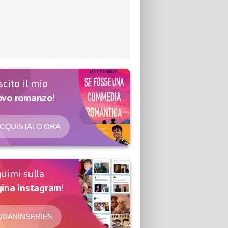
scito il mio
ovo romanzo
!
CQUISTALO ORA
uimi sulla
ina Instagram
!
DANINSERIES