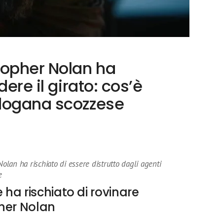
topher Nolan ha
dere il girato: cos’è
dogana scozzese
Nolan ha rischiato di essere distrutto dagli agenti
e
ha rischiato di rovinare
pher Nolan