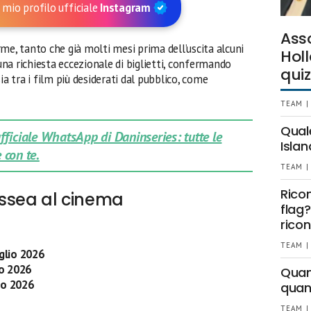
 mio profilo ufficiale
Instagram
Ass
me, tanto che già molti mesi prima dell’uscita alcuni
Holl
na richiesta eccezionale di biglietti, confermando
quiz
ia tra i film più desiderati dal pubblico, come
TEAM |
Qual
 ufficiale WhatsApp di Daninseries: tutte le
Islan
 con te.
TEAM |
Rico
ssea al cinema
flag?
ricon
TEAM |
glio 2026
io 2026
Quant
io 2026
quan
TEAM |