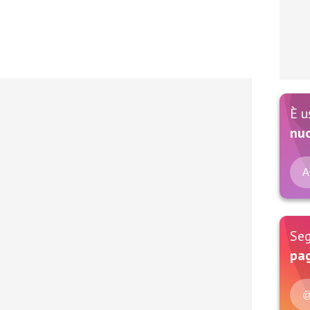
È u
nu
A
Seg
pag
@