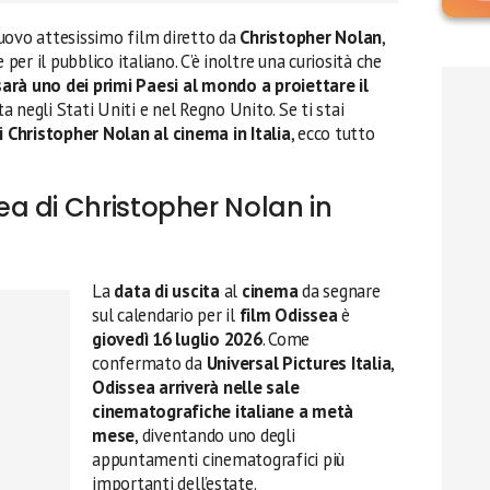
 nuovo attesissimo film diretto da
Christopher Nolan
,
 per il pubblico italiano. C’è inoltre una curiosità che
 sarà uno dei primi Paesi al mondo a proiettare il
ita negli Stati Uniti e nel Regno Unito. Se ti stai
 Christopher Nolan al cinema in Italia
, ecco tutto
a di Christopher Nolan in
La
data di uscita
al
cinema
da segnare
sul calendario per il
film Odissea
è
giovedì 16 luglio 2026
. Come
confermato da
Universal Pictures Italia
,
Odissea arriverà nelle sale
cinematografiche italiane a metà
mese
, diventando uno degli
appuntamenti cinematografici più
importanti dell’estate.