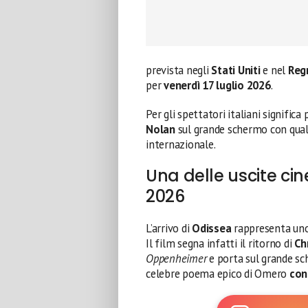
prevista negli
Stati Uniti
e nel
Reg
per
venerdì 17 luglio 2026
.
Per gli spettatori italiani significa
Nolan
sul grande schermo con qualc
internazionale.
Una delle uscite ci
2026
L’arrivo di
Odissea
rappresenta uno 
Il film segna infatti il ritorno di
Ch
Oppenheimer
e porta sul grande sch
celebre poema epico di Omero
con