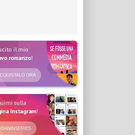
scito il mio
ovo romanzo
!
CQUISTALO ORA
uimi sulla
ina Instagram
!
DANINSERIES