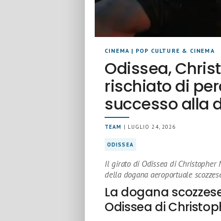
CINEMA
|
POP CULTURE & CINEMA
Odissea, Chris
rischiato di per
successo alla 
TEAM
| LUGLIO 24, 2026
ODISSEA
Il girato di Odissea di Christopher 
della dogana aeroportuale scozzes
La dogana scozzese 
Odissea di Christo