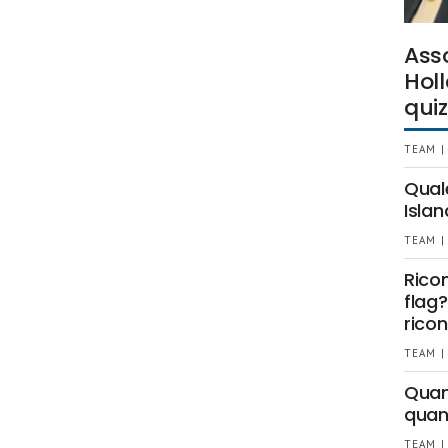
Ass
Holl
quiz
TEAM |
Qual
Islan
TEAM |
Rico
flag?
ricon
TEAM |
Quant
quan
TEAM |