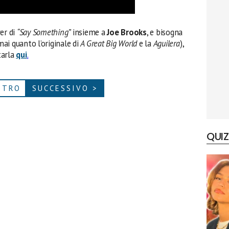
er di
“Say Something”
insieme a
Joe Brooks
, e bisogna
ai quanto l’originale di
A Great Big World
e la
Aguilera
),
tarla
qui
.
ETRO
SUCCESSIVO >
QUIZ