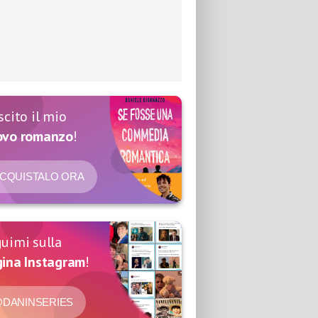
scito il mio
ovo romanzo
!
CQUISTALO ORA
uimi sulla
ina Instagram
!
DANINSERIES