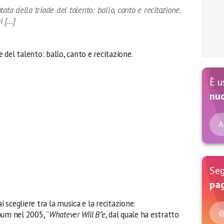
 della triade del talento: ballo, canto e recitazione.
i […]
del talento: ballo, canto e recitazione.
È u
nu
A
Seg
pag
scegliere tra la musica e la recitazione.
@
bum nel 2005, “
Whatever Will B”e
, dal quale ha estratto