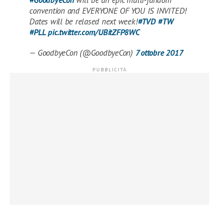
#GoodbyeCon
will be an epic multi-fandom
convention and EVERYONE OF YOU IS INVITED!
Dates will be relased next week!
#TVD
#TW
#PLL
pic.twitter.com/UBitZFP8WC
— GoodbyeCon (@GoodbyeCon)
7 ottobre 2017