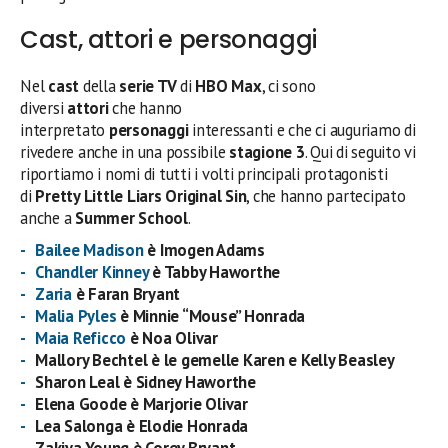
Cast, attori e personaggi
Nel
cast
della
serie TV
di
HBO Max
, ci sono
diversi
attori
che hanno
interpretato
personaggi
interessanti e che ci auguriamo di
rivedere anche in una possibile
stagione 3
. Qui di seguito vi
riportiamo i nomi di tutti i volti principali protagonisti
di
Pretty Little Liars Original Sin
, che hanno partecipato
anche a
Summer School
.
Bailee Madison
è Imogen Adams
Chandler Kinney
è Tabby Haworthe
Zaria
è Faran Bryant
Malia Pyles
è Minnie “Mouse” Honrada
Maia Reficco
è Noa Olivar
Mallory Bechtel è le gemelle Karen e Kelly Beasley
Sharon Leal è Sidney Haworthe
Elena Goode è Marjorie Olivar
Lea Salonga è Elodie Honrada
Zakiya Young è Corey Bryant