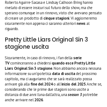
Roberto Aguirre-Sacasa e Lindsay Calhoon Bring hanno
rivelato di essere insicuri sul futuro dello show, ma che
sperano comunque in un rinnovo, visto che avevano pensato
di creare un prodotto di
cinque stagioni
. Vi aggiorneremo
sicuramente non appena ci saranno ulteriori
news
al
riguardo.
Pretty Little Liars Original Sin 3
stagione uscita
Sicuramente, in caso di rinnovo, i fan della
serie
TV
cominceranno a chiedersi
quando esce Pretty Little
Liars Original Sin 3
stagione
. Non abbiamo ancora nessuna
informazione su un’ipotetica
data di uscita
del prossimo
capitolo, ma ci auguriamo che se sarà realizzato possa
arrivare già alla
fine del 2024
o all’
inizio del 2025
. Anche se,
considerando che le prime due stagioni sono uscite a
distanza di due anni l’una dall’altra, una
season 3
potrebbe
anche arrivare nel
2026
.