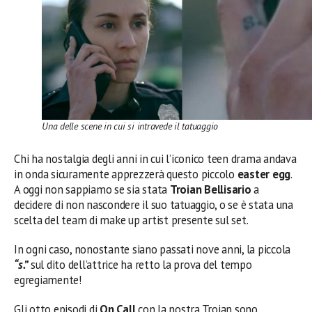
Una delle scene in cui si intravede il tatuaggio
Chi ha nostalgia degli anni in cui l’iconico teen drama andava
in onda sicuramente apprezzerà questo piccolo
easter egg
.
A oggi non sappiamo se sia stata
Troian Bellisario
a
decidere di non nascondere il suo tatuaggio, o se è stata una
scelta del team di make up artist presente sul set.
In ogni caso, nonostante siano passati nove anni, la piccola
“s.”
sul dito dell’attrice ha retto la prova del tempo
egregiamente!
Gli otto episodi di
On Call
con la nostra Troian sono