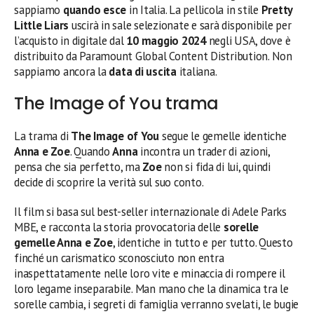
sappiamo
quando esce
in Italia. La pellicola in stile
Pretty
Little Liars
uscirà in sale selezionate e sarà disponibile per
l’acquisto in digitale dal
10 maggio 2024
negli USA, dove è
distribuito da Paramount Global Content Distribution. Non
sappiamo ancora la
data di uscita
italiana.
The Image of You trama
La trama di
The Image of You
segue le gemelle identiche
Anna e Zoe
. Quando
Anna
incontra un trader di azioni,
pensa che sia perfetto, ma
Zoe
non si fida di lui, quindi
decide di scoprire la verità sul suo conto.
Il film si basa sul best-seller internazionale di Adele Parks
MBE, e racconta la storia provocatoria delle
sorelle
gemelle Anna e Zoe
, identiche in tutto e per tutto. Questo
finché un carismatico sconosciuto non entra
inaspettatamente nelle loro vite e minaccia di rompere il
loro legame inseparabile. Man mano che la dinamica tra le
sorelle cambia, i segreti di famiglia verranno svelati, le bugie