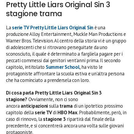
Pretty Little Liars Original Sin 3
stagione trama
La
serie TV Pretty Little Liars Original Sin
è una
produzione Alloy Entertainment, Muckle Man Productions e
Warner Bros. Television. Al centro della storia vi è un gruppo
di adolescenti che si ritrovano perseguitate da uno
sconosciuto, il quale è determinato a fargliela pagare per i
peccati commessi dai genitori vent’anni prima. Il secondo
capitolo, intitolato
Summer School
, ha visto le
protagoniste affrontare la scuola estiva e un’altra persona
che ha cominciato a prendersela con loro.
Di cosa parla Pretty Little Liars Original Sin 3
stagione?
Ovviamente, non ci sono
ancora
anticipazioni
sulla
trama
di un ipotetico prossimo
capitolo della
serie TV
di
HBO Max
. Probabilmente, però, in
caso di rinnovo, la
stagione 3
ripartirà dal finale della
precedente, e si concentrerà ancora una volta sulle giovani
protagoniste.