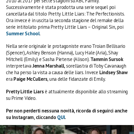
2010 al 2017 per sette stagioni su ABC Family.
Successivamente è stata prodotta una serie sequel poi
cancellata dal titolo Pretty Little Liars: The Perfectionists.
Ora invece è in uscita la seconda stagione del remake della
serie intitolato prima Pretty Little Liars – Original Sin, poi
Summer School
.
Nella serie originale le protagoniste erano Troian Bellisario
(Spencer), Ashley Benson (Hanna), Lucy Hale (Aria), Shay
Mitchell (Emily) e Sasha Pieterse (Alison).
Tammin Sursok
interpretava
Jenna Marshall
, sorellastra di Toby Cavanaugh
che ha perso la vista a causa delle liars. Invece
Lindsey Shaw
era
Paige McCullers
, una delle fidanzate di Emily.
Pretty Little Liars
è attualmente disponibile allo streaming
su Prime Video.
Per non perderti nessuna novità, ricorda di seguirci anche
su Instagram, cliccando
QUI
.