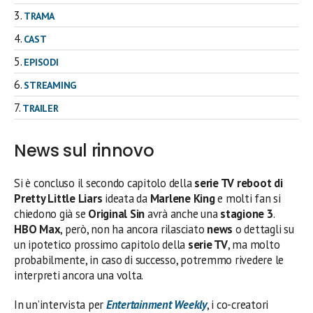
TRAMA
CAST
EPISODI
STREAMING
TRAILER
News sul rinnovo
Si è concluso il secondo capitolo della
serie TV reboot di
Pretty Little Liars
ideata da
Marlene King
e molti fan si
chiedono già se
Original Sin
avrà anche una
stagione 3
.
HBO Max
, però, non ha ancora rilasciato
news
o dettagli su
un ipotetico prossimo capitolo della
serie TV
, ma molto
probabilmente, in caso di successo, potremmo rivedere le
interpreti ancora una volta.
In un’intervista per
Entertainment Weekly
, i co-creatori