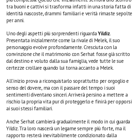
tra buoni e cattivi si trasforma infatti in una storia fatta di
identità nascoste, drammi familiari e verità rimaste sepolte
per anni.
Uno degli aspetti più sorprendenti riguarda
Yildiz
.
Presentata inizialmente come la rivale di Melek, il suo
personaggio evolve profondamente. Cresciuta con la
convinzione che il matrimonio con Serhat fosse già scritto
dal destino e voluto dalla sua famiglia, vede tutte le sue
certezze crollare quando lui torna accanto a Melek.
All’inizio prova a riconquistarlo soprattutto per orgoglio e
senso del dovere, ma con il passare del tempo i suoi
sentimenti diventano sinceri. Arriverà persino a mettere a
rischio la propria vita pur di proteggerlo e finirà per opporsi
ai suoi stessi familiari.
Anche Serhat cambierà gradualmente il modo in cui guarda
Yildiz. Tra loro nascerà un legame sempre più forte, ma il
rapporto resterà inevitabilmente condizionato dalla