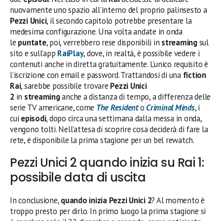
nuovamente uno spazio all’interno del proprio palinsesto a
Pezzi Unici
, il secondo capitolo potrebbe presentare la
medesima configurazione. Una volta andate in onda
le
puntate
, poi, verrebbero rese disponibili in
streaming
sul
sito e sull’app
RaiPlay
, dove, in realtà, è possibile vedere i
contenuti anche in diretta gratuitamente. L’unico requisito è
l’iscrizione con email e password. Trattandosi di una
fiction
Rai
, sarebbe possibile trovare
Pezzi Unici
2
in
streaming
anche a distanza di tempo, a differenza delle
serie TV americane, come
The Resident
o
Criminal Minds
, i
cui
episodi
, dopo circa una settimana dalla messa in onda,
vengono tolti. Nell’attesa di scoprire cosa deciderà di fare la
rete, è disponibile la prima stagione per un bel rewatch.
Pezzi Unici 2 quando inizia su Rai 1:
possibile data di uscita
In conclusione,
quando inizia Pezzi Unici 2
? Al momento è
troppo presto per dirlo. In primo luogo la prima stagione si