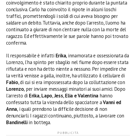
coinvolgimento è stato chiarito proprio durante la puntata
conclusiva. Carlo ha coinvolto il nipote in alcuni loschi
traffici, promettendogli i soldi di cui aveva bisogno per
saldare un debito. Tuttavia, anche dopo l’arresto, l’uomo ha
continuato a giurare di non c’entrare nulla con la morte del
ragazzo. Ed effettivamente le sue parole hanno poi trovato
conferma.
Il responsabile è infatti
Erika
, innamorata e ossessionata da
Lorenzo, l’ha spinto per sbaglio nel fiume dopo essere stata
rifiutata e non ha detto niente a nessuno. Per impedire che
la verità venisse a galla, inoltre, ha utilizzato il cellulare di
Fabio
, di cui si era impossessata dopo la colluttazione con
Lorenzo
, per inviare messaggi minatori ai suoi amici. Dopo
l’arresto di
Erika
,
Lapo
,
Jess
,
Elia e Valentina
hanno
confessato tutta la vicenda dello spacciatore a
Vanni ed
Anna
, i quali prendono la difficile decisione di non
denunciarli. I ragazzi continuano, piuttosto, a lavorare con
Bandinelli
in bottega.