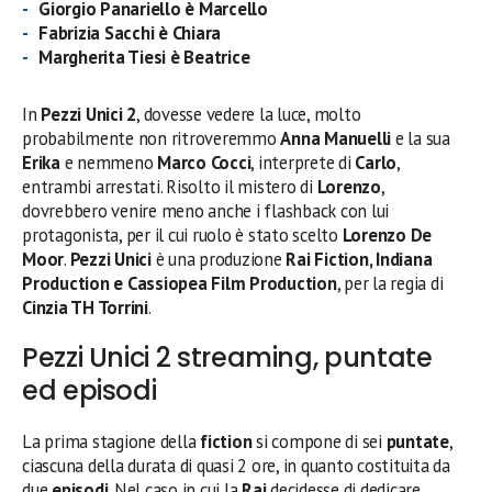
Giorgio Panariello è Marcello
Fabrizia Sacchi è
Chiara
Margherita Tiesi è Beatrice
In
Pezzi Unici 2
, dovesse vedere la luce, molto
probabilmente non ritroveremmo
Anna Manuelli
e la sua
Erika
e nemmeno
Marco Cocci
, interprete di
Carlo
,
entrambi arrestati. Risolto il mistero di
Lorenzo
,
dovrebbero venire meno anche i flashback con lui
protagonista, per il cui ruolo è stato scelto
Lorenzo De
Moor
.
Pezzi Unici
è una produzione
Rai Fiction, Indiana
Production e Cassiopea Film Production
, per la regia di
Cinzia TH Torrini
.
Pezzi Unici 2 streaming, puntate
ed episodi
La prima stagione della
fiction
si compone di sei
puntate
,
ciascuna della durata di quasi 2 ore, in quanto costituita da
due
episodi
. Nel caso in cui la
Rai
decidesse di dedicare