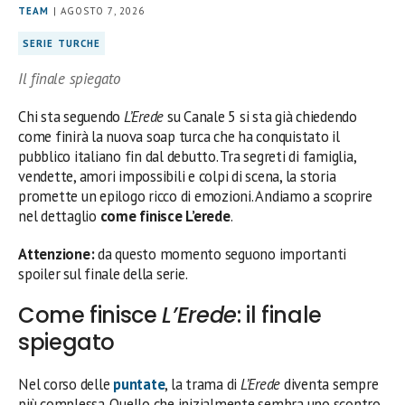
TEAM
| AGOSTO 7, 2026
SERIE TURCHE
Il finale spiegato
Chi sta seguendo
L’Erede
su Canale 5 si sta già chiedendo
come finirà la nuova soap turca che ha conquistato il
pubblico italiano fin dal debutto. Tra segreti di famiglia,
vendette, amori impossibili e colpi di scena, la storia
promette un epilogo ricco di emozioni. Andiamo a scoprire
nel dettaglio
come finisce L’erede
.
Attenzione:
da questo momento seguono importanti
spoiler sul finale della serie.
Come finisce
L’Erede
: il finale
spiegato
Nel corso delle
puntate
, la trama di
L’Erede
diventa sempre
più complessa. Quello che inizialmente sembra uno scontro