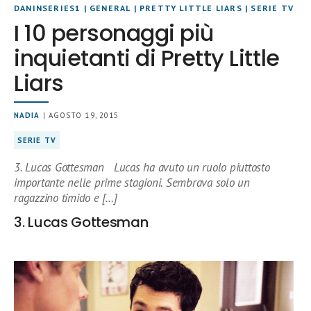
DANINSERIES1
|
GENERAL
|
PRETTY LITTLE LIARS
|
SERIE TV
I 10 personaggi più
inquietanti di Pretty Little
Liars
NADIA
| AGOSTO 19, 2015
SERIE TV
3. Lucas Gottesman Lucas ha avuto un ruolo piuttosto
importante nelle prime stagioni. Sembrava solo un
ragazzino timido e […]
3. Lucas Gottesman